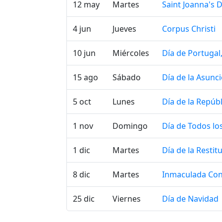
12 may
Martes
Saint Joanna's 
4 jun
Jueves
Corpus Christi
10 jun
Miércoles
Día de Portuga
15 ago
Sábado
Día de la Asunc
5 oct
Lunes
Día de la Repúbl
1 nov
Domingo
Día de Todos lo
1 dic
Martes
Día de la Resti
8 dic
Martes
Inmaculada Co
25 dic
Viernes
Día de Navidad