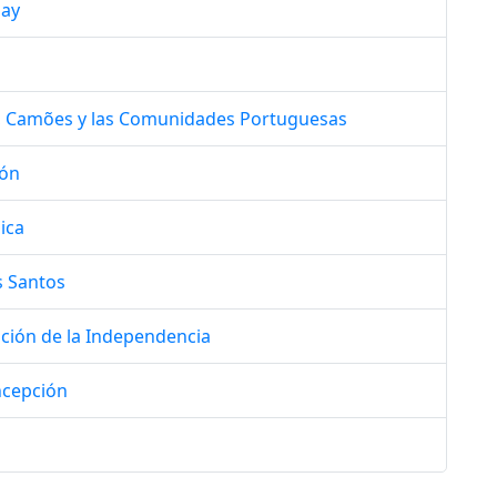
Day
l, Camões y las Comunidades Portuguesas
ión
ica
s Santos
tución de la Independencia
ncepción