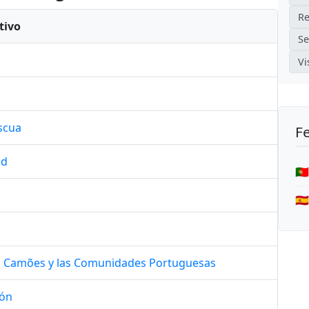
Re
tivo
Se
Vi
scua
Fe
ad
🇵
🇪
l, Camões y las Comunidades Portuguesas
ión