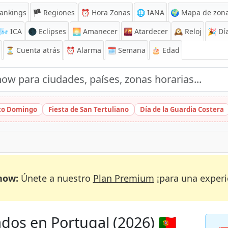
ankings
🏴 Regiones
⏰
Hora Zonas
🌐 IANA
🌍 Mapa de zona
🌬️
ICA
🌑 Eclipses
🌅
Amanecer
🌇
Atardecer
🕰️
Reloj
🎉
Día
⏳
Cuenta atrás
⏰
Alarma
🗓️ Semana
🎂 Edad
nto Domingo
Fiesta de San Tertuliano
Día de la Guardia Costera
now:
Únete a nuestro
Plan Premium
¡para una experi
dos en Portugal (2026) 🇵🇹