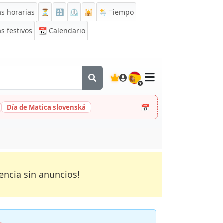
s horarias
⏳
🔡
⏲️
🕌
🌦️ Tiempo
s festivos
📆
Calendario
🇪🇸
📅
Día de Matica slovenská
encia sin anuncios!