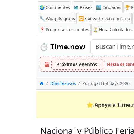
🌍 Continentes
🗺️ Países
🏙️ Ciudades
🏆 R
🔧 Widgets gratis
🔁
Convertir zona horaria
❓
Preguntas frecuentes
⏳ Hora Calculadora
⏱️
Time.now
Próximos eventos:
Fiesta de Sa
Inicio
Días festivos
Portugal Holidays 2026
⭐
Apoya a Time.
Nacional y Público Feria