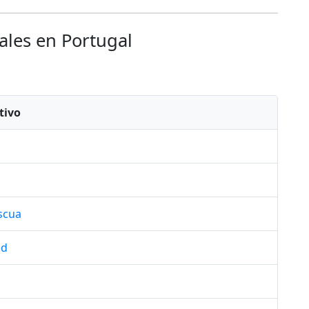
nales en Portugal
tivo
scua
ad