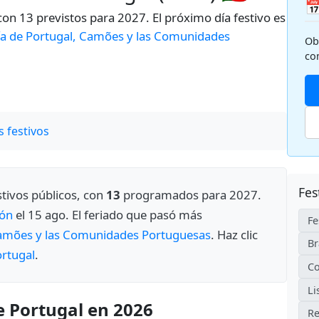

 con 13 previstos para 2027. El próximo día festivo es
ía de Portugal, Camões y las Comunidades
Ob
co
 festivos
Fes
stivos públicos, con
13
programados para 2027.
ión
el 15 ago. El feriado que pasó más
Fe
Camões y las Comunidades Portuguesas
. Haz clic
Br
ortugal
.
C
Li
e Portugal en 2026
Re