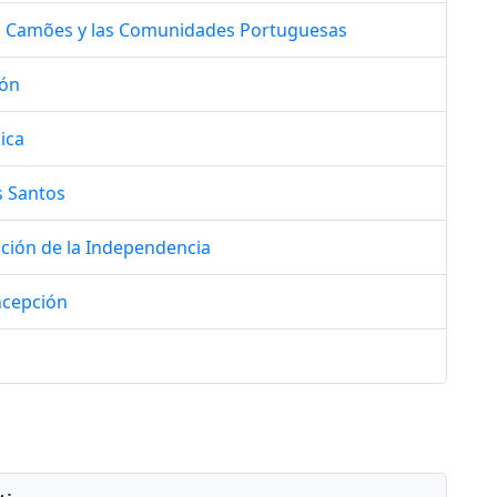
l, Camões y las Comunidades Portuguesas
ión
ica
s Santos
tución de la Independencia
ncepción