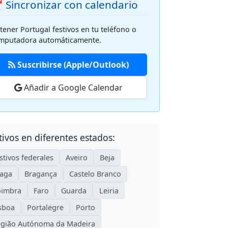
 Sincronizar con calendario
tener Portugal festivos en tu teléfono o
mputadora automáticamente.
Suscribirse (Apple/Outlook)
Añadir a Google Calendar
tivos en diferentes estados:
stivos federales
Aveiro
Beja
aga
Bragança
Castelo Branco
oimbra
Faro
Guarda
Leiria
sboa
Portalegre
Porto
gião Autónoma da Madeira