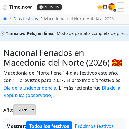
🇪🇸
⏱️
Time.now
14:45:46
Inicio
Días festivos
Macedonia del Norte Holidays 2026
⏱️
Time.now Reloj en línea:
¡Modo de pantalla completa de precisión!
Nacional Feriados en
Macedonia del Norte (2026) 🇲🇰
Macedonia del Norte tiene 14 días festivos este año,
con 11 previstos para 2027. El próximo día festivo es
Día de la Independencia
. El más reciente fue
Día de la
República (observado)
.
Año:
Mostrar:
Todos los festivos
Próximos festivos