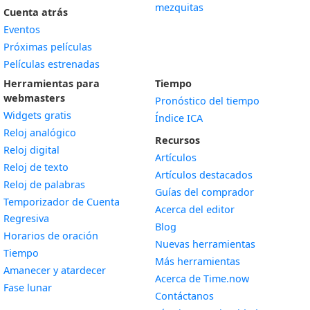
mezquitas
Cuenta atrás
Eventos
Próximas películas
Películas estrenadas
Herramientas para
Tiempo
webmasters
Pronóstico del tiempo
Widgets gratis
Índice ICA
Widget
Reloj analógico
Recursos
Widget
Reloj digital
Artículos
Widget
Reloj de texto
Artículos destacados
Widget
Reloj de palabras
Guías del comprador
Temporizador de Cuenta
Acerca del editor
Widget
Regresiva
Blog
Widget
Horarios de oración
Nuevas herramientas
Widget
Tiempo
Más herramientas
Widget
Amanecer y atardecer
Acerca de Time.now
Widget
Fase lunar
Contáctanos