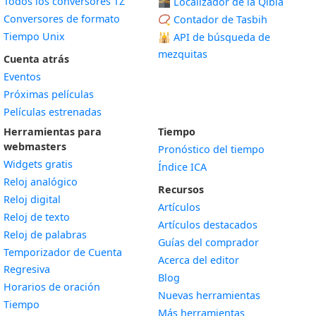
Todos los conversores TZ
🕋 Localizador de la Qibla
Conversores de formato
📿 Contador de Tasbih
Tiempo Unix
🕌
API de búsqueda de
mezquitas
Cuenta atrás
Eventos
Próximas películas
Películas estrenadas
Herramientas para
Tiempo
webmasters
Pronóstico del tiempo
Widgets gratis
Índice ICA
Widget
Reloj analógico
Recursos
Widget
Reloj digital
Artículos
Widget
Reloj de texto
Artículos destacados
Widget
Reloj de palabras
Guías del comprador
Temporizador de Cuenta
Acerca del editor
Widget
Regresiva
Blog
Widget
Horarios de oración
Nuevas herramientas
Widget
Tiempo
Más herramientas