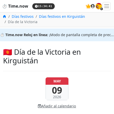
🇪🇸
⏱️
Time.now
15:34:42
Inicio
Días festivos
Días festivos en Kirguistán
Día de la Victoria
⏱️
Time.now Reloj en línea:
¡Modo de pantalla completa de precisión!
🇰🇬 Día de la Victoria en
Kirguistán
MAY
09
2026
Añadir al calendario