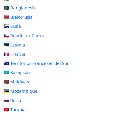
🇧🇩 Bangladesh
🇧🇾 Bielorrusia
🇨🇺 Cuba
🇨🇿 República Checa
🇪🇪 Estonia
🇫🇷 Francia
🇹🇫 Territorios Franceses del Sur
🇰🇿 Kazajistán
🇲🇻 Maldivas
🇲🇿 Mozambique
🇷🇺 Rusia
🇹🇷 Turquía