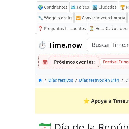
🌍 Continentes
🗺️ Países
🏙️ Ciudades
🏆 R
🔧 Widgets gratis
🔁
Convertir zona horaria
❓
Preguntas frecuentes
⏳ Hora Calculadora
⏱️
Time.now
Próximos eventos:
Festival Frin
Inicio
Días festivos
Días festivos en Irán
D
⭐
Apoya a Time.
🇮🇷 Día de la Repúb