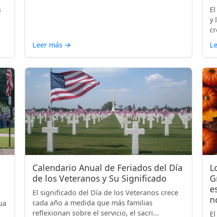
s
El
y 
cr
Leer más
→
L
Calendario Anual de Feriados del Día
L
de los Veteranos y Su Significado
G
e
El significado del Día de los Veteranos crece
n
cada año a medida que más familias
ua
reflexionan sobre el servicio, el sacri...
El