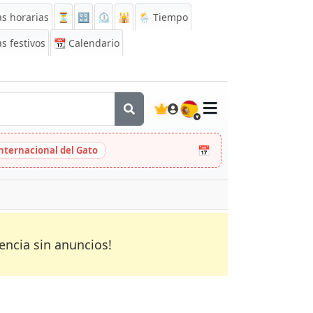
s horarias
⏳
🔡
⏲️
🕌
🌦️ Tiempo
s festivos
📆
Calendario
🇪🇸
📅
Internacional del Gato
encia sin anuncios!