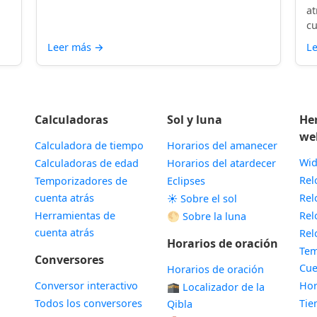
at
cu
Leer más
→
L
Calculadoras
Sol y luna
He
we
Calculadora de tiempo
Horarios del amanecer
Wid
Calculadoras de edad
Horarios del atardecer
Rel
Temporizadores de
Eclipses
cuenta atrás
Rel
☀️ Sobre el sol
Herramientas de
Rel
🌕 Sobre la luna
cuenta atrás
Rel
Horarios de oración
Tem
Conversores
Cue
Horarios de oración
Conversor interactivo
Hor
🕋 Localizador de la
Todos los conversores
Ti
Qibla