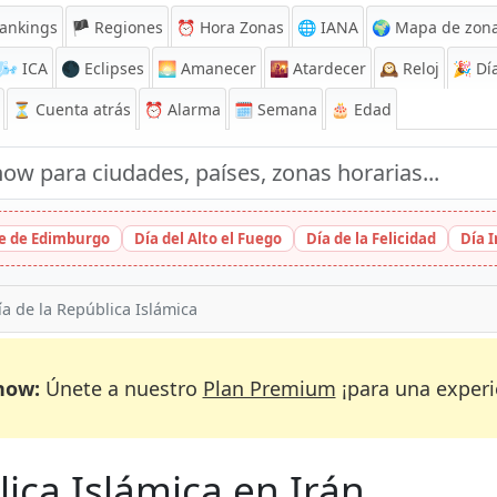
ankings
🏴 Regiones
⏰
Hora Zonas
🌐 IANA
🌍 Mapa de zona
🌬️
ICA
🌑 Eclipses
🌅
Amanecer
🌇
Atardecer
🕰️
Reloj
🎉
Día
⏳
Cuenta atrás
⏰
Alarma
🗓️ Semana
🎂 Edad
ge de Edimburgo
Día del Alto el Fuego
Día de la Felicidad
Día 
ía de la República Islámica
now:
Únete a nuestro
Plan Premium
¡para una experi
lica Islámica en Irán