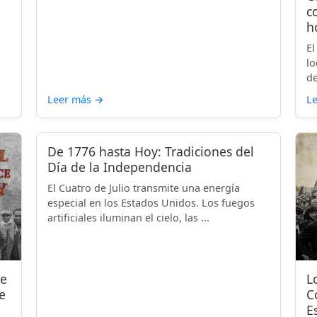
c
h
El
lo
de
Leer más
→
L
De 1776 hasta Hoy: Tradiciones del
Día de la Independencia
El Cuatro de Julio transmite una energía
especial en los Estados Unidos. Los fuegos
artificiales iluminan el cielo, las ...
de
L
e
C
E