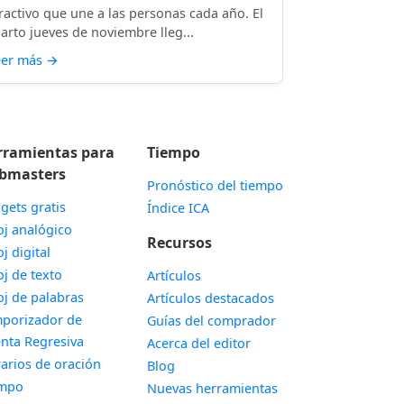
ractivo que une a las personas cada año. El
arto jueves de noviembre lleg...
eer más
→
rramientas para
Tiempo
bmasters
Pronóstico del tiempo
gets gratis
Índice ICA
Widget
oj analógico
Recursos
Widget
oj digital
Widget
oj de texto
Artículos
Widget
oj de palabras
Artículos destacados
porizador de
Guías del comprador
Widget
nta Regresiva
Acerca del editor
Widget
arios de oración
Blog
Widget
empo
Nuevas herramientas