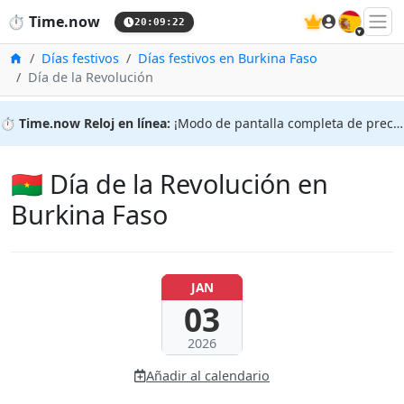
🇪🇸
⏱️
Time.now
20:09:23
Inicio
Días festivos
Días festivos en Burkina Faso
Día de la Revolución
⏱️
Time.now Reloj en línea:
¡Modo de pantalla completa de precisión!
🇧🇫 Día de la Revolución en
Burkina Faso
JAN
03
2026
Añadir al calendario