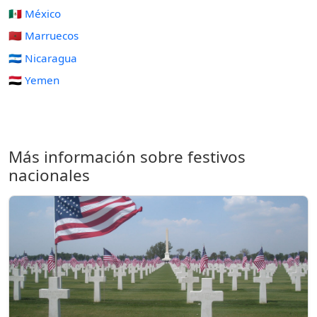
🇲🇽 México
🇲🇦 Marruecos
🇳🇮 Nicaragua
🇾🇪 Yemen
Más información sobre festivos
nacionales