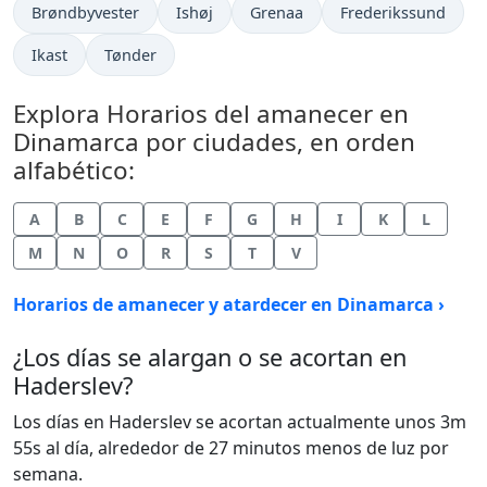
Brøndbyvester
Ishøj
Grenaa
Frederikssund
Ikast
Tønder
Explora Horarios del amanecer en
Dinamarca por ciudades, en orden
alfabético:
A
B
C
E
F
G
H
I
K
L
M
N
O
R
S
T
V
Horarios de amanecer y atardecer en Dinamarca ›
¿Los días se alargan o se acortan en
Haderslev?
Los días en Haderslev se acortan actualmente unos 3m
55s al día, alrededor de 27 minutos menos de luz por
semana.