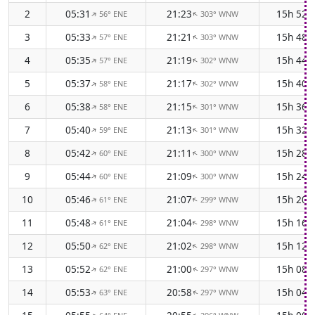
2
05:31
21:23
15h 52
56° ENE
303° WNW
↑
↑
3
05:33
21:21
15h 48
57° ENE
303° WNW
↑
↑
4
05:35
21:19
15h 44
57° ENE
302° WNW
↑
↑
5
05:37
21:17
15h 40
58° ENE
302° WNW
↑
↑
6
05:38
21:15
15h 36
58° ENE
301° WNW
↑
↑
7
05:40
21:13
15h 32
59° ENE
301° WNW
↑
↑
8
05:42
21:11
15h 28
60° ENE
300° WNW
↑
↑
9
05:44
21:09
15h 24
60° ENE
300° WNW
↑
↑
10
05:46
21:07
15h 20
61° ENE
299° WNW
↑
↑
11
05:48
21:04
15h 16
61° ENE
298° WNW
↑
↑
12
05:50
21:02
15h 12
62° ENE
298° WNW
↑
↑
13
05:52
21:00
15h 08
62° ENE
297° WNW
↑
↑
14
05:53
20:58
15h 04
63° ENE
297° WNW
↑
↑