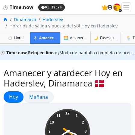
🇪🇸
⏱️
Time.now
01:39:21
Inicio
Dinamarca
Haderslev
Horarios de salida y puesta del sol Hoy en Haderslev
en Haderslev
en Haderslev
en Had
en Had
⏱️
Hora
☀️
Amanecer y atardecer
🌅
Amanecer y atardecer mañana
🌙
Fases lunares
🌦️
T
⏱️
Time.now Reloj en línea:
¡Modo de pantalla completa de precisión!
Amanecer y atardecer Hoy en
Haderslev, Dinamarca 🇩🇰
Amanecer y atardecer
Hoy
Amanecer y atardecer
Mañana
03:39:22
12
11
1
10
2
9
3