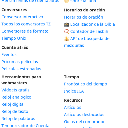
Herramientas de cuenta atrás
🌕 Sobre la luna
Conversores
Horarios de oración
Conversor interactivo
Horarios de oración
Todos los conversores TZ
🕋 Localizador de la Qibla
Conversores de formato
📿 Contador de Tasbih
Tiempo Unix
🕌
API de búsqueda de
mezquitas
Cuenta atrás
Eventos
Próximas películas
Películas estrenadas
Herramientas para
Tiempo
webmasters
Pronóstico del tiempo
Widgets gratis
Índice ICA
Widget
Reloj analógico
Recursos
Widget
Reloj digital
Artículos
Widget
Reloj de texto
Artículos destacados
Widget
Reloj de palabras
Guías del comprador
Temporizador de Cuenta