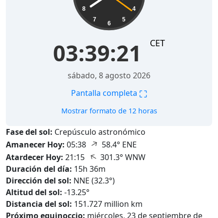
8
4
7
5
6
CET
03:39:22
sábado, 8 agosto 2026
⛶
Pantalla completa
Mostrar formato de 12 horas
Fase del sol:
Crepúsculo astronómico
↑
Amanecer Hoy:
05:38
58.4° ENE
↑
Atardecer Hoy:
21:15
301.3° WNW
Duración del día:
15h 36m
Dirección del sol:
NNE (32.3°)
Altitud del sol:
-13.25°
Distancia del sol:
151.727 million km
Próximo equinoccio:
miércoles, 23 de septiembre de