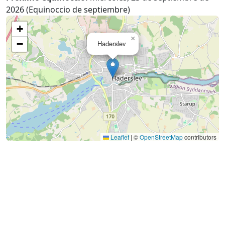
2026 (Equinoccio de septiembre)
+
×
−
Haderslev
Leaflet
|
©
OpenStreetMap
contributors