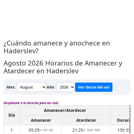
¿Cuándo amanece y anochece en
Haderslev?
Agosto 2026
Horarios de Amanecer y
Atardecer en Haderslev
Mes:
Año:
Ver datos del sol
Desplázate a la derecha para ver más
Amanecer/Atardecer
Lu
Día
Amanecer
Atardecer
Duració
1
05:29
21:25
15h 55
56° NE
304° NW
↑
↑