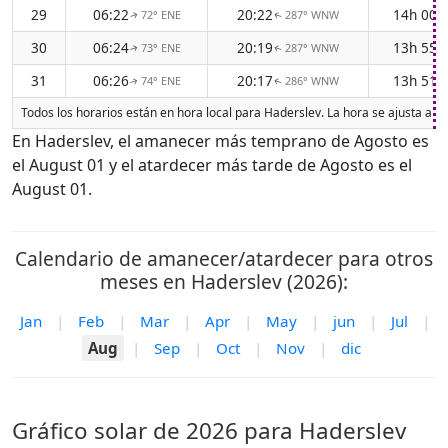
29
06:22
20:22
14h 00
72° ENE
287° WNW
↑
↑
30
06:24
20:19
13h 55
73° ENE
287° WNW
↑
↑
31
06:26
20:17
13h 51
74° ENE
286° WNW
↑
↑
Todos los horarios están en hora local para Haderslev. La hora se ajusta al 
En Haderslev, el amanecer más temprano de Agosto es
el August 01 y el atardecer más tarde de Agosto es el
August 01.
Calendario de amanecer/atardecer para otros
meses en Haderslev (2026):
Jan
|
Feb
|
Mar
|
Apr
|
May
|
jun
|
Jul
|
Aug
|
Sep
|
Oct
|
Nov
|
dic
Gráfico solar de 2026 para Haderslev