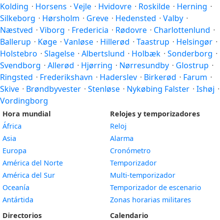
Kolding
·
Horsens
·
Vejle
·
Hvidovre
·
Roskilde
·
Herning
·
Silkeborg
·
Hørsholm
·
Greve
·
Hedensted
·
Valby
·
Næstved
·
Viborg
·
Fredericia
·
Rødovre
·
Charlottenlund
·
Ballerup
·
Køge
·
Vanløse
·
Hillerød
·
Taastrup
·
Helsingør
·
Holstebro
·
Slagelse
·
Albertslund
·
Holbæk
·
Sonderborg
·
Svendborg
·
Allerød
·
Hjørring
·
Nørresundby
·
Glostrup
·
Ringsted
·
Frederikshavn
·
Haderslev
·
Birkerød
·
Farum
·
Skive
·
Brøndbyvester
·
Stenløse
·
Nykøbing Falster
·
Ishøj
·
Vordingborg
Hora mundial
Relojes y temporizadores
África
Reloj
Asia
Alarma
Europa
Cronómetro
América del Norte
Temporizador
América del Sur
Multi-temporizador
Oceanía
Temporizador de escenario
Antártida
Zonas horarias militares
Directorios
Calendario