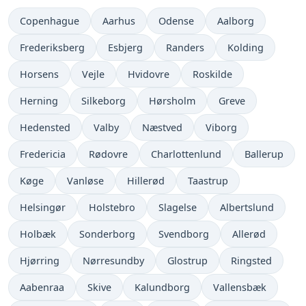
Copenhague
Aarhus
Odense
Aalborg
Frederiksberg
Esbjerg
Randers
Kolding
Horsens
Vejle
Hvidovre
Roskilde
Herning
Silkeborg
Hørsholm
Greve
Hedensted
Valby
Næstved
Viborg
Fredericia
Rødovre
Charlottenlund
Ballerup
Køge
Vanløse
Hillerød
Taastrup
Helsingør
Holstebro
Slagelse
Albertslund
Holbæk
Sonderborg
Svendborg
Allerød
Hjørring
Nørresundby
Glostrup
Ringsted
Aabenraa
Skive
Kalundborg
Vallensbæk