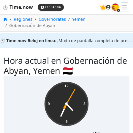
🇪🇸
⏱️
Time.now
13:34:05
Inicio
Regiones
Governorates
Yemen
Gobernación de Abyan
⏱️
Time.now Reloj en línea:
¡Modo de pantalla completa de precisión!
Hora actual en Gobernación de
Abyan, Yemen 🇾🇪
12
9
3
6