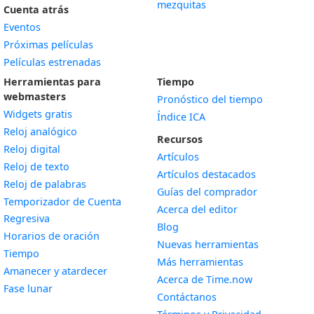
mezquitas
Cuenta atrás
Eventos
Próximas películas
Películas estrenadas
Herramientas para
Tiempo
webmasters
Pronóstico del tiempo
Widgets gratis
Índice ICA
Widget
Reloj analógico
Recursos
Widget
Reloj digital
Artículos
Widget
Reloj de texto
Artículos destacados
Widget
Reloj de palabras
Guías del comprador
Temporizador de Cuenta
Acerca del editor
Widget
Regresiva
Blog
Widget
Horarios de oración
Nuevas herramientas
Widget
Tiempo
Más herramientas
Widget
Amanecer y atardecer
Acerca de Time.now
Widget
Fase lunar
Contáctanos