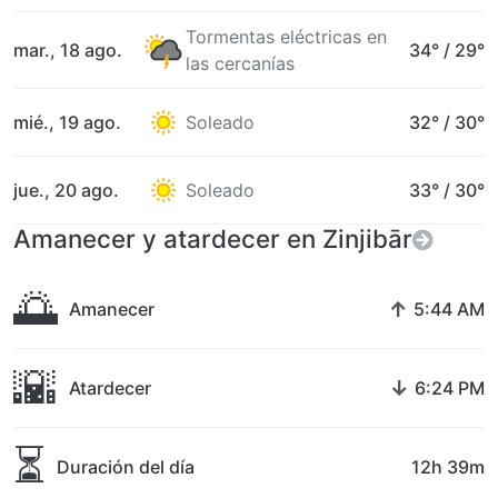
Tormentas eléctricas en
mar., 18 ago.
34°
/
29°
las cercanías
mié., 19 ago.
Soleado
32°
/
30°
jue., 20 ago.
Soleado
33°
/
30°
Amanecer y atardecer en Zinjibār
🌅
↑
Amanecer
5:44 AM
🌇
↓
Atardecer
6:24 PM
⏳
Duración del día
12h 39m