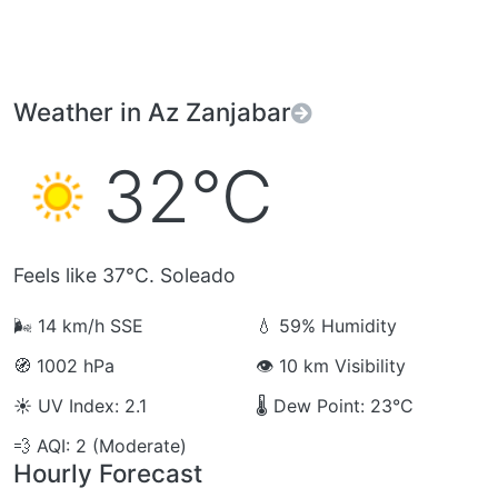
Weather in Az Zanjabar
32°C
Feels like 37°C. Soleado
🌬️
14 km/h SSE
💧
59% Humidity
🧭
1002 hPa
👁️
10 km Visibility
☀️
UV Index: 2.1
🌡️
Dew Point: 23°C
💨
AQI: 2 (Moderate)
Hourly Forecast