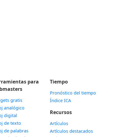
rramientas para
Tiempo
bmasters
Pronóstico del tiempo
gets gratis
Índice ICA
Widget
oj analógico
Recursos
Widget
oj digital
Widget
oj de texto
Artículos
Widget
oj de palabras
Artículos destacados