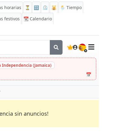
s horarias
⏳
🔡
⏲️
🕌
🌦️ Tiempo
s festivos
📆
Calendario
🇪🇸
la Independencia (Jamaica)
📅
?
encia sin anuncios!