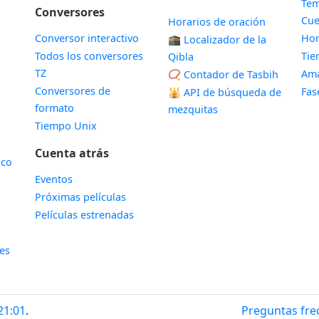
Tem
Conversores
Cue
Horarios de oración
Conversor interactivo
Hor
🕋 Localizador de la
Todos los conversores
Ti
Qibla
TZ
Ama
📿 Contador de Tasbih
Conversores de
Fas
🕌
API de búsqueda de
formato
mezquitas
Tiempo Unix
Cuenta atrás
ico
Eventos
Próximas películas
Películas estrenadas
les
21:01
.
Preguntas fre