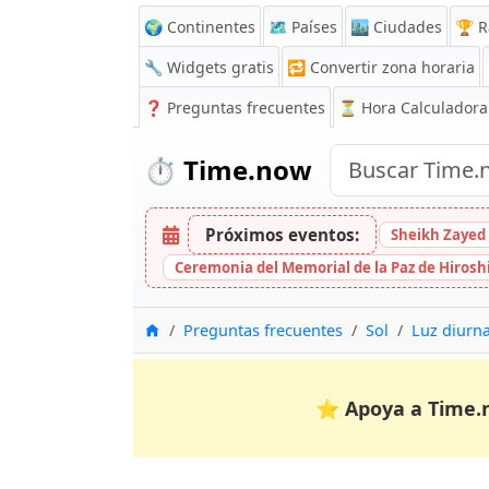
🌍 Continentes
🗺️ Países
🏙️ Ciudades
🏆 R
🔧 Widgets gratis
🔁
Convertir zona horaria
❓
Preguntas frecuentes
⏳ Hora Calculadora
⏱️
Time.now
Próximos eventos:
Sheikh Zayed 
Ceremonia del Memorial de la Paz de Hiros
Inicio
Preguntas frecuentes
Sol
Luz diurna
⭐
Apoya a Time.