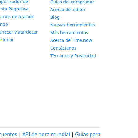
porizador de
Guías del comprador
Widget
nta Regresiva
Acerca del editor
Widget
arios de oración
Blog
Widget
empo
Nuevas herramientas
Widget
necer y atardecer
Más herramientas
Widget
e lunar
Acerca de Time.now
Contáctanos
Términos y Privacidad
cuentes
|
API de hora mundial
|
Guías para