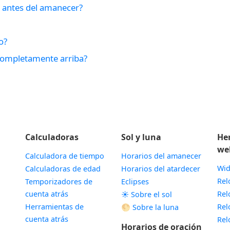
 antes del amanecer?
o?
 completamente arriba?
Calculadoras
Sol y luna
He
we
Calculadora de tiempo
Horarios del amanecer
Wid
Calculadoras de edad
Horarios del atardecer
Rel
Temporizadores de
Eclipses
cuenta atrás
Rel
☀️ Sobre el sol
Herramientas de
Rel
🌕 Sobre la luna
cuenta atrás
Rel
Horarios de oración