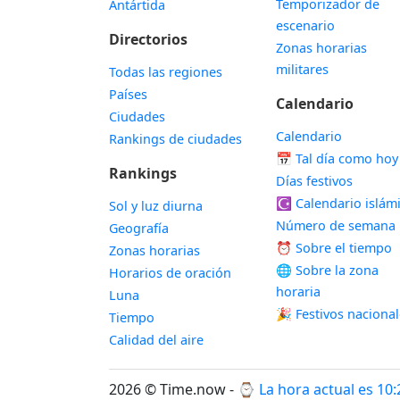
Temporizador de
Antártida
escenario
Directorios
Zonas horarias
militares
Todas las regiones
Países
Calendario
Ciudades
Calendario
Rankings de ciudades
📅
Tal día como hoy
Rankings
Días festivos
☪️
Calendario islám
Sol y luz diurna
Número de semana
Geografía
⏰ Sobre el tiempo
Zonas horarias
🌐 Sobre la zona
Horarios de oración
horaria
Luna
🎉 Festivos naciona
Tiempo
Calidad del aire
2026 © Time.now - ⌚
La hora actual es 10: