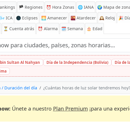
ankings
🏴 Regiones
⏰
Hora Zonas
🌐 IANA
🌍 Mapa de zona
🌬️
ICA
🌑 Eclipses
🌅
Amanecer
🌇
Atardecer
🕰️
Reloj
🎉
Día
⏳
Cuenta atrás
⏰
Alarma
🗓️ Semana
🎂 Edad
bin Sultan Al Nahyan
Día de la Independencia (Bolivia)
Día de 
hima
 / Duración del día
¿Cuántas horas de luz solar tendremos hoy
now:
Únete a nuestro
Plan Premium
¡para una experi