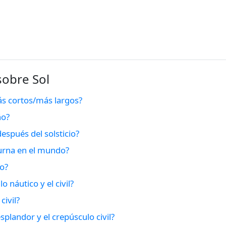
sobre Sol
ás cortos/más largos?
ño?
espués del solsticio?
iurna en el mundo?
lo?
o náutico y el civil?
civil?
esplandor y el crepúsculo civil?