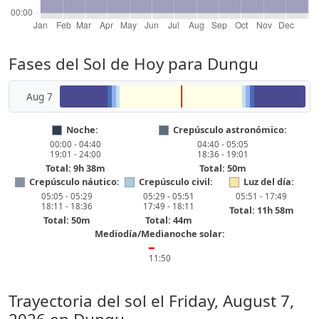
Fases del Sol de Hoy para Dungu
Aug 7
Noche:
Crepúsculo astronómico:
00:00 - 04:40
04:40 - 05:05
19:01 - 24:00
18:36 - 19:01
Total: 9h 38m
Total: 50m
Crepúsculo náutico:
Crepúsculo civil:
Luz del día:
05:05 - 05:29
05:29 - 05:51
05:51 - 17:49
18:11 - 18:36
17:49 - 18:11
Total: 11h 58m
Total: 50m
Total: 44m
Mediodía/Medianoche solar:
━
11:50
Trayectoria del sol el
Friday, August 7,