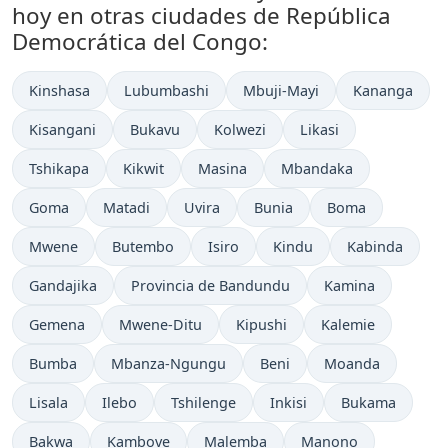
hoy en otras ciudades de República
Democrática del Congo:
Kinshasa
Lubumbashi
Mbuji-Mayi
Kananga
Kisangani
Bukavu
Kolwezi
Likasi
Tshikapa
Kikwit
Masina
Mbandaka
Goma
Matadi
Uvira
Bunia
Boma
Mwene
Butembo
Isiro
Kindu
Kabinda
Gandajika
Provincia de Bandundu
Kamina
Gemena
Mwene-Ditu
Kipushi
Kalemie
Bumba
Mbanza-Ngungu
Beni
Moanda
Lisala
Ilebo
Tshilenge
Inkisi
Bukama
Bakwa
Kambove
Malemba
Manono