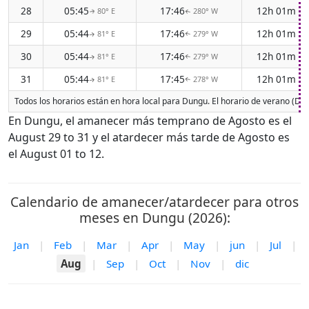
28
05:45
17:46
12h 01m
80° E
280° W
↑
↑
29
05:44
17:46
12h 01m
81° E
279° W
↑
↑
30
05:44
17:46
12h 01m
81° E
279° W
↑
↑
31
05:44
17:45
12h 01m
81° E
278° W
↑
↑
Todos los horarios están en hora local para Dungu. El horario de verano (DST
En Dungu, el amanecer más temprano de Agosto es el
August 29 to 31 y el atardecer más tarde de Agosto es
el August 01 to 12.
Calendario de amanecer/atardecer para otros
meses en Dungu (2026):
Jan
|
Feb
|
Mar
|
Apr
|
May
|
jun
|
Jul
|
Aug
|
Sep
|
Oct
|
Nov
|
dic