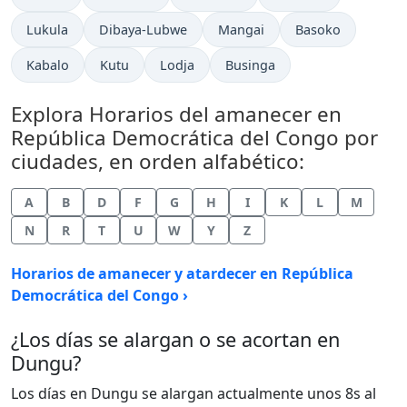
Lukula
Dibaya-Lubwe
Mangai
Basoko
Kabalo
Kutu
Lodja
Businga
Explora Horarios del amanecer en
República Democrática del Congo por
ciudades, en orden alfabético:
A
B
D
F
G
H
I
K
L
M
N
R
T
U
W
Y
Z
Horarios de amanecer y atardecer en República
Democrática del Congo ›
¿Los días se alargan o se acortan en
Dungu?
Los días en Dungu se alargan actualmente unos 8s al