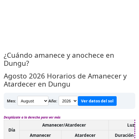
¿Cuándo amanece y anochece en
Dungu?
Agosto 2026
Horarios de Amanecer y
Atardecer en Dungu
Mes:
Año:
Ver datos del sol
Desplázate a la derecha para ver más
Amanecer/Atardecer
Luz d
Día
Amanecer
Atardecer
Duración