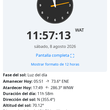
9
3
8
4
7
5
6
WAT
11:57:14
sábado, 8 agosto 2026
⛶
Pantalla completa
Mostrar formato de 12 horas
Fase del sol:
Luz del día
↑
Amanecer Hoy:
05:51
73.6° ENE
↑
Atardecer Hoy:
17:49
286.3° WNW
Duración del día:
11h 58m
Dirección del sol:
N (355.4°)
Altitud del sol:
70.12°