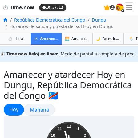
🇪🇸
⏱️
Time.now
10:57:13
Inicio
República Democrática del Congo
Dungu
Horarios de salida y puesta del sol Hoy en Dungu
en Dungu
en Dungu
en Dun
en Du
⏱️
Hora
☀️
Amanecer y atardecer
🌅
Amanecer y atardecer mañana
🌙
Fases lunares
🌦️
T
⏱️
Time.now Reloj en línea:
¡Modo de pantalla completa de precisión!
Amanecer y atardecer Hoy en
Dungu, República Democrática
del Congo 🇨🇩
Amanecer y atardecer
Hoy
Amanecer y atardecer
Mañana
11:57:14
12
11
1
10
2