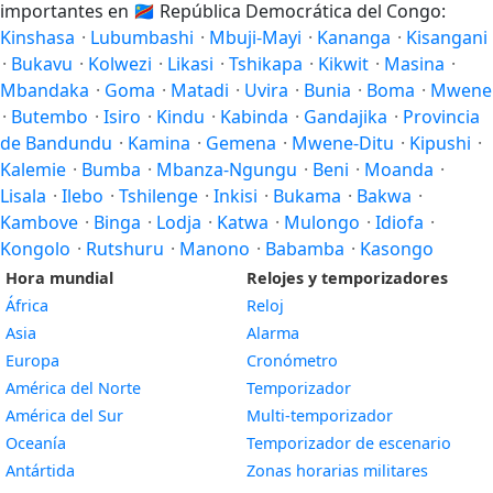
importantes en
🇨🇩
República Democrática del Congo:
Kinshasa
·
Lubumbashi
·
Mbuji-Mayi
·
Kananga
·
Kisangani
·
Bukavu
·
Kolwezi
·
Likasi
·
Tshikapa
·
Kikwit
·
Masina
·
Mbandaka
·
Goma
·
Matadi
·
Uvira
·
Bunia
·
Boma
·
Mwene
·
Butembo
·
Isiro
·
Kindu
·
Kabinda
·
Gandajika
·
Provincia
de Bandundu
·
Kamina
·
Gemena
·
Mwene-Ditu
·
Kipushi
·
Kalemie
·
Bumba
·
Mbanza-Ngungu
·
Beni
·
Moanda
·
Lisala
·
Ilebo
·
Tshilenge
·
Inkisi
·
Bukama
·
Bakwa
·
Kambove
·
Binga
·
Lodja
·
Katwa
·
Mulongo
·
Idiofa
·
Kongolo
·
Rutshuru
·
Manono
·
Babamba
·
Kasongo
Hora mundial
Relojes y temporizadores
África
Reloj
Asia
Alarma
Europa
Cronómetro
América del Norte
Temporizador
América del Sur
Multi-temporizador
Oceanía
Temporizador de escenario
Antártida
Zonas horarias militares