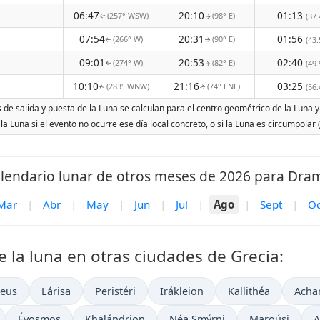
06:47
20:10
01:13
(257° WSW)
(98° E)
(37.
↑
↑
07:54
20:31
01:56
(266° W)
(90° E)
(43.
↑
↑
09:01
20:53
02:40
(274° W)
(82° E)
(49.
↑
↑
10:10
21:16
03:25
(283° WNW)
(74° ENE)
(56.
↑
↑
de salida y puesta de la Luna se calculan para el centro geométrico de la Luna y 
 la Luna si el evento no ocurre ese día local concreto, o si la Luna es circumpola
lendario lunar de otros meses de 2026 para Dra
Mar
|
Abr
|
May
|
Jun
|
Jul
|
Ago
|
Sept
|
Oc
e la luna en otras ciudades de Grecia:
aeus
Lárisa
Peristéri
Irákleion
Kallithéa
Acha
Évosmos
Khalándrion
Néa Smýrni
Maroúsi
A