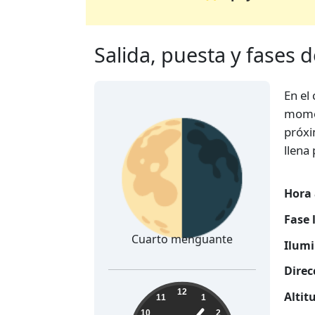
Salida, puesta y fases 
En el
🌗
momen
próxi
llena
Hora 
Fase 
Cuarto menguante
Ilumi
Direc
21:06:45
12
Altit
11
1
10
2