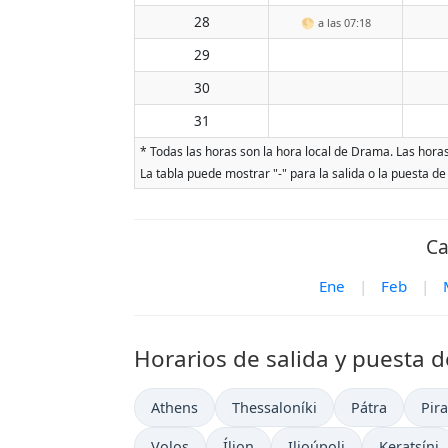
28
🌕
a las 07:18
29
30
31
* Todas las horas son la hora local de Drama. Las horas 
La tabla puede mostrar "-" para la salida o la puesta de
Ca
Ene
|
Feb
|
Horarios de salida y puesta d
Athens
Thessaloníki
Pátra
Pir
Volos
Ílion
Ilioúpoli
Keratsíni