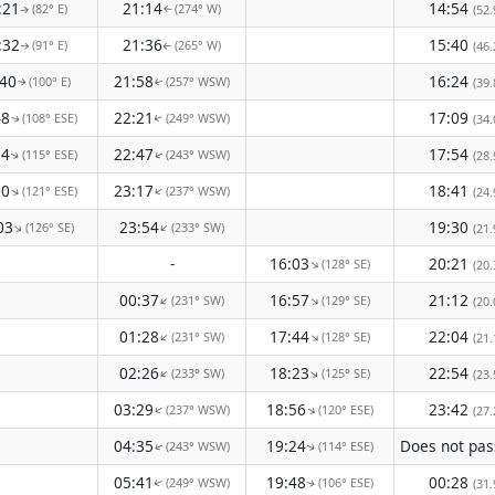
:21
21:14
14:54
(82° E)
(274° W)
(52.
↑
↑
:32
21:36
15:40
(91° E)
(265° W)
(46.
↑
↑
:40
21:58
16:24
(100° E)
(257° WSW)
(39.
↑
↑
48
22:21
17:09
(108° ESE)
(249° WSW)
(34.
↑
↑
54
22:47
17:54
(115° ESE)
(243° WSW)
(28.
↑
↑
00
23:17
18:41
(121° ESE)
(237° WSW)
↑
↑
(24.
03
23:54
19:30
(126° SE)
(233° SW)
↑
↑
(21.
-
16:03
20:21
(128° SE)
↑
(20.
00:37
16:57
21:12
(231° SW)
(129° SE)
↑
↑
(20.
01:28
17:44
22:04
(231° SW)
(128° SE)
↑
↑
(21.
02:26
18:23
22:54
(233° SW)
(125° SE)
↑
↑
(23.
03:29
18:56
23:42
(237° WSW)
(120° ESE)
↑
↑
(27.
04:35
19:24
(243° WSW)
(114° ESE)
↑
↑
05:41
19:48
00:28
(249° WSW)
(106° ESE)
(31.
↑
↑