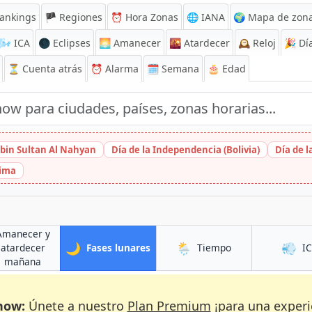
ankings
🏴 Regiones
⏰
Hora Zonas
🌐 IANA
🌍 Mapa de zona
🌬️
ICA
🌑 Eclipses
🌅
Amanecer
🌇
Atardecer
🕰️
Reloj
🎉
Día
⏳
Cuenta atrás
⏰
Alarma
🗓️ Semana
🎂 Edad
bin Sultan Al Nahyan
Día de la Independencia (Bolivia)
Día de 
hima
Amanecer y
🌙
🌦️
💨
en Drama
en Drama
atardecer
Fases lunares
Tiempo
I
en Drama
mañana
now:
Únete a nuestro
Plan Premium
¡para una experi