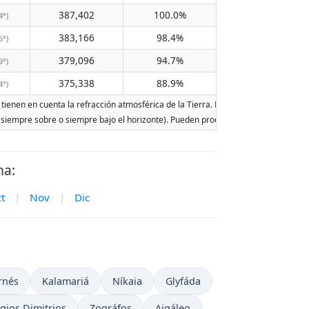
387,402
100.0%
4°)
383,166
98.4%
5°)
379,096
94.7%
9°)
375,338
88.9%
4°)
tienen en cuenta la refracción atmosférica de la Tierra. Las fechas se basan en el
r (siempre sobre o siempre bajo el horizonte). Pueden producirse dos salidas o dos
ma:
t
|
Nov
|
Dic
rnés
Kalamariá
Níkaia
Glyfáda
gios Dimitrios
Zográfos
Aigáleo