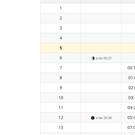
1
2
3
4
5
6
🌗
a las 05:21
7
00:
8
01:
9
02:
10
03:
11
04:
12
05:
🌑
a las 20:36
13
07: