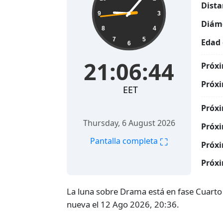
Dista
9
3
Diáme
8
4
7
5
Edad 
6
21:06:45
Próxi
Próxi
EET
Próxi
Thursday, 6 August 2026
Próxi
⛶
Pantalla completa
Próxi
Próxi
La luna sobre Drama está en fase Cuarto
nueva el 12 Ago 2026, 20:36.