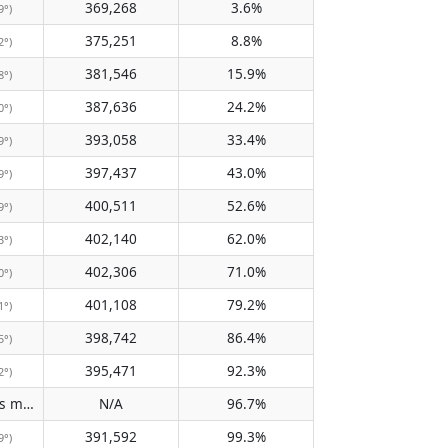
369,268
3.6%
9°)
375,251
8.8%
2°)
381,546
15.9%
8°)
387,636
24.2%
0°)
393,058
33.4%
9°)
397,437
43.0%
9°)
400,511
52.6%
9°)
402,140
62.0%
3°)
402,306
71.0%
0°)
401,108
79.2%
1°)
398,742
86.4%
5°)
395,471
92.3%
2°)
Does not pass meridian
N/A
96.7%
(N/A)
391,592
99.3%
9°)