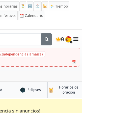
s horarias
⏳
🔡
⏲️
🕌
🌦️ Tiempo
s festivos
📆
Calendario
🇪🇸
la Independencia (Jamaica)
📅
Horarios de
🌑
🕌
en Drama
en Drama
CA
Eclipses
en Drama
oración
encia sin anuncios!