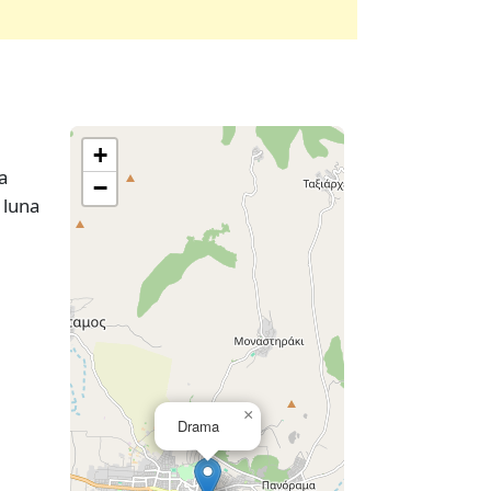
+
a
−
 luna
×
Drama