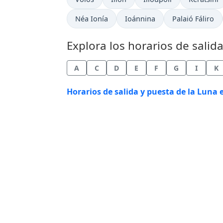
Néa Ionía
Ioánnina
Palaió Fáliro
Explora los horarios de salid
A
C
D
E
F
G
I
K
Horarios de salida y puesta de la Luna e