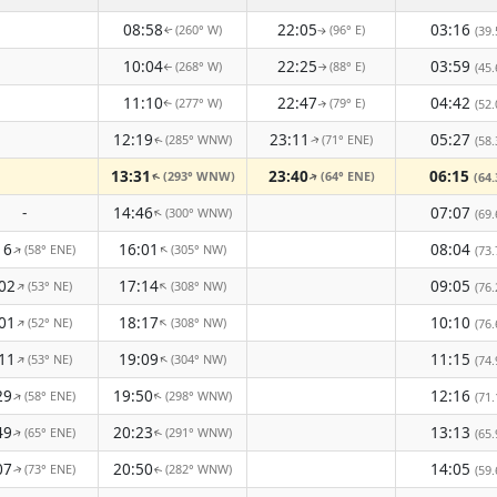
08:58
22:05
03:16
(260° W)
(96° E)
(39.
↑
↑
10:04
22:25
03:59
(268° W)
(88° E)
(45.
↑
↑
11:10
22:47
04:42
(277° W)
(79° E)
(52.
↑
↑
12:19
23:11
05:27
(285° WNW)
(71° ENE)
(58.
↑
↑
13:31
23:40
06:15
(293° WNW)
(64° ENE)
(64.
↑
↑
-
14:46
07:07
(300° WNW)
↑
(69.
16
16:01
08:04
(58° ENE)
(305° NW)
↑
↑
(73.
02
17:14
09:05
(53° NE)
(308° NW)
↑
↑
(76.
01
18:17
10:10
(52° NE)
(308° NW)
↑
↑
(76.
11
19:09
11:15
(53° NE)
(304° NW)
↑
↑
(74.
29
19:50
12:16
(58° ENE)
(298° WNW)
↑
↑
(71.
49
20:23
13:13
(65° ENE)
(291° WNW)
(65.
↑
↑
07
20:50
14:05
(73° ENE)
(282° WNW)
(59.
↑
↑