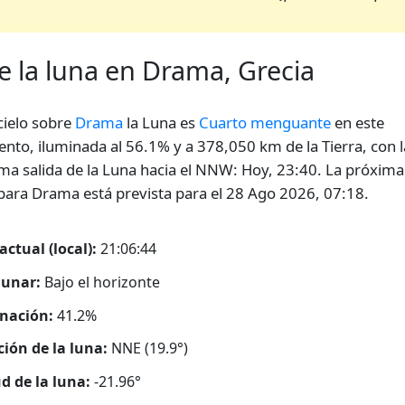
de la luna en Drama, Grecia
 cielo sobre
Drama
la Luna es
Cuarto menguante
en este
to, iluminada al 56.1% y a 378,050 km de la Tierra, con l
ma salida de la Luna hacia el NNW: Hoy, 23:40. La próxima
 para Drama está prevista para el 28 Ago 2026, 07:18.
actual (local):
21:06:45
lunar:
Bajo el horizonte
nación:
41.2%
ción de la luna:
NNE (19.9°)
ud de la luna:
-21.96°