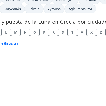
Korydallós
Tríkala
Výronas
Agía Paraskeví
a y puesta de la Luna en Grecia por ciudad
L
M
N
O
P
R
S
T
V
X
Z
n Grecia ›