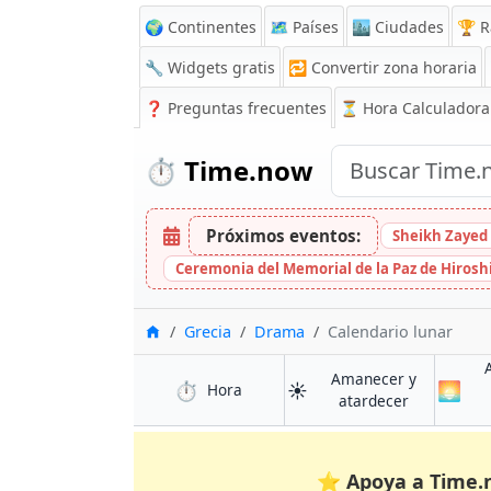
🌍 Continentes
🗺️ Países
🏙️ Ciudades
🏆 R
🔧 Widgets gratis
🔁
Convertir zona horaria
❓
Preguntas frecuentes
⏳ Hora Calculadora
⏱️
Time.now
Próximos eventos:
Sheikh Zayed 
Ceremonia del Memorial de la Paz de Hiros
Inicio
Grecia
Drama
Calendario lunar
Amanecer y
⏱️
☀️
🌅
en Drama
Hora
en Drama
atardecer
⭐
Apoya a Time.