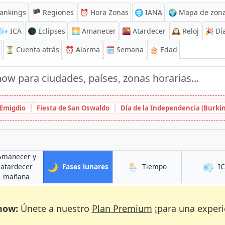
ankings
🏴 Regiones
⏰
Hora Zonas
🌐 IANA
🌍 Mapa de zona
🌬️
ICA
🌑 Eclipses
🌅
Amanecer
🌇
Atardecer
🕰️
Reloj
🎉
Día
⏳
Cuenta atrás
⏰
Alarma
🗓️ Semana
🎂 Edad
 Emigdio
Fiesta de San Oswaldo
Día de la Independencia (Burki
Amanecer y
🌙
🌦️
💨
en Glyfáda
en Glyfáda
atardecer
Fases lunares
Tiempo
I
en Glyfáda
mañana
now:
Únete a nuestro
Plan Premium
¡para una experi