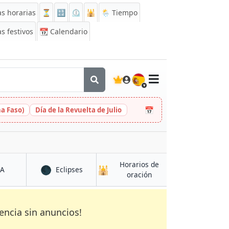
s horarias
⏳
🔡
⏲️
🕌
🌦️ Tiempo
s festivos
📆
Calendario
🇪🇸
📅
na Faso)
Día de la Revuelta de Julio
Horarios de
🌑
🕌
en Glyfáda
en Glyfáda
CA
Eclipses
en Glyfáda
oración
encia sin anuncios!