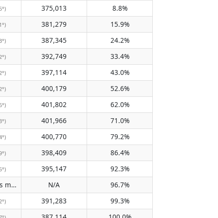
375,013
8.8%
5°)
381,279
15.9%
1°)
387,345
24.2%
3°)
392,749
33.4%
2°)
397,114
43.0%
2°)
400,179
52.6%
2°)
401,802
62.0%
6°)
401,966
71.0%
3°)
400,770
79.2%
4°)
398,409
86.4%
9°)
395,147
92.3%
5°)
Does not pass meridian
N/A
96.7%
(N/A)
391,283
99.3%
2°)
387,114
100.0%
7°)