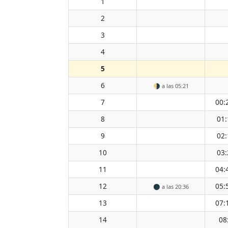
1
2
3
4
5
6
🌗
a las 05:21
7
00:
8
01:
9
02:
10
03:
11
04:
12
05:
🌑
a las 20:36
13
07:
14
08