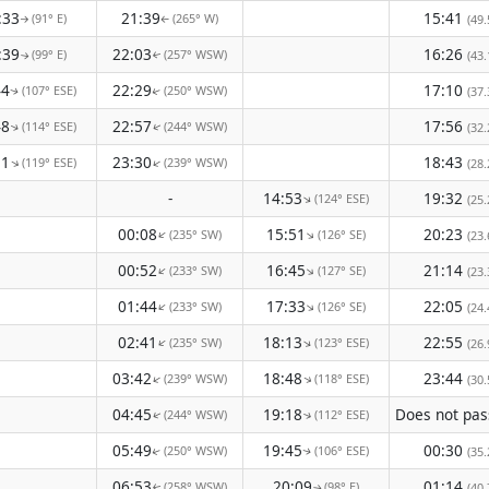
:33
21:39
15:41
(91° E)
(265° W)
(49.
↑
↑
:39
22:03
16:26
(99° E)
(257° WSW)
(43.
↑
↑
44
22:29
17:10
(107° ESE)
(250° WSW)
(37.
↑
↑
48
22:57
17:56
(114° ESE)
(244° WSW)
(32.
↑
↑
51
23:30
18:43
(119° ESE)
(239° WSW)
↑
↑
(28.
-
14:53
19:32
(124° ESE)
↑
(25.
00:08
15:51
20:23
(235° SW)
(126° SE)
↑
↑
(23.
00:52
16:45
21:14
(233° SW)
(127° SE)
↑
↑
(23.
01:44
17:33
22:05
(233° SW)
(126° SE)
↑
↑
(24.
02:41
18:13
22:55
(235° SW)
(123° ESE)
↑
↑
(26.
03:42
18:48
23:44
(239° WSW)
(118° ESE)
↑
↑
(30.
04:45
19:18
(244° WSW)
(112° ESE)
↑
↑
05:49
19:45
00:30
(250° WSW)
(106° ESE)
(35.
↑
↑
06:53
20:09
01:14
(258° WSW)
(98° E)
(40.
↑
↑