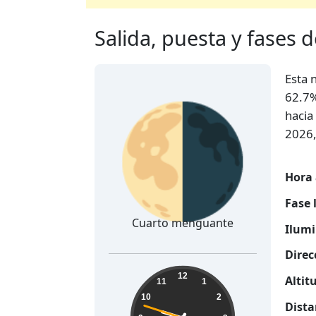
Salida, puesta y fases d
Esta 
🌗
62.7%
hacia
2026,
Hora 
Fase 
Cuarto menguante
Ilumi
Direc
21:34:48
12
Altit
11
1
10
2
Dista