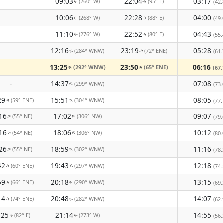
09:03
22:04
03:17
(260° W)
(95° E)
(42.
↑
↑
10:06
22:28
04:00
(268° W)
(88° E)
(49.
↑
↑
11:10
22:52
04:43
(276° W)
(80° E)
(55.
↑
↑
12:16
23:19
05:28
(284° WNW)
(72° ENE)
(61.
↑
↑
13:25
23:50
06:16
(292° WNW)
(65° ENE)
(67.
↑
↑
-
14:37
07:08
(299° WNW)
↑
(73.
29
15:51
08:05
(59° ENE)
(304° WNW)
↑
↑
(77.
16
17:02
09:07
(55° NE)
(306° NW)
↑
↑
(79.
16
18:06
10:12
(54° NE)
(306° NW)
↑
↑
(80.
26
18:59
11:16
(55° NE)
(302° WNW)
↑
↑
(78.
42
19:43
12:18
(60° ENE)
(297° WNW)
↑
(74.
↑
59
20:18
13:15
(66° ENE)
(290° WNW)
(69.
↑
↑
14
20:48
14:07
(74° ENE)
(282° WNW)
(62.
↑
↑
:25
21:14
14:55
(82° E)
(273° W)
(56.
↑
↑