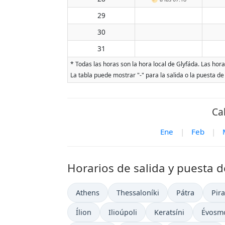
29
30
31
* Todas las horas son la hora local de Glyfáda. Las hora
La tabla puede mostrar "-" para la salida o la puesta de
Ca
Ene
|
Feb
|
Horarios de salida y puesta d
Athens
Thessaloníki
Pátra
Pir
Ílion
Ilioúpoli
Keratsíni
Évosm