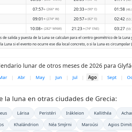
07:57
20:33
01:58
(266° W)
(90° E)
(46.
↑
↑
09:01
20:57
02:42
(274° W)
(82° E)
(53.
↑
↑
10:08
21:23
03:27
(282° WNW)
(74° ENE)
(59.
↑
↑
s de salida y puesta de la Luna se calculan para el centro geométrico de la Luna y
 la Luna si el evento no ocurre ese día local concreto, o si la Luna es circumpola
lendario lunar de otros meses de 2026 para Glyfá
Mar
|
Abr
|
May
|
Jun
|
Jul
|
Ago
|
Sept
|
Oc
e la luna en otras ciudades de Grecia:
aeus
Lárisa
Peristéri
Irákleion
Kallithéa
Acha
os
Khalándrion
Néa Smýrni
Maroúsi
Agios Dimit