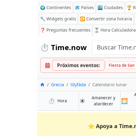
🌍 Continentes
🗺️ Países
🏙️ Ciudades
🏆 R
🔧 Widgets gratis
🔁
Convertir zona horaria
❓
Preguntas frecuentes
⏳ Hora Calculadora
⏱️
Time.now
Próximos eventos:
Fiesta de San
Inicio
Grecia
Glyfáda
Calendario lunar
Amanecer y
⏱️
☀️
🌅
en Glyfáda
Hora
en Glyfáda
atardecer
⭐
Apoya a Time.