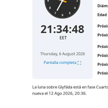
9
3
Diáme
8
4
7
5
Edad 
6
21:34:48
Próxi
Próxi
EET
Próxi
Thursday, 6 August 2026
Próxi
⛶
Pantalla completa
Próxi
Próxi
La luna sobre Glyfáda está en fase Cuart
nueva el 12 Ago 2026, 20:36.