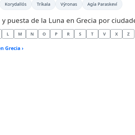
Korydallós
Tríkala
Výronas
Agía Paraskeví
a y puesta de la Luna en Grecia por ciudad
L
M
N
O
P
R
S
T
V
X
Z
n Grecia ›