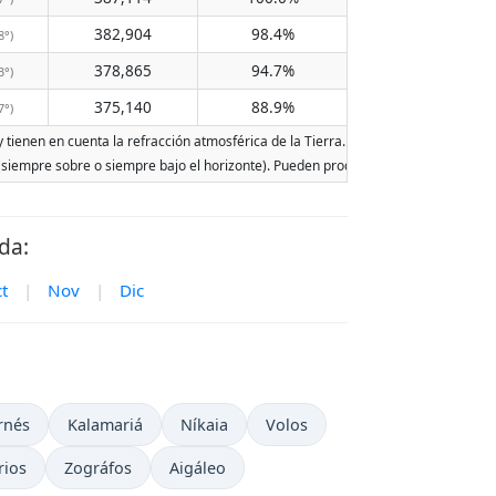
382,904
98.4%
8°)
378,865
94.7%
3°)
375,140
88.9%
7°)
 tienen en cuenta la refracción atmosférica de la Tierra. Las fechas se basan en e
r (siempre sobre o siempre bajo el horizonte). Pueden producirse dos salidas o dos
da:
t
|
Nov
|
Dic
rnés
Kalamariá
Níkaia
Volos
rios
Zográfos
Aigáleo