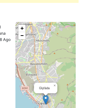
l
+
una
−
28 Ago
×
Glyfáda