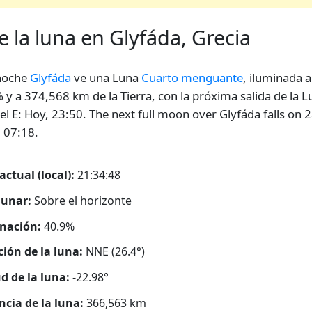
e la luna en Glyfáda, Grecia
noche
Glyfáda
ve una Luna
Cuarto menguante
, iluminada a
 y a 374,568 km de la Tierra, con la próxima salida de la L
 el E: Hoy, 23:50. The next full moon over Glyfáda falls on 
 07:18.
actual (local):
21:34:48
lunar:
Sobre el horizonte
nación:
40.9%
ción de la luna:
NNE (26.4°)
ud de la luna:
-22.98°
ncia de la luna:
366,563
km