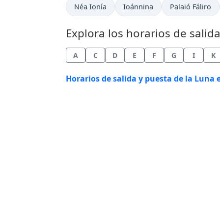
Néa Ionía
Ioánnina
Palaió Fáliro
Explora los horarios de salid
A
C
D
E
F
G
I
K
Horarios de salida y puesta de la Luna e