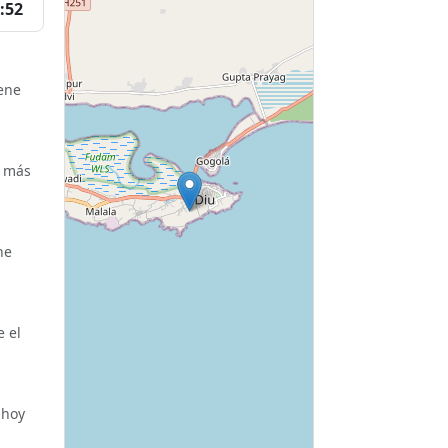
:52
iene
o más
ne
e el
 hoy