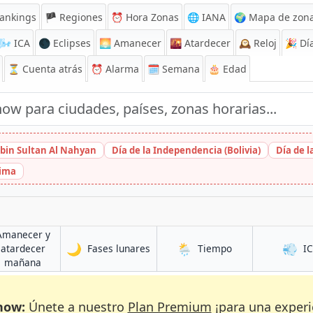
ankings
🏴 Regiones
⏰
Hora Zonas
🌐 IANA
🌍 Mapa de zona
🌬️
ICA
🌑 Eclipses
🌅
Amanecer
🌇
Atardecer
🕰️
Reloj
🎉
Día
⏳
Cuenta atrás
⏰
Alarma
🗓️ Semana
🎂 Edad
bin Sultan Al Nahyan
Día de la Independencia (Bolivia)
Día de 
hima
Amanecer y
🌙
🌦️
💨
en Diu
en Diu
atardecer
Fases lunares
Tiempo
I
en Diu
mañana
now:
Únete a nuestro
Plan Premium
¡para una experi