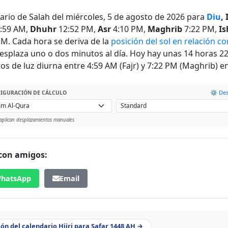
rario de Salah del miércoles, 5 de agosto de 2026 para
Diu
,
:59 AM,
Dhuhr
12:52 PM,
Asr
4:10 PM,
Maghrib
7:22 PM,
Is
PM. Cada hora se deriva de la
posición del sol en relación co
desplaza uno o dos minutos al día. Hoy hay unas 14 horas 2
os de luz diurna entre 4:59 AM (Fajr) y 7:22 PM (Maghrib) en
⚙️ Des
IGURACIÓN DE CÁLCULO
aplican desplazamientos manuales
 con amigos:
hatsApp
Email
ión del calendario Hijri para Safar 1448 AH →