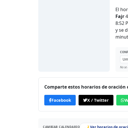
El ho
Fajr
4
8:52 
y se 
minut
CONF
No se 
Comparte estos horarios de oración
Facebook
X / Twitter
W
🌙 Ver horarios de orac
CAMBIAR CALENDARIO