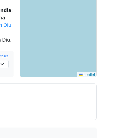
 India
:
ha
n Diu
2
 Diu.
fases
Leaflet