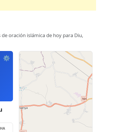
 de oración islámica de hoy para Diu,
⚙️
u
SHA