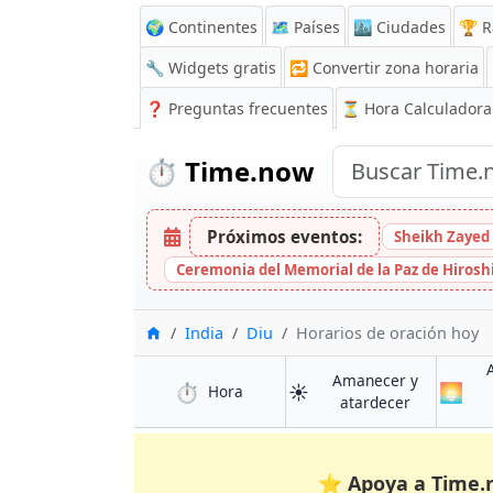
🌍 Continentes
🗺️ Países
🏙️ Ciudades
🏆 R
🔧 Widgets gratis
🔁
Convertir zona horaria
❓
Preguntas frecuentes
⏳ Hora Calculadora
⏱️
Time.now
Próximos eventos:
Sheikh Zayed 
Ceremonia del Memorial de la Paz de Hiros
Inicio
India
Diu
Horarios de oración hoy
Amanecer y
⏱️
☀️
🌅
en Diu
Hora
en Diu
atardecer
⭐
Apoya a Time.