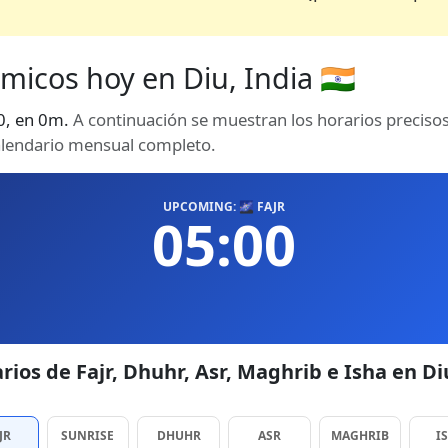
micos hoy en Diu, India 🇮🇳
00, en 0m.
A continuación se muestran los horarios precisos
calendario mensual completo.
UPCOMING: 🌌 FAJR
05:00
rios de Fajr, Dhuhr, Asr, Maghrib e Isha en Di
JR
SUNRISE
DHUHR
ASR
MAGHRIB
I