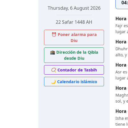
04
Thursday, 6 August 2026
Hora 
22 Safar 1448 AH
Fajr e
lugar 
⏰ Poner alarma para
Diu
Hora 
Dhuhr 
🕋 Dirección de la Qibla
alto, 
desde Diu
Hora 
📿 Contador de Tasbih
Asr es
lugar 
🌙 Calendario islámico
Hora 
Maghri
sol, y
Hora 
Isha e
tiene 