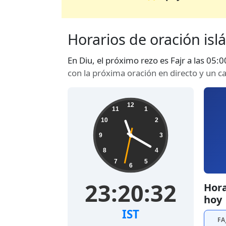
Horarios de oración islá
En Diu, el próximo rezo es Fajr a las 05:
con la próxima oración en directo y un 
12
11
1
10
2
9
3
8
4
7
5
6
23:20:32
Hora
hoy
IST
FA