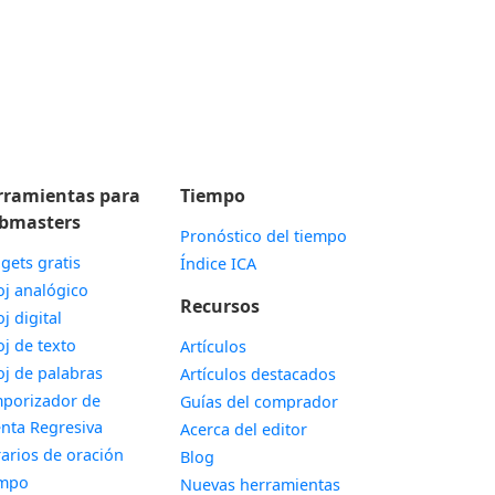
rramientas para
Tiempo
bmasters
Pronóstico del tiempo
gets gratis
Índice ICA
Widget
oj analógico
Recursos
Widget
oj digital
Widget
oj de texto
Artículos
Widget
oj de palabras
Artículos destacados
porizador de
Guías del comprador
Widget
nta Regresiva
Acerca del editor
Widget
arios de oración
Blog
Widget
empo
Nuevas herramientas