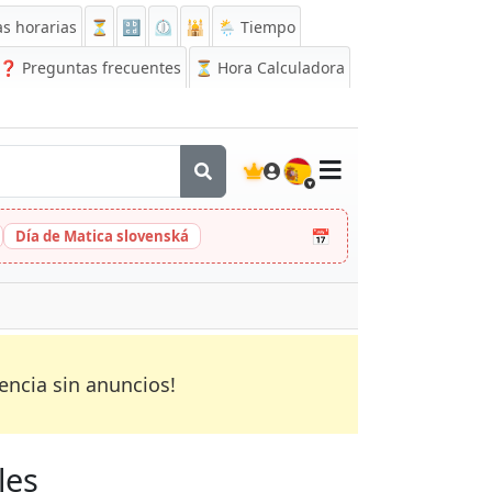
s horarias
⏳
🔡
⏲️
🕌
🌦️ Tiempo
❓
Preguntas frecuentes
⏳ Hora Calculadora
🇪🇸
📅
Día de Matica slovenská
encia sin anuncios!
les