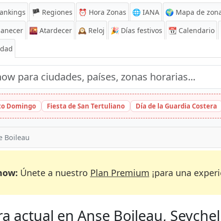
ankings
🏴 Regiones
⏰
Hora Zonas
🌐 IANA
🌍 Mapa de zona
anecer
🌇
Atardecer
🕰️
Reloj
🎉
Días festivos
📆
Calendario
Edad
nto Domingo
Fiesta de San Tertuliano
Día de la Guardia Costera
e Boileau
now:
Únete a nuestro
Plan Premium
¡para una experi
a actual en Anse Boileau, Seychel