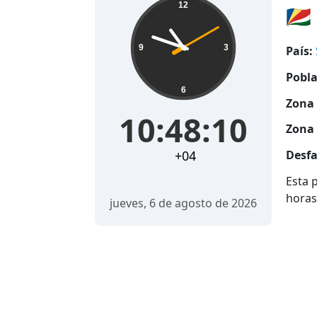
12
🇸🇨
9
3
País:
Pobla
6
Zona 
10:48:10
Zona 
+04
Desfa
Esta 
horas
jueves, 6 de agosto de 2026