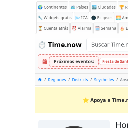
🌍 Continentes
🗺️ Países
🏙️ Ciudades
🏆 R
🔧 Widgets gratis
🌬️
ICA
🌑 Eclipses
🌅
Am
⏳
Cuenta atrás
⏰
Alarma
🗓️ Semana
🎂 
⏱️
Time.now
Próximos eventos:
Fiesta de Sa
Inicio
Regiones
Districts
Seychelles
Ans
⭐
Apoya a Time.
Hor