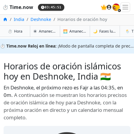
🇪🇸
⏱️
Time.now
03:45:52
Inicio
India
Deshnoke
Horarios de oración hoy
en Deshnoke
en Deshnoke
en Des
en Des
⏱️
Hora
☀️
Amanecer y atardecer
🌅
Amanecer y atardecer mañana
🌙
Fases lunares
🌦️
T
⏱️
Time.now Reloj en línea:
¡Modo de pantalla completa de precisión!
Horarios de oración islámicos
hoy en Deshnoke, India 🇮🇳
En Deshnoke, el próximo rezo es Fajr a las 04:35, en
0m.
A continuación se muestran los horarios precisos
de oración islámica de hoy para Deshnoke, con la
próxima oración en directo y un calendario mensual
completo.