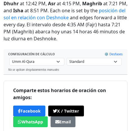
Dhuhr
at 12:42 PM,
Asr
at 4:15 PM,
Maghrib
at 7:21 PM,
and
Isha
at 8:51 PM. Each one is set by the
posición del
sol en relación con Deshnoke
and edges forward a little
every day. El intervalo desde 4:35 AM (Fajr) hasta 7:21
PM (Maghrib) abarca hoy unas 14 horas 46 minutos de
luz diurna en Deshnoke.
⚙️ Desfases
CONFIGURACIÓN DE CÁLCULO
No se aplican desplazamientos manuales
Leaflet
Comparte estos horarios de oración con
amigos:
Facebook
X / Twitter
WhatsApp
Email