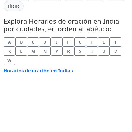
Thāne
Explora Horarios de oración en India
por ciudades, en orden alfabético:
A
B
C
D
E
F
G
H
I
J
K
L
M
N
P
R
S
T
U
V
W
Horarios de oración en India ›