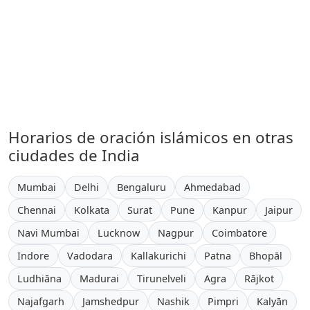
Horarios de oración islámicos en otras
ciudades de India
Mumbai
Delhi
Bengaluru
Ahmedabad
Chennai
Kolkata
Surat
Pune
Kanpur
Jaipur
Navi Mumbai
Lucknow
Nagpur
Coimbatore
Indore
Vadodara
Kallakurichi
Patna
Bhopāl
Ludhiāna
Madurai
Tirunelveli
Agra
Rājkot
Najafgarh
Jamshedpur
Nashik
Pimpri
Kalyān