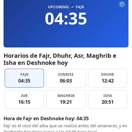
⚙️
UPCOMING: 🌌 FAJR
04:35
Horarios de Fajr, Dhuhr, Asr, Maghrib e
Isha en Deshnoke hoy
FAJR
SUNRISE
DHUHR
04:35
06:03
12:42
ASR
MAGHRIB
ISHA
16:15
19:21
20:51
Hora de Fajr en Deshnoke hoy: 04:35
Fajr es el rezo del alba que se realiza antes del amanecer, y en
Deshnoke hoy tiene lugar a las 04:35 hora local.