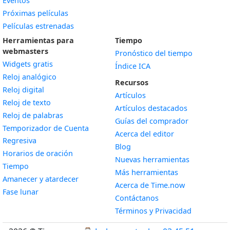
Eventos
Próximas películas
Películas estrenadas
Herramientas para
Tiempo
webmasters
Pronóstico del tiempo
Widgets gratis
Índice ICA
Widget
Reloj analógico
Recursos
Widget
Reloj digital
Artículos
Widget
Reloj de texto
Artículos destacados
Widget
Reloj de palabras
Guías del comprador
Temporizador de Cuenta
Acerca del editor
Widget
Regresiva
Blog
Widget
Horarios de oración
Nuevas herramientas
Widget
Tiempo
Más herramientas
Widget
Amanecer y atardecer
Acerca de Time.now
Widget
Fase lunar
Contáctanos
Términos y Privacidad