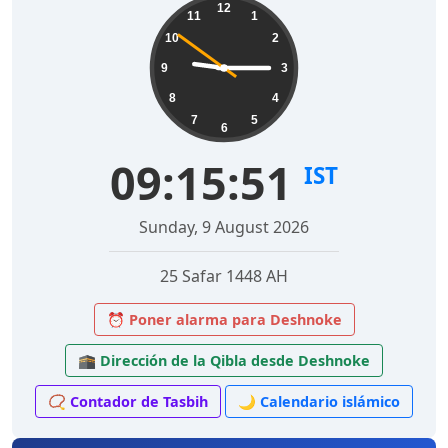
12
11
1
10
2
9
3
8
4
7
5
6
09:15:52
IST
Sunday, 9 August 2026
25 Safar 1448 AH
⏰ Poner alarma para Deshnoke
🕋 Dirección de la Qibla desde Deshnoke
📿 Contador de Tasbih
🌙 Calendario islámico