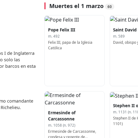
Muertes el 1 marzo
60
Pope Felix III
Saint David
m. 492
m. 589
Felix III, papa de la Iglesia
David, obispo 
Católica
s I de Inglaterra
o solo las
or barcos en esta
omo comandante
Stephen II 
Richelieu.
Ermesinde of
m. 1131 (n. 11
Stephen II de 
Carcassonne
1101)
m. 1058 (n. 972)
Ermesinde de Carcassonne,
condesa y regente de