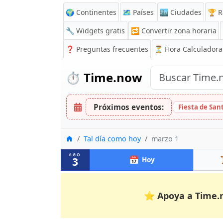
🌍 Continentes
🗺️ Países
🏙️ Ciudades
🏆 R
🔧 Widgets gratis
🔁
Convertir zona horaria
❓
Preguntas frecuentes
⏳ Hora Calculadora
⏱️
Time.now
Próximos eventos:
Fiesta de Sa
Inicio
Tal día como hoy
marzo 1
AGO
📅
3
Hoy
⭐
Apoya a Time.