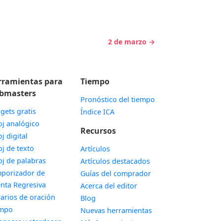
2 de marzo →
rramientas para
Tiempo
bmasters
Pronóstico del tiempo
gets gratis
Índice ICA
Widget
oj analógico
Recursos
Widget
oj digital
Widget
oj de texto
Artículos
Widget
oj de palabras
Artículos destacados
porizador de
Guías del comprador
Widget
nta Regresiva
Acerca del editor
Widget
arios de oración
Blog
Widget
empo
Nuevas herramientas
Widget