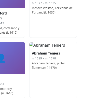
n. 1577 – m. 1635
Richard Weston, 1er conde de
Portland (f. 1635)
fford
r)
612
rd, cortesano y
glés (f. 1612)
Abraham Teniers
👤
n. 1629 – m. 1670
Abraham Teniers, pintor
flamenco (f. 1670)
685
emático y
s (n. 1610)