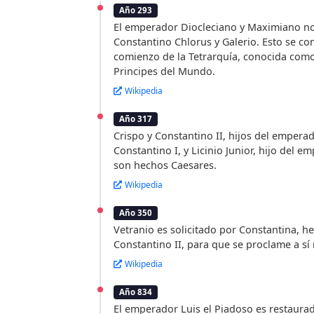
Año 293
El emperador Diocleciano y Maximiano n
Constantino Chlorus y Galerio. Esto se con
comienzo de la Tetrarquía, conocida como
Principes del Mundo.
Wikipedia
Año 317
Crispo y Constantino II, hijos del emper
Constantino I, y Licinio Junior, hijo del e
son hechos Caesares.
Wikipedia
Año 350
Vetranio es solicitado por Constantina, 
Constantino II, para que se proclame a sí
Wikipedia
Año 834
El emperador Luis el Piadoso es restaur