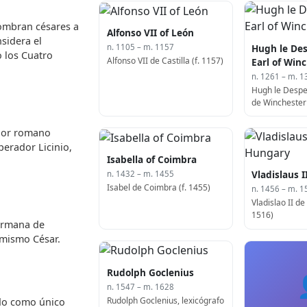
ombran césares a
Alfonso VII of León
sidera el
Hugh le Des
n. 1105 – m. 1157
 los Cuatro
Alfonso VII de Castilla (f. 1157)
Earl of Win
n. 1261 – m. 1
Hugh le Despe
de Winchester 
ador romano
mperador Licinio,
Isabella of Coimbra
Vladislaus 
n. 1432 – m. 1455
Isabel de Coimbra (f. 1455)
n. 1456 – m. 1
Vladislao II de
1516)
hermana de
 mismo César.
Rudolph Goclenius
n. 1547 – m. 1628
Rudolph Goclenius, lexicógrafo
ado como único