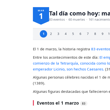
MAR
Tal día como hoy: ma
1
83 eventos · 60 muertes · 161 nacimient
1
2
3
4
5
6
7
8
9
1
El 1 de marzo, la historia registra
83 evento
Entre los acontecimientos de este día:
El em
comienzo de la Tetrarquía, conocida como los
emperador Licinio, son hechos Caesares.
(31
Algunas personas célebres nacidas el 1 de 
(1389).
Algunas figuras destacadas que fallecieron 
Eventos el 1 marzo
83