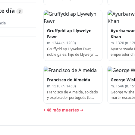
Barcelona (b. 972)
te día
3
cia
Gruffydd ap Llywelyn
Ayurbarwad
Fawr
Khan
m. 1244 (n. 1200)
m. 1320 (n. 12
Gruffydd ap Llywelyn Fawr,
Ayurbarwada 
noble galés, hijo de Llywelyn el
emperador chi
Grande (b. 1200)
Francisco de Almeida
George Wis
m. 1510 (n. 1450)
m. 1546 (n. 15
Francisco de Almeida, soldado
George Wishart
y explorador portugués (b.
mártir escocés
1450)
+ 48 más muertes →