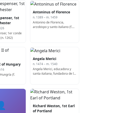
Antoninus of Florence
penser, 1st
n. 1389 – m. 1459
Antonino de Florencia,
chester
arzobispo y santo italiano (f.
326
1459)
nser, 1er conde
(n. 1262)
Angela Merici
II of Hungary
n. 1474 – m. 1540
Angela Merici, educadora y
516
santa italiana, fundadora de la
 Hungría (f.
Compañía de Santa Ursula (n.
1474)
👤
Richard Weston, 1st Earl
of Portland