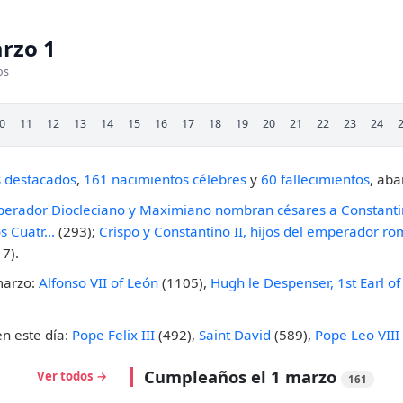
rzo 1
os
0
11
12
13
14
15
16
17
18
19
20
21
22
23
24
s destacados
,
161 nacimientos célebres
y
60 fallecimientos
, aba
perador Diocleciano y Maximiano nombran césares a Constantino
 Cuatr...
(293);
Crispo y Constantino II, hijos del emperador roma
7).
marzo:
Alfonso VII of León
(1105),
Hugh le Despenser, 1st Earl o
en este día:
Pope Felix III
(492),
Saint David
(589),
Pope Leo VIII
Cumpleaños el 1 marzo
Ver todos →
161