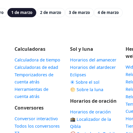
ro
1 de marzo
2 de marzo
3 de marzo
4 de marzo
Calculadoras
Sol y luna
He
we
Calculadora de tiempo
Horarios del amanecer
Wid
Calculadoras de edad
Horarios del atardecer
Rel
Temporizadores de
Eclipses
cuenta atrás
Rel
☀️ Sobre el sol
Herramientas de
Rel
🌕 Sobre la luna
cuenta atrás
Rel
Horarios de oración
Tem
Conversores
Cue
Horarios de oración
Conversor interactivo
Hor
🕋 Localizador de la
Todos los conversores
Ti
Qibla