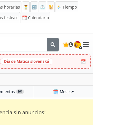
s horarias
⏳
🔡
⏲️
🕌
🌦️ Tiempo
s festivos
📆
Calendario
🇪🇸
📅
Día de Matica slovenská
🗓️
mientos
Meses
161
▼
encia sin anuncios!