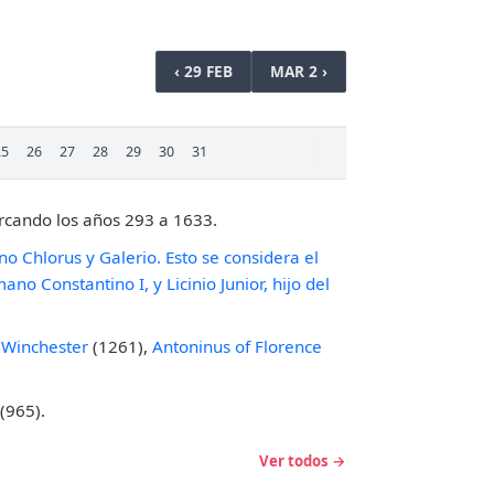
‹ 29 FEB
MAR 2 ›
25
26
27
28
29
30
31
rcando los años 293 a 1633.
 Chlorus y Galerio. Esto se considera el
no Constantino I, y Licinio Junior, hijo del
f Winchester
(1261),
Antoninus of Florence
(965).
Ver todos →