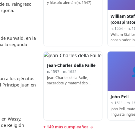
y filósofo alemán (n. 1547)
de su reingreso
orgoña.
William Sta
(conspirato
n. 1554 – m. 1
William Staffo
 de Kunvald, en la
conspirador in
ha la segunda
Jean-Charles della Faille
n. 1597 – m. 1652
Jean-Charles della Faille,
an a los ejércitos
sacerdote y matemático
l Príncipe Juan en
flamenco (n. 1597)
John Pell
n. 1611 – m. 1
John Pell, mat
lingüista inglé
 en Wassy,
 de Religión
+ 149 más cumpleaños →