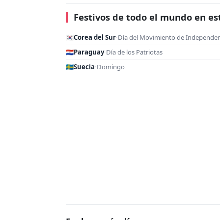
Festivos de todo el mundo en es
🇰🇷
Corea del Sur
·
Día del Movimiento de Independen
🇵🇾
Paraguay
·
Día de los Patriotas
🇸🇪
Suecia
·
Domingo