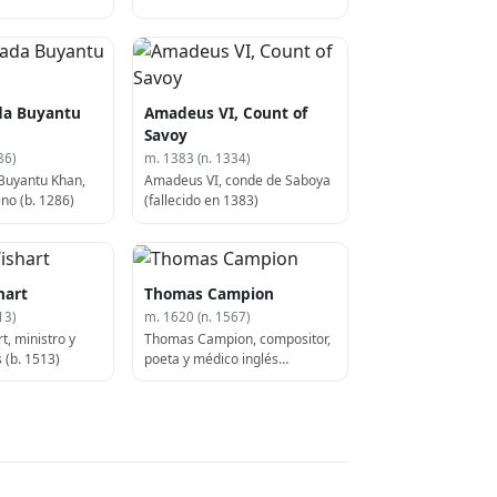
a Buyantu
Amadeus VI, Count of
Savoy
86)
m. 1383 (n. 1334)
Buyantu Khan,
Amadeus VI, conde de Saboya
no (b. 1286)
(fallecido en 1383)
hart
Thomas Campion
13)
m. 1620 (n. 1567)
, ministro y
Thomas Campion, compositor,
 (b. 1513)
poeta y médico inglés
(fallecido en 1620)