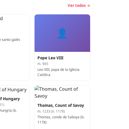
Ver todos →
👤
y santo galés
Pope Leo VIII
m. 965
Leo VIII, papa de la Iglesia
Católica
of Hungary
Thomas, Count of Savoy
01)
Hungría (b.
m. 1233 (n. 1178)
Thomas, conde de Saboya (b.
1178)