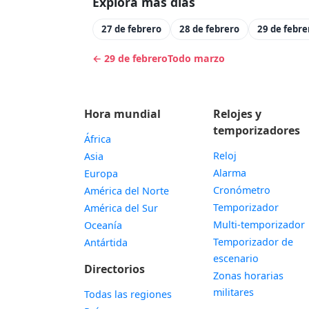
Explora más días
27 de febrero
28 de febrero
29 de febre
← 29 de febrero
Todo marzo
Hora mundial
Relojes y
temporizadores
África
Reloj
Asia
Alarma
Europa
Cronómetro
América del Norte
Temporizador
América del Sur
Multi-temporizador
Oceanía
Temporizador de
Antártida
escenario
Directorios
Zonas horarias
militares
Todas las regiones