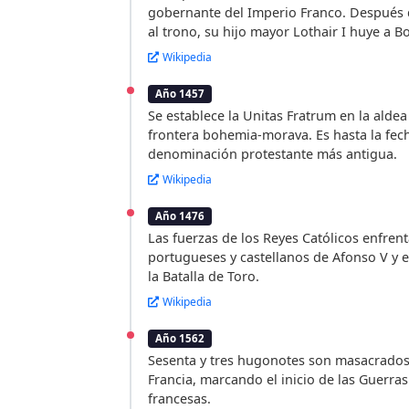
gobernante del Imperio Franco. Después 
al trono, su hijo mayor Lothair I huye a B
Wikipedia
Año 1457
Se establece la Unitas Fratrum en la aldea
frontera bohemia-morava. Es hasta la fec
denominación protestante más antigua.
Wikipedia
Año 1476
Las fuerzas de los Reyes Católicos enfrent
portugueses y castellanos de Afonso V y e
la Batalla de Toro.
Wikipedia
Año 1562
Sesenta y tres hugonotes son masacrados
Francia, marcando el inicio de las Guerras
francesas.