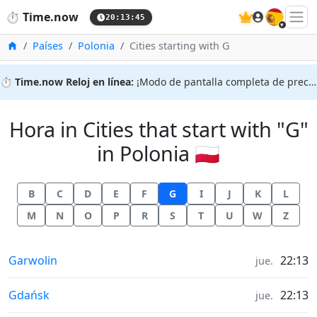
🇪🇸
⏱️
Time.now
20:13:45
Inicio
Países
Polonia
Cities starting with G
⏱️
Time.now Reloj en línea:
¡Modo de pantalla completa de precisión!
Hora in Cities that start with "G"
in Polonia 🇵🇱
B
C
D
E
F
G
I
J
K
L
M
N
O
P
R
S
T
U
W
Z
Hora en
Garwolin
22:13
jue.
Hora en
Gdańsk
22:13
jue.