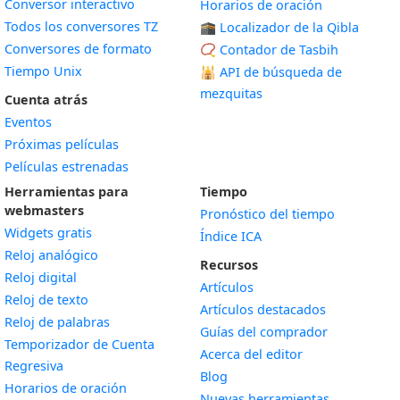
Conversor interactivo
Horarios de oración
Todos los conversores TZ
🕋 Localizador de la Qibla
Conversores de formato
📿 Contador de Tasbih
Tiempo Unix
🕌
API de búsqueda de
mezquitas
Cuenta atrás
Eventos
Próximas películas
Películas estrenadas
Herramientas para
Tiempo
webmasters
Pronóstico del tiempo
Widgets gratis
Índice ICA
Widget
Reloj analógico
Recursos
Widget
Reloj digital
Artículos
Widget
Reloj de texto
Artículos destacados
Widget
Reloj de palabras
Guías del comprador
Temporizador de Cuenta
Acerca del editor
Widget
Regresiva
Blog
Widget
Horarios de oración
Nuevas herramientas