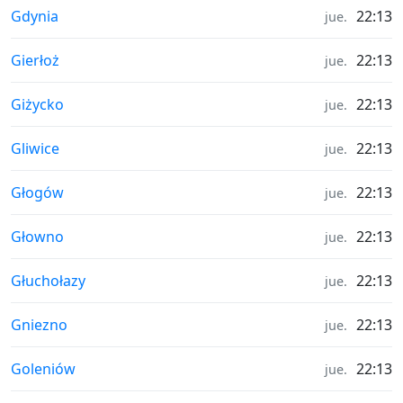
Hora en
Gdynia
22:13
jue.
Hora en
Gierłoż
22:13
jue.
Hora en
Giżycko
22:13
jue.
Hora en
Gliwice
22:13
jue.
Hora en
Głogów
22:13
jue.
Hora en
Głowno
22:13
jue.
Hora en
Głuchołazy
22:13
jue.
Hora en
Gniezno
22:13
jue.
Hora en
Goleniów
22:13
jue.