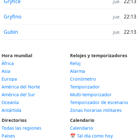
Hora en
Gryfice
22:13
jue.
Hora en
Gryfino
22:13
jue.
Hora en
Gubin
22:13
jue.
Hora mundial
Relojes y temporizadores
África
Reloj
Asia
Alarma
Europa
Cronómetro
América del Norte
Temporizador
América del Sur
Multi-temporizador
Oceanía
Temporizador de escenario
Antártida
Zonas horarias militares
Directorios
Calendario
Todas las regiones
Calendario
Países
📅
Tal día como hoy