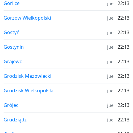
Hora en
Gorlice
22:13
jue.
Hora en
Gorzów Wielkopolski
22:13
jue.
Hora en
Gostyń
22:13
jue.
Hora en
Gostynin
22:13
jue.
Hora en
Grajewo
22:13
jue.
Hora en
Grodzisk Mazowiecki
22:13
jue.
Hora en
Grodzisk Wielkopolski
22:13
jue.
Hora en
Grójec
22:13
jue.
Hora en
Grudziądz
22:13
jue.