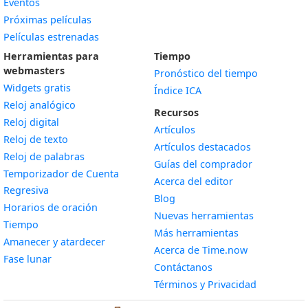
Eventos
Próximas películas
Películas estrenadas
Herramientas para
Tiempo
webmasters
Pronóstico del tiempo
Widgets gratis
Índice ICA
Widget
Reloj analógico
Recursos
Widget
Reloj digital
Artículos
Widget
Reloj de texto
Artículos destacados
Widget
Reloj de palabras
Guías del comprador
Temporizador de Cuenta
Acerca del editor
Widget
Regresiva
Blog
Widget
Horarios de oración
Nuevas herramientas
Widget
Tiempo
Más herramientas
Widget
Amanecer y atardecer
Acerca de Time.now
Widget
Fase lunar
Contáctanos
Términos y Privacidad