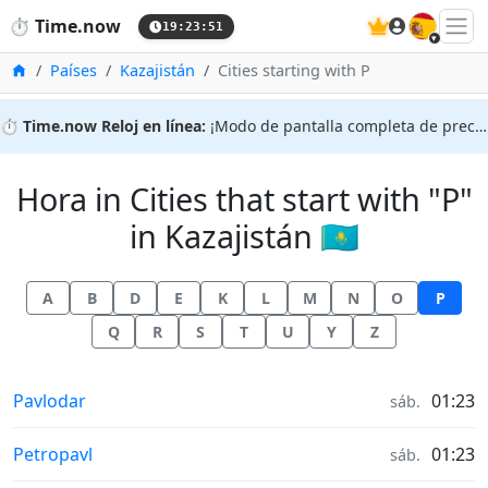
🇪🇸
⏱️
Time.now
19:23:51
Inicio
Países
Kazajistán
Cities starting with P
⏱️
Time.now Reloj en línea:
¡Modo de pantalla completa de precisión!
Hora in Cities that start with "P"
in Kazajistán 🇰🇿
A
B
D
E
K
L
M
N
O
P
Q
R
S
T
U
Y
Z
Hora en
Pavlodar
01:23
sáb.
Hora en
Petropavl
01:23
sáb.