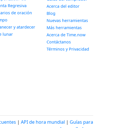
Widget
nta Regresiva
Acerca del editor
Widget
arios de oración
Blog
Widget
empo
Nuevas herramientas
Widget
necer y atardecer
Más herramientas
Widget
e lunar
Acerca de Time.now
Contáctanos
Términos y Privacidad
cuentes
|
API de hora mundial
|
Guías para