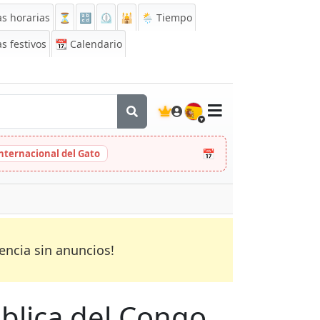
s horarias
⏳
🔡
⏲️
🕌
🌦️ Tiempo
s festivos
📆
Calendario
🇪🇸
📅
Internacional del Gato
encia sin anuncios!
pública del Congo