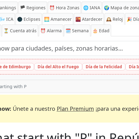
ankings
🏴 Regiones
⏰
Hora Zonas
🌐 IANA
🌍 Mapa de zona
🌬️
ICA
🌑 Eclipses
🌅
Amanecer
🌇
Atardecer
🕰️
Reloj
🎉
Día
⏳
Cuenta atrás
⏰
Alarma
🗓️ Semana
🎂 Edad
ge de Edimburgo
Día del Alto el Fuego
Día de la Felicidad
Día 
tarting with P
now:
Únete a nuestro
Plan Premium
¡para una experi
hat start with "P" in Re