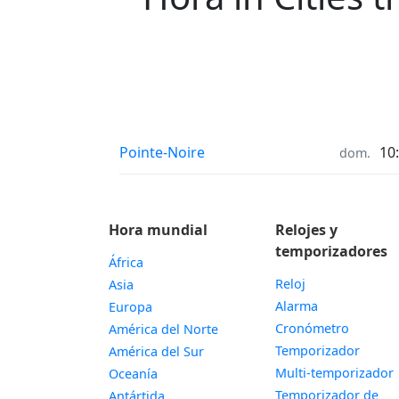
Hora en
Pointe-Noire
10
dom.
Hora mundial
Relojes y
temporizadores
África
Reloj
Asia
Alarma
Europa
Cronómetro
América del Norte
Temporizador
América del Sur
Multi-temporizador
Oceanía
Temporizador de
Antártida