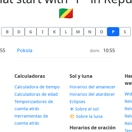
🇨🇬
B
D
G
I
K
L
M
N
O
P
S
Hora en
:55
Pokola
10:55
dom.
Calculadoras
Sol y luna
He
we
Calculadora de tiempo
Horarios del amanecer
Wid
Calculadoras de edad
Horarios del atardecer
Rel
Temporizadores de
Eclipses
cuenta atrás
Rel
☀️ Sobre el sol
Herramientas de
Rel
🌕 Sobre la luna
cuenta atrás
Rel
Horarios de oración
Tem