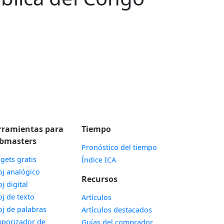
rramientas para
Tiempo
bmasters
Pronóstico del tiempo
gets gratis
Índice ICA
Widget
oj analógico
Recursos
Widget
oj digital
Widget
oj de texto
Artículos
Widget
oj de palabras
Artículos destacados
porizador de
Guías del comprador