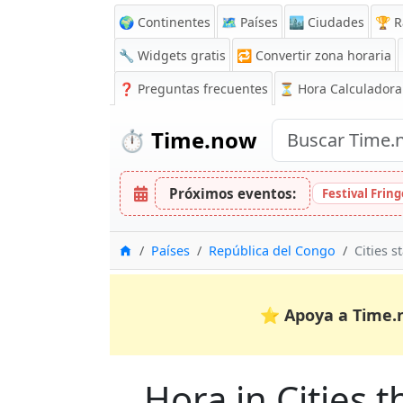
🌍 Continentes
🗺️ Países
🏙️ Ciudades
🏆 R
🔧 Widgets gratis
🔁
Convertir zona horaria
❓
Preguntas frecuentes
⏳ Hora Calculadora
⏱️
Time.now
Próximos eventos:
Festival Frin
Inicio
Países
República del Congo
Cities s
⭐
Apoya a Time.
Hora in Cities t