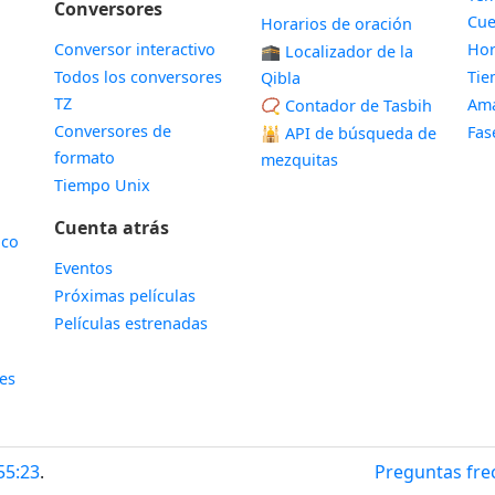
Conversores
Cue
Horarios de oración
Conversor interactivo
Hor
🕋 Localizador de la
Todos los conversores
Ti
Qibla
TZ
Ama
📿 Contador de Tasbih
Conversores de
Fas
🕌
API de búsqueda de
formato
mezquitas
Tiempo Unix
Cuenta atrás
ico
Eventos
Próximas películas
Películas estrenadas
les
55:24
.
Preguntas fre