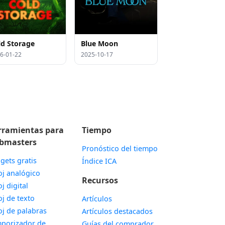
ld Storage
Blue Moon
6-01-22
2025-10-17
rramientas para
Tiempo
bmasters
Pronóstico del tiempo
gets gratis
Índice ICA
Widget
oj analógico
Recursos
Widget
oj digital
Widget
oj de texto
Artículos
Widget
oj de palabras
Artículos destacados
porizador de
Guías del comprador