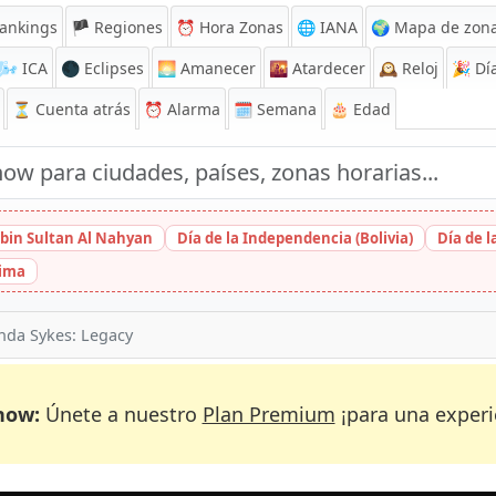
ankings
🏴 Regiones
⏰
Hora Zonas
🌐 IANA
🌍 Mapa de zona
🌬️
ICA
🌑 Eclipses
🌅
Amanecer
🌇
Atardecer
🕰️
Reloj
🎉
Día
⏳
Cuenta atrás
⏰
Alarma
🗓️ Semana
🎂 Edad
bin Sultan Al Nahyan
Día de la Independencia (Bolivia)
Día de 
hima
da Sykes: Legacy
now:
Únete a nuestro
Plan Premium
¡para una experi