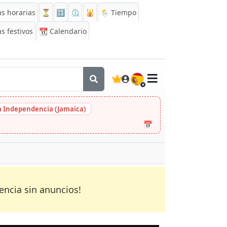
s horarias
⏳
🔡
⏲️
🕌
🌦️ Tiempo
s festivos
📆
Calendario
🇪🇸
la Independencia (Jamaica)
📅
encia sin anuncios!