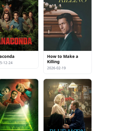
aconda
How to Make a
Killing
5-12-24
2026-02-19