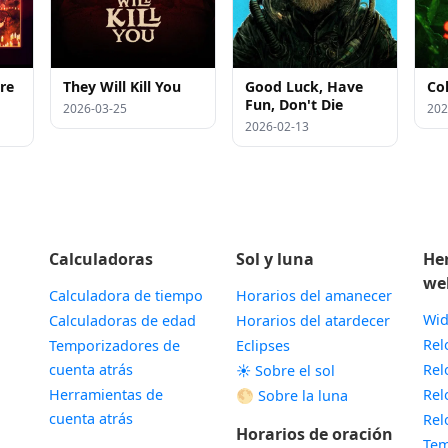
re
They Will Kill You
Good Luck, Have
Co
Fun, Don't Die
2026-03-25
202
2026-02-13
Calculadoras
Sol y luna
He
we
Calculadora de tiempo
Horarios del amanecer
Wid
Calculadoras de edad
Horarios del atardecer
Rel
Temporizadores de
Eclipses
cuenta atrás
Rel
☀️ Sobre el sol
Herramientas de
Rel
🌕 Sobre la luna
cuenta atrás
Rel
Horarios de oración
Tem