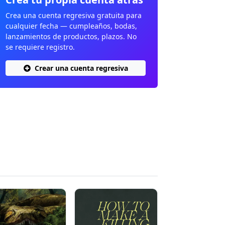
Crea una cuenta regresiva gratuita para
cualquier fecha — cumpleaños, bodas,
lanzamientos de productos, plazos. No
se requiere registro.
Crear una cuenta regresiva