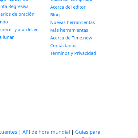
Widget
nta Regresiva
Acerca del editor
Widget
arios de oración
Blog
Widget
empo
Nuevas herramientas
Widget
necer y atardecer
Más herramientas
Widget
e lunar
Acerca de Time.now
Contáctanos
Términos y Privacidad
cuentes
|
API de hora mundial
|
Guías para