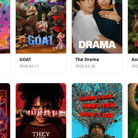
GOAT
The Drama
An
2026-02-11
2026-03-26
202