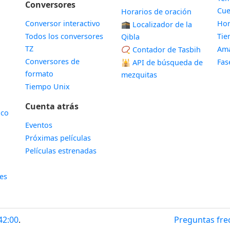
Conversores
Cue
Horarios de oración
Conversor interactivo
Hor
🕋 Localizador de la
Todos los conversores
Ti
Qibla
TZ
Ama
📿 Contador de Tasbih
Conversores de
Fas
🕌
API de búsqueda de
formato
mezquitas
Tiempo Unix
Cuenta atrás
ico
Eventos
Próximas películas
Películas estrenadas
les
42:01
.
Preguntas fre