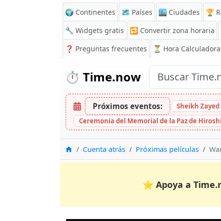
🌍 Continentes
🗺️ Países
🏙️ Ciudades
🏆 R
🔧 Widgets gratis
🔁
Convertir zona horaria
❓
Preguntas frecuentes
⏳ Hora Calculadora
⏱️
Time.now
Próximos eventos:
Sheikh Zayed 
Ceremonia del Memorial de la Paz de Hiros
Inicio
Cuenta atrás
Próximas películas
Wan
⭐
Apoya a Time.