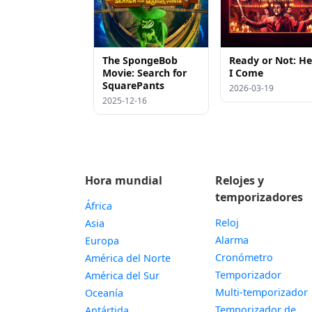
The SpongeBob
Ready or Not: He
Movie: Search for
I Come
SquarePants
2026-03-19
2025-12-16
Hora mundial
Relojes y
temporizadores
África
Reloj
Asia
Alarma
Europa
Cronómetro
América del Norte
Temporizador
América del Sur
Multi-temporizador
Oceanía
Temporizador de
Antártida