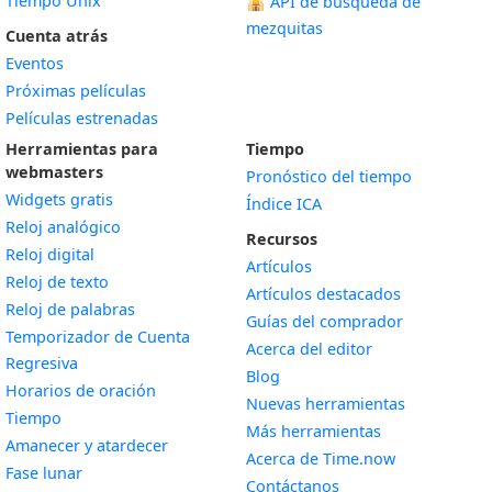
Tiempo Unix
🕌
API de búsqueda de
mezquitas
Cuenta atrás
Eventos
Próximas películas
Películas estrenadas
Herramientas para
Tiempo
webmasters
Pronóstico del tiempo
Widgets gratis
Índice ICA
Widget
Reloj analógico
Recursos
Widget
Reloj digital
Artículos
Widget
Reloj de texto
Artículos destacados
Widget
Reloj de palabras
Guías del comprador
Temporizador de Cuenta
Acerca del editor
Widget
Regresiva
Blog
Widget
Horarios de oración
Nuevas herramientas
Widget
Tiempo
Más herramientas
Widget
Amanecer y atardecer
Acerca de Time.now
Widget
Fase lunar
Contáctanos