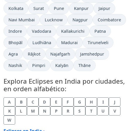
Kolkata
Surat
Pune
Kanpur
Jaipur
Navi Mumbai
Lucknow
Nagpur
Coimbatore
Indore
Vadodara
Kallakurichi
Patna
Bhopāl
Ludhiāna
Madurai
Tirunelveli
Agra
Rājkot
Najafgarh
Jamshedpur
Nashik
Pimpri
Kalyān
Thāne
Explora Eclipses en India por ciudades,
en orden alfabético:
A
B
C
D
E
F
G
H
I
J
K
L
M
N
P
R
S
T
U
V
W