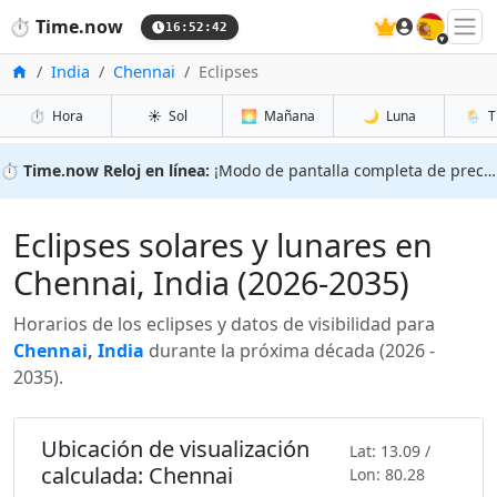
🇪🇸
⏱️
Time.now
16:52:43
Inicio
India
Chennai
Eclipses
⏱️
Hora
☀️
Sol
🌅
Mañana
🌙
Luna
🌦️
T
⏱️
Time.now Reloj en línea:
¡Modo de pantalla completa de precisión!
Eclipses solares y lunares en
Chennai, India (2026-2035)
Horarios de los eclipses y datos de visibilidad para
Chennai
,
India
durante la próxima década (2026 -
2035).
Ubicación de visualización
Lat: 13.09 /
calculada: Chennai
Lon: 80.28