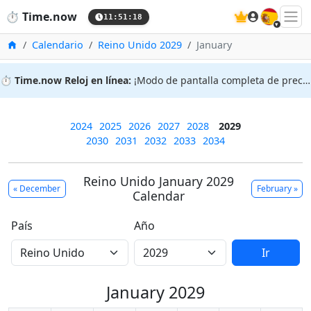
🇪🇸
⏱️
Time.now
11:51:18
Inicio
Calendario
Reino Unido 2029
January
⏱️
Time.now Reloj en línea:
¡Modo de pantalla completa de precisión!
2024
2025
2026
2027
2028
2029
2030
2031
2032
2033
2034
Reino Unido January 2029
« December
February »
Calendar
País
Año
Ir
January 2029