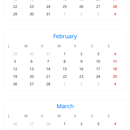
22
23
24
25
26
27
28
29
30
31
1
2
3
4
February
L
M
X
M
V
S
S
29
30
31
1
2
3
4
5
6
7
8
9
10
11
12
13
14
15
16
17
18
19
20
21
22
23
24
25
26
27
28
1
2
3
4
March
L
M
X
M
V
S
S
26
27
28
1
2
3
4