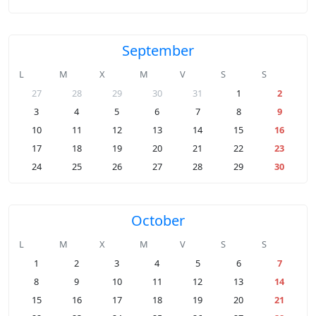
September
L
M
X
M
V
S
S
27
28
29
30
31
1
2
3
4
5
6
7
8
9
10
11
12
13
14
15
16
17
18
19
20
21
22
23
24
25
26
27
28
29
30
October
L
M
X
M
V
S
S
1
2
3
4
5
6
7
8
9
10
11
12
13
14
15
16
17
18
19
20
21