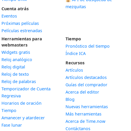
mezquitas
Cuenta atrás
Eventos
Próximas películas
Películas estrenadas
Herramientas para
Tiempo
webmasters
Pronóstico del tiempo
Widgets gratis
Índice ICA
Widget
Reloj analógico
Recursos
Widget
Reloj digital
Artículos
Widget
Reloj de texto
Artículos destacados
Widget
Reloj de palabras
Guías del comprador
Temporizador de Cuenta
Acerca del editor
Widget
Regresiva
Blog
Widget
Horarios de oración
Nuevas herramientas
Widget
Tiempo
Más herramientas
Widget
Amanecer y atardecer
Acerca de Time.now
Widget
Fase lunar
Contáctanos