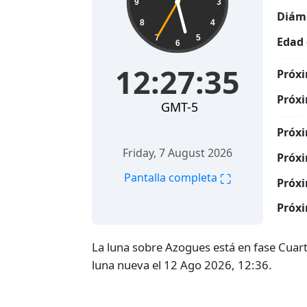
9
3
Diáme
8
4
7
5
Edad 
6
12:27:36
Próxi
Próxi
GMT-5
Próxi
Friday, 7 August 2026
Próxi
⛶
Pantalla completa
Próxi
Próxi
La luna sobre Azogues está en fase Cuar
luna nueva el 12 Ago 2026, 12:36.