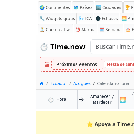
🌍 Continentes
🗺️ Países
🏙️ Ciudades
🏆 R
🔧 Widgets gratis
🌬️
ICA
🌑 Eclipses
🌅
Am
⏳
Cuenta atrás
⏰
Alarma
🗓️ Semana
🎂 
⏱️
Time.now
Próximos eventos:
Fiesta de San
Inicio
Ecuador
Azogues
Calendario lunar
Amanecer y
⏱️
☀️
🌅
en Azogues
Hora
en Azogues
atardecer
⭐
Apoya a Time.