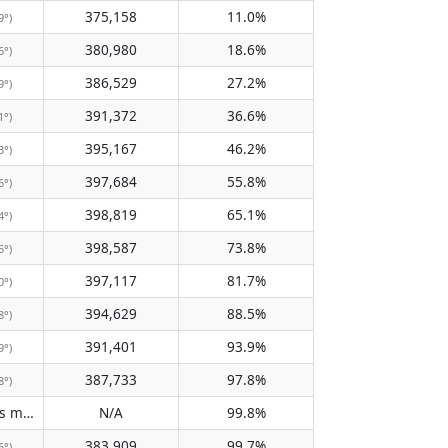
375,158
11.0%
9°)
380,980
18.6%
6°)
386,529
27.2%
9°)
391,372
36.6%
1°)
395,167
46.2%
3°)
397,684
55.8%
6°)
398,819
65.1%
4°)
398,587
73.8%
5°)
397,117
81.7%
0°)
394,629
88.5%
8°)
391,401
93.9%
9°)
387,733
97.8%
8°)
Does not pass meridian
N/A
99.8%
(N/A)
383,909
99.7%
6°)