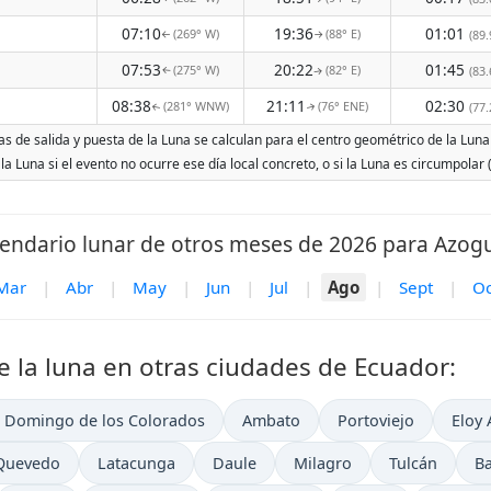
07:10
19:36
01:01
(269° W)
(88° E)
(89.
↑
↑
07:53
20:22
01:45
(275° W)
(82° E)
(83.
↑
↑
08:38
21:11
02:30
(281° WNW)
(76° ENE)
(77.
↑
↑
s de salida y puesta de la Luna se calculan para el centro geométrico de la Luna 
 la Luna si el evento no ocurre ese día local concreto, o si la Luna es circumpola
endario lunar de otros meses de 2026 para Azog
Mar
|
Abr
|
May
|
Jun
|
Jul
|
Ago
|
Sept
|
Oc
e la luna en otras ciudades de Ecuador:
 Domingo de los Colorados
Ambato
Portoviejo
Eloy 
Quevedo
Latacunga
Daule
Milagro
Tulcán
B