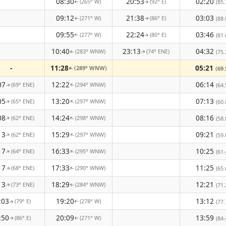
08:30
20:53
02:20
(265° W)
(92° E)
(85.
↑
↑
09:12
21:38
03:03
(271° W)
(86° E)
(88.
↑
↑
09:55
22:24
03:46
(277° W)
(80° E)
(81.
↑
↑
10:40
23:13
04:32
(283° WNW)
(74° ENE)
(75.
↑
↑
-
11:28
05:21
(289° WNW)
(69.
↑
07
12:22
06:14
(69° ENE)
(294° WNW)
(64.
↑
↑
05
13:20
07:13
(65° ENE)
(297° WNW)
(60.
↑
↑
08
14:24
08:16
(62° ENE)
(298° WNW)
↑
↑
(58.
13
15:29
09:21
(62° ENE)
(297° WNW)
↑
(59.
↑
17
16:33
10:25
(64° ENE)
(295° WNW)
(61.
↑
↑
17
17:33
11:25
(68° ENE)
(290° WNW)
(65.
↑
↑
13
18:29
12:21
(73° ENE)
(284° WNW)
(71.
↑
↑
:03
19:20
13:12
(79° E)
(278° W)
(77.
↑
↑
:50
20:09
13:59
(86° E)
(271° W)
(84.
↑
↑