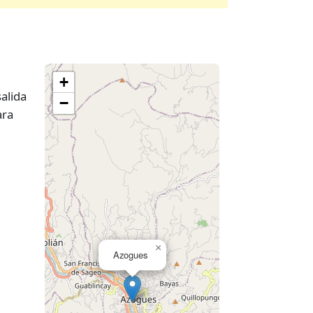
+
alida
−
ara
×
Azogues