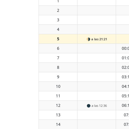
1
2
3
4
5
🌗
a las 21:21
6
00:
7
01:
8
02:
9
03:
10
04:
11
05:
12
06:
🌑
a las 12:36
13
07
14
07