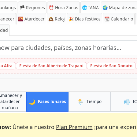
ankings
🏴 Regiones
⏰
Hora Zonas
🌐 IANA
🌍 Mapa de zona
anecer
🌇
Atardecer
🕰️
Reloj
🎉
Días festivos
📆
Calendario
Edad
ta Afra
Fiesta de San Alberto de Trapani
Fiesta de San Donato
Amanecer y
🌙
🌦️
💨
en Azogues
en Azogues
atardecer
Fases lunares
Tiempo
I
en Azogues
mañana
now:
Únete a nuestro
Plan Premium
¡para una experi