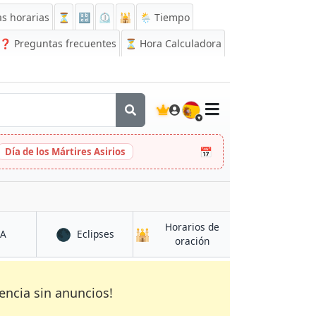
s horarias
⏳
🔡
⏲️
🕌
🌦️ Tiempo
❓
Preguntas frecuentes
⏳ Hora Calculadora
🇪🇸
📅
Día de los Mártires Asirios
Horarios de
🌑
🕌
en Azogues
en Azogues
CA
Eclipses
en Azogues
oración
encia sin anuncios!