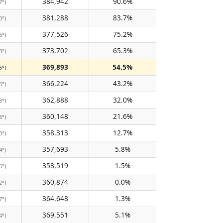
384,942
90.6%
7°)
381,288
83.7%
0°)
377,526
75.2%
6°)
373,702
65.3%
3°)
369,893
54.5%
5°)
366,224
43.2%
5°)
362,888
32.0%
8°)
360,148
21.6%
8°)
358,313
12.7%
0°)
357,693
5.8%
4°)
358,519
1.5%
6°)
360,874
0.0%
2°)
364,648
1.3%
7°)
369,551
5.1%
4°)