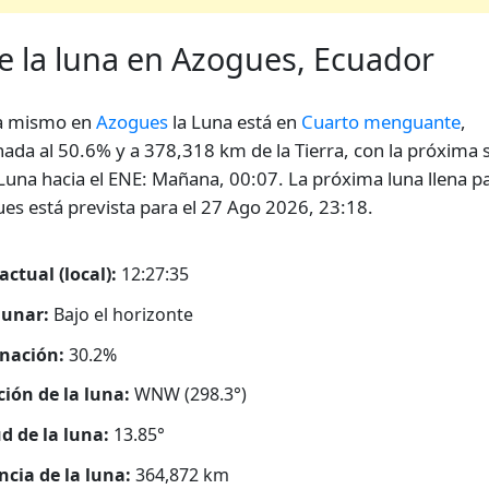
de la luna en Azogues, Ecuador
a mismo en
Azogues
la Luna está en
Cuarto menguante
,
nada al 50.6% y a 378,318 km de la Tierra, con la próxima s
 Luna hacia el ENE: Mañana, 00:07. La próxima luna llena p
es está prevista para el 27 Ago 2026, 23:18.
actual (local):
12:27:36
lunar:
Bajo el horizonte
nación:
30.2%
ción de la luna:
WNW (298.3°)
ud de la luna:
13.85°
ncia de la luna:
364,872
km