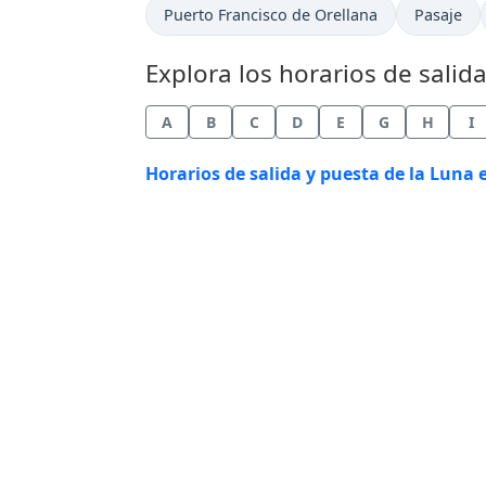
Puerto Francisco de Orellana
Pasaje
Explora los horarios de salid
A
B
C
D
E
G
H
I
Horarios de salida y puesta de la Luna 