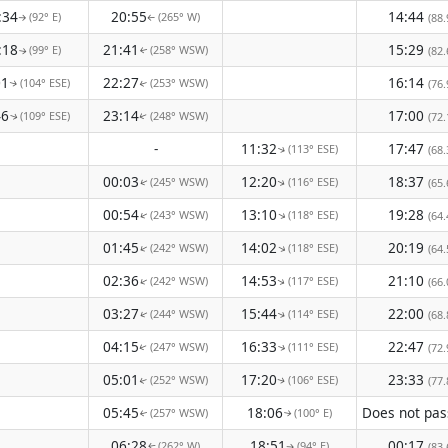
:34
20:55
14:44
(92° E)
(265° W)
(88.
↑
↑
:18
21:41
15:29
(99° E)
(258° WSW)
(82.
↑
↑
01
22:27
16:14
(104° ESE)
(253° WSW)
(76.
↑
↑
46
23:14
17:00
(109° ESE)
(248° WSW)
(72.
↑
↑
-
11:32
17:47
(113° ESE)
(68.
↑
00:03
12:20
18:37
(245° WSW)
(116° ESE)
(65.
↑
↑
00:54
13:10
19:28
(243° WSW)
(118° ESE)
↑
(64.
↑
01:45
14:02
20:19
(242° WSW)
(118° ESE)
↑
↑
(64.
02:36
14:53
21:10
(242° WSW)
(117° ESE)
↑
(66.
↑
03:27
15:44
22:00
(244° WSW)
(114° ESE)
(68.
↑
↑
04:15
16:33
22:47
(247° WSW)
(111° ESE)
(72.
↑
↑
05:01
17:20
23:33
(252° WSW)
(106° ESE)
(77.
↑
↑
05:45
18:06
(257° WSW)
(100° E)
↑
↑
06:28
18:51
00:17
(262° W)
(94° E)
(83.
↑
↑