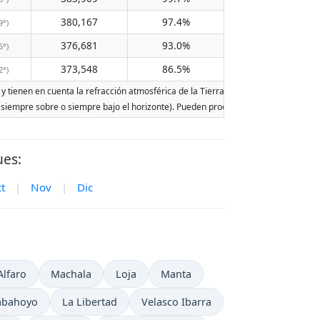
380,167
97.4%
9°)
376,681
93.0%
6°)
373,548
86.5%
2°)
y tienen en cuenta la refracción atmosférica de la Tierra. Las fechas se basan en 
r (siempre sobre o siempre bajo el horizonte). Pueden producirse dos salidas o dos
ues:
t
|
Nov
|
Dic
Alfaro
Machala
Loja
Manta
abahoyo
La Libertad
Velasco Ibarra