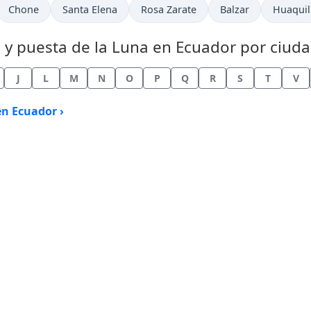
Chone
Santa Elena
Rosa Zarate
Balzar
Huaquil
a y puesta de la Luna en Ecuador por ciuda
J
L
M
N
O
P
Q
R
S
T
V
en Ecuador ›