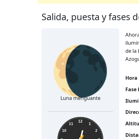
Salida, puesta y fases 
Ahor
🌘
ilumi
de la
Azogu
Hora 
Fase 
Luna menguante
Ilumi
Direc
12:27:36
12
Altit
11
1
10
2
Dista