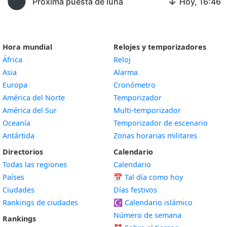
🌑
↓
Próxima puesta de luna
Hoy, 16:46
Hora mundial
Relojes y temporizadores
África
Reloj
Asia
Alarma
Europa
Cronómetro
América del Norte
Temporizador
América del Sur
Multi-temporizador
Oceanía
Temporizador de escenario
Antártida
Zonas horarias militares
Directorios
Calendario
Todas las regiones
Calendario
Países
📅
Tal día como hoy
Ciudades
Días festivos
Rankings de ciudades
☪️
Calendario islámico
Número de semana
Rankings