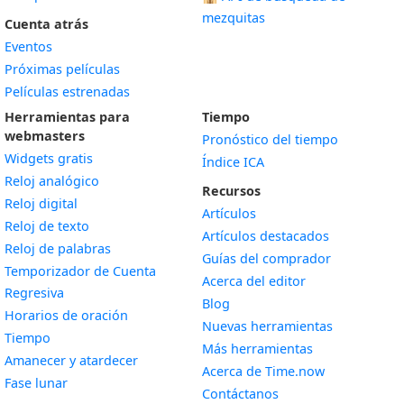
mezquitas
Cuenta atrás
Eventos
Próximas películas
Películas estrenadas
Herramientas para
Tiempo
webmasters
Pronóstico del tiempo
Widgets gratis
Índice ICA
Widget
Reloj analógico
Recursos
Widget
Reloj digital
Artículos
Widget
Reloj de texto
Artículos destacados
Widget
Reloj de palabras
Guías del comprador
Temporizador de Cuenta
Acerca del editor
Widget
Regresiva
Blog
Widget
Horarios de oración
Nuevas herramientas
Widget
Tiempo
Más herramientas
Widget
Amanecer y atardecer
Acerca de Time.now
Widget
Fase lunar
Contáctanos