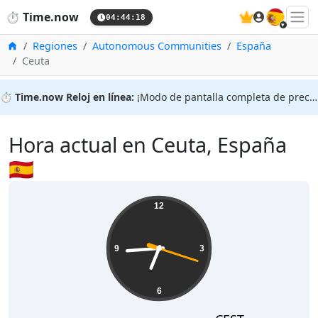
🇪🇸
⏱️
Time.now
04:44:18
Inicio
Regiones
Autonomous Communities
España
Ceuta
⏱️
Time.now Reloj en línea:
¡Modo de pantalla completa de precisión!
Hora actual en Ceuta, España
🇪🇸
12
9
3
6