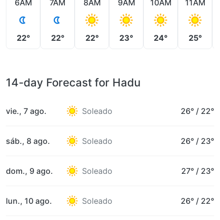
6AM
7AM
8AM
9AM
10AM
11AM
22°
22°
22°
23°
24°
25°
14-day Forecast for Hadu
vie., 7 ago.
Soleado
26°
/
22°
sáb., 8 ago.
Soleado
26°
/
23°
dom., 9 ago.
Soleado
27°
/
23°
lun., 10 ago.
Soleado
26°
/
22°