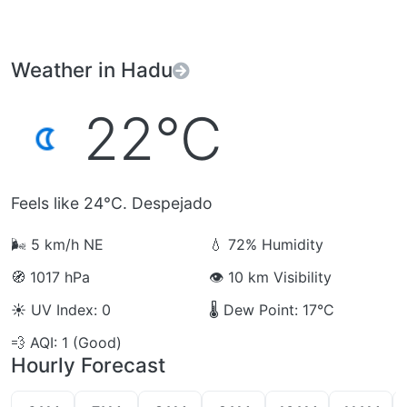
Weather in Hadu
22°C
Feels like 24°C. Despejado
🌬️
5 km/h NE
💧
72% Humidity
🧭
1017 hPa
👁️
10 km Visibility
☀️
UV Index: 0
🌡️
Dew Point: 17°C
💨
AQI: 1 (Good)
Hourly Forecast