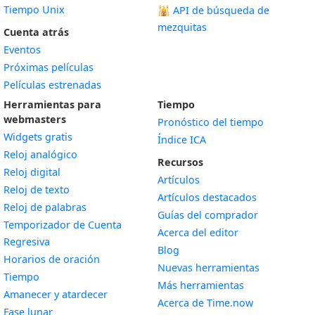
Tiempo Unix
🕌
API de búsqueda de
mezquitas
Cuenta atrás
Eventos
Próximas películas
Películas estrenadas
Herramientas para
Tiempo
webmasters
Pronóstico del tiempo
Widgets gratis
Índice ICA
Widget
Reloj analógico
Recursos
Widget
Reloj digital
Artículos
Widget
Reloj de texto
Artículos destacados
Widget
Reloj de palabras
Guías del comprador
Temporizador de Cuenta
Acerca del editor
Widget
Regresiva
Blog
Widget
Horarios de oración
Nuevas herramientas
Widget
Tiempo
Más herramientas
Widget
Amanecer y atardecer
Acerca de Time.now
Widget
Fase lunar