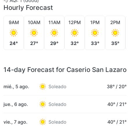
💨
AQI: 1 (Good)
Hourly Forecast
9AM
10AM
11AM
12PM
1PM
2PM
24°
27°
29°
32°
33°
35°
14-day Forecast for Caserio San Lazaro
mié., 5 ago.
Soleado
38°
/
20°
jue., 6 ago.
Soleado
40°
/
21°
vie., 7 ago.
Soleado
40°
/
21°