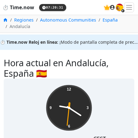
🇪🇸
⏱️
Time.now
07:20:31
Inicio
Regiones
Autonomous Communities
España
Andalucía
⏱️
Time.now Reloj en línea:
¡Modo de pantalla completa de precisión!
Hora actual en Andalucía,
España 🇪🇸
12
9
3
6