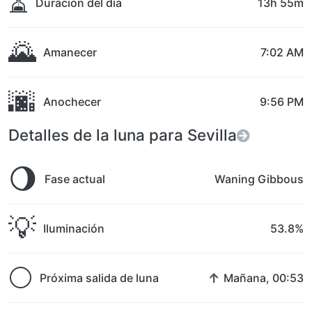
⏳
Duración del día
13h 55m
🌄
Amanecer
7:02 AM
🌆
Anochecer
9:56 PM
Detalles de la luna para Sevilla
🌖
Fase actual
Waning Gibbous
💡
Iluminación
53.8%
🌕
↑
Próxima salida de luna
Mañana, 00:53