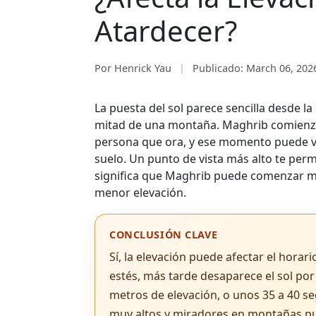
Atardecer?
Por Henrick Yau
|
Publicado:
March 06, 202
La puesta del sol parece sencilla desde la
mitad de una montaña. Maghrib comienza 
persona que ora, y ese momento puede var
suelo. Un punto de vista más alto te perm
significa que Maghrib puede comenzar má
menor elevación.
CONCLUSIÓN CLAVE
Sí, la elevación puede afectar el horar
estés, más tarde desaparece el sol po
metros de elevación, o unos 35 a 40 se
muy altos y miradores en montañas pu