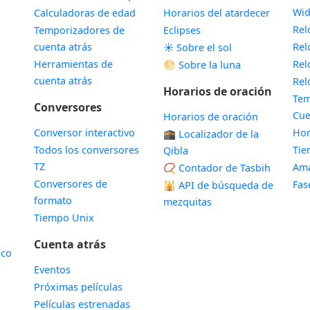
Wid
Calculadoras de edad
Horarios del atardecer
Rel
Temporizadores de
Eclipses
cuenta atrás
Rel
☀️ Sobre el sol
Herramientas de
Rel
🌕 Sobre la luna
cuenta atrás
Rel
Horarios de oración
Tem
Conversores
Cue
Horarios de oración
Conversor interactivo
Hor
🕋 Localizador de la
Todos los conversores
Ti
Qibla
TZ
Ama
📿 Contador de Tasbih
Conversores de
Fas
🕌
API de búsqueda de
formato
mezquitas
Tiempo Unix
Cuenta atrás
ico
Eventos
Próximas películas
Películas estrenadas