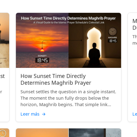
M
D
Th
mo
st
How Sunset Time Directly
Determines Maghrib Prayer
er
Sunset settles the question in a single instant.
The moment the sun fully drops below the
horizon, Maghrib begins. That simple link
between what yo...
Leer más
→
L