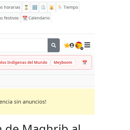
s horarias
⏳
🔡
⏲️
🕌
🌦️ Tiempo
s festivos
📆
Calendario
🇪🇸
📅
eblos Indígenas del Mundo
Meyboom
encia sin anuncios!
n de Maghrib al