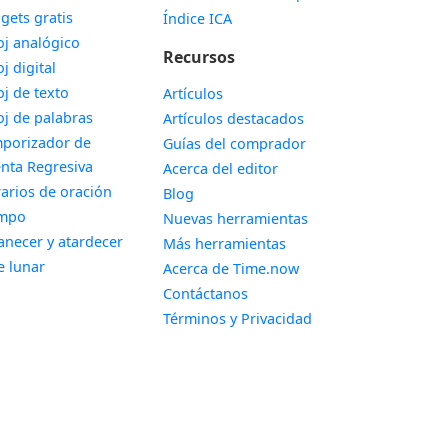
gets gratis
Índice ICA
Widget
oj analógico
Recursos
Widget
oj digital
Widget
oj de texto
Artículos
Widget
oj de palabras
Artículos destacados
porizador de
Guías del comprador
Widget
nta Regresiva
Acerca del editor
Widget
arios de oración
Blog
Widget
empo
Nuevas herramientas
Widget
necer y atardecer
Más herramientas
Widget
e lunar
Acerca de Time.now
Contáctanos
Términos y Privacidad