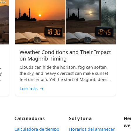
Weather Conditions and Their Impact
on Maghrib Timing
.
Clouds can hide the horizon, fog can soften
y
the sky, and heavy overcast can make sunset
feel uncertain. Yet the start of Maghrib does
not bend to m...
Leer más
→
Calculadoras
Sol y luna
He
we
Calculadora de tiempo
Horarios del amanecer