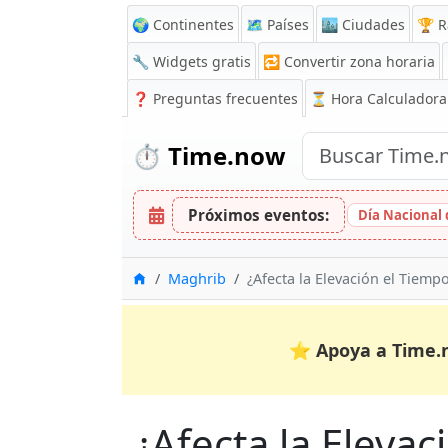
🌍 Continentes
🗺️ Países
🏙️ Ciudades
🏆 R
🔧 Widgets gratis
🔁
Convertir zona horaria
❓
Preguntas frecuentes
⏳ Hora Calculadora
⏱️
Time.now
Próximos eventos:
Día Nacional 
Inicio
Maghrib
¿Afecta la Elevación el Tiemp
⭐
Apoya a Time.
¿Afecta la Eleva