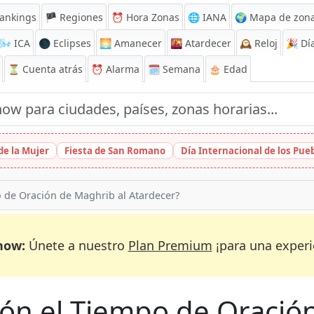
ankings
🏴 Regiones
⏰
Hora Zonas
🌐 IANA
🌍 Mapa de zona
🌬️
ICA
🌑 Eclipses
🌅
Amanecer
🌇
Atardecer
🕰️
Reloj
🎉
Día
⏳
Cuenta atrás
⏰
Alarma
🗓️ Semana
🎂 Edad
de la Mujer
Fiesta de San Romano
Día Internacional de los Pu
o de Oración de Maghrib al Atardecer?
now:
Únete a nuestro
Plan Premium
¡para una experi
ción el Tiempo de Oració