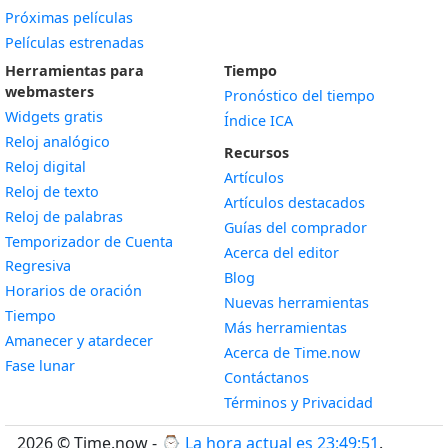
Próximas películas
Películas estrenadas
Herramientas para
Tiempo
webmasters
Pronóstico del tiempo
Widgets gratis
Índice ICA
Widget
Reloj analógico
Recursos
Widget
Reloj digital
Artículos
Widget
Reloj de texto
Artículos destacados
Widget
Reloj de palabras
Guías del comprador
Temporizador de Cuenta
Acerca del editor
Widget
Regresiva
Blog
Widget
Horarios de oración
Nuevas herramientas
Widget
Tiempo
Más herramientas
Widget
Amanecer y atardecer
Acerca de Time.now
Widget
Fase lunar
Contáctanos
Términos y Privacidad
2026 © Time.now - ⌚
La hora actual es 23:49:52
.