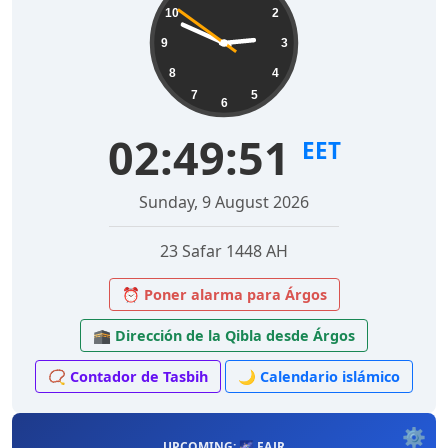
10
2
9
3
8
4
7
5
6
02:49:52
EET
Sunday, 9 August 2026
23 Safar 1448 AH
⏰ Poner alarma para Árgos
🕋 Dirección de la Qibla desde Árgos
📿 Contador de Tasbih
🌙 Calendario islámico
⚙️
UPCOMING: 🌌 FAJR