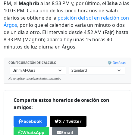
PM, el
Maghrib
a las 8:33 PM y, por último, el
Isha
a las
10:03 PM. Cada uno de los cinco horarios de Salah
diarios se obtiene de la
posición del sol en relación con
Árgos
, por lo que el calendario varía un minuto o dos
de un día a otro. El intervalo desde 4:52 AM (Fajr) hasta
8:33 PM (Maghrib) abarca hoy unas 15 horas 40
minutos de luz diurna en Árgos.
⚙️ Desfases
CONFIGURACIÓN DE CÁLCULO
No se aplican desplazamientos manuales
Leaflet
Comparte estos horarios de oración con
amigos:
Facebook
X / Twitter
WhatsApp
Email