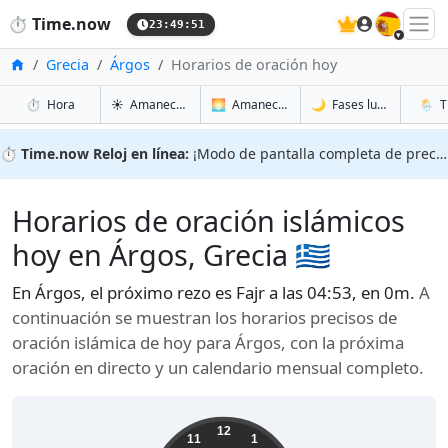
🇪🇸
⏱️
Time.now
23:49:52
Inicio
Grecia
Árgos
Horarios de oración hoy
en Árgos
en Árgos
en Árg
en Árg
⏱️
Hora
☀️
Amanecer y atardecer
🌅
Amanecer y atardecer mañana
🌙
Fases lunares
🌦️
T
⏱️
Time.now Reloj en línea:
¡Modo de pantalla completa de precisión!
Horarios de oración islámicos
hoy en Árgos, Grecia 🇬🇷
En Árgos, el próximo rezo es Fajr a las 04:53, en 0m.
A
continuación se muestran los horarios precisos de
oración islámica de hoy para Árgos, con la próxima
oración en directo y un calendario mensual completo.
12
11
1