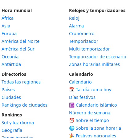
Hora mundial
Relojes y temporizadores
África
Reloj
Asia
Alarma
Europa
Cronómetro
América del Norte
Temporizador
América del Sur
Multi-temporizador
Oceanía
Temporizador de escenario
Antártida
Zonas horarias militares
Directorios
Calendario
Todas las regiones
Calendario
Países
📅
Tal día como hoy
Ciudades
Días festivos
Rankings de ciudades
☪️
Calendario islámico
Número de semana
Rankings
⏰ Sobre el tiempo
Sol y luz diurna
🌐 Sobre la zona horaria
Geografía
🎉 Festivos nacionales
Zonas horarias