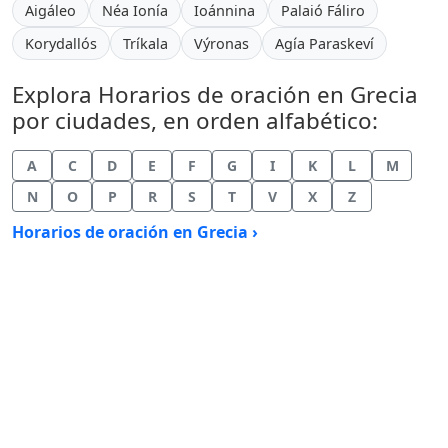
Aigáleo
Néa Ionía
Ioánnina
Palaió Fáliro
Korydallós
Tríkala
Výronas
Agía Paraskeví
Explora Horarios de oración en Grecia
por ciudades, en orden alfabético:
A
C
D
E
F
G
I
K
L
M
N
O
P
R
S
T
V
X
Z
Horarios de oración en Grecia ›