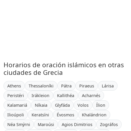
Horarios de oración islámicos en otras
ciudades de Grecia
Athens
Thessaloníki
Pátra
Piraeus
Lárisa
Peristéri
Irákleion
Kallithéa
Acharnés
Kalamariá
Níkaia
Glyfáda
Volos
Ílion
Ilioúpoli
Keratsíni
Évosmos
Khalándrion
Néa Smýrni
Maroúsi
Agios Dimitrios
Zográfos