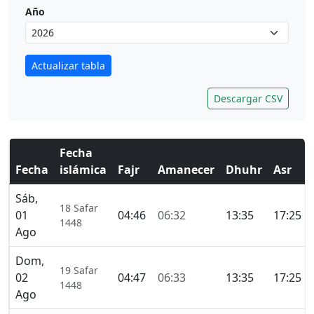
Año
Actualizar tabla
Descargar CSV
Fecha
Fecha
islámica
Fajr
Amanecer
Dhuhr
Asr
Sáb,
18 Safar
01
04:46
06:32
13:35
17:25
1448
Ago
Dom,
19 Safar
02
04:47
06:33
13:35
17:25
1448
Ago