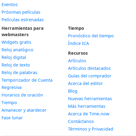
Eventos
Próximas películas
Películas estrenadas
Herramientas para
Tiempo
webmasters
Pronóstico del tiempo
Widgets gratis
Índice ICA
Widget
Reloj analógico
Recursos
Widget
Reloj digital
Artículos
Widget
Reloj de texto
Artículos destacados
Widget
Reloj de palabras
Guías del comprador
Temporizador de Cuenta
Acerca del editor
Widget
Regresiva
Blog
Widget
Horarios de oración
Nuevas herramientas
Widget
Tiempo
Más herramientas
Widget
Amanecer y atardecer
Acerca de Time.now
Widget
Fase lunar
Contáctanos
Términos y Privacidad