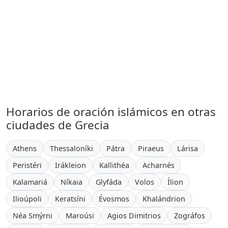
Horarios de oración islámicos en otras
ciudades de Grecia
Athens
Thessaloníki
Pátra
Piraeus
Lárisa
Peristéri
Irákleion
Kallithéa
Acharnés
Kalamariá
Níkaia
Glyfáda
Volos
Ílion
Ilioúpoli
Keratsíni
Évosmos
Khalándrion
Néa Smýrni
Maroúsi
Agios Dimitrios
Zográfos