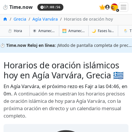
🇪🇸
⏱️
Time.now
17:08:57
Inicio
Grecia
Agía Varvára
Horarios de oración hoy
en Agía Varvára
en Agía Varvára
en Agía
en Agí
⏱️
Hora
☀️
Amanecer y atardecer
🌅
Amanecer y atardecer mañana
🌙
Fases lunares
🌦️
T
⏱️
Time.now Reloj en línea:
¡Modo de pantalla completa de precisión!
Horarios de oración islámicos
hoy en Agía Varvára, Grecia 🇬🇷
En Agía Varvára, el próximo rezo es Fajr a las 04:46, en
0m.
A continuación se muestran los horarios precisos
de oración islámica de hoy para Agía Varvára, con la
próxima oración en directo y un calendario mensual
completo.