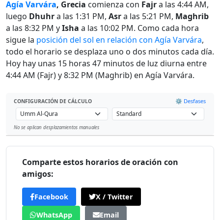
Agía Varvára
, Grecia
comienza con
Fajr
a las 4:44 AM,
luego
Dhuhr
a las 1:31 PM,
Asr
a las 5:21 PM,
Maghrib
a las 8:32 PM y
Isha
a las 10:02 PM. Como cada hora
sigue la
posición del sol en relación con Agía Varvára
,
todo el horario se desplaza uno o dos minutos cada día.
Hoy hay unas 15 horas 47 minutos de luz diurna entre
4:44 AM (Fajr) y 8:32 PM (Maghrib) en Agía Varvára.
⚙️ Desfases
CONFIGURACIÓN DE CÁLCULO
No se aplican desplazamientos manuales
Leaflet
Comparte estos horarios de oración con
amigos:
Facebook
X / Twitter
WhatsApp
Email