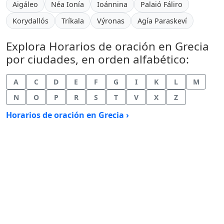
Aigáleo
Néa Ionía
Ioánnina
Palaió Fáliro
Korydallós
Tríkala
Výronas
Agía Paraskeví
Explora Horarios de oración en Grecia
por ciudades, en orden alfabético:
A
C
D
E
F
G
I
K
L
M
N
O
P
R
S
T
V
X
Z
Horarios de oración en Grecia ›