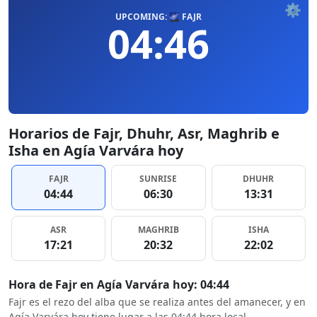
⚙️
UPCOMING: 🌌 FAJR
04:46
Horarios de Fajr, Dhuhr, Asr, Maghrib e
Isha en Agía Varvára hoy
FAJR
SUNRISE
DHUHR
04:44
06:30
13:31
ASR
MAGHRIB
ISHA
17:21
20:32
22:02
Hora de Fajr en Agía Varvára hoy: 04:44
Fajr es el rezo del alba que se realiza antes del amanecer, y en
Agía Varvára hoy tiene lugar a las 04:44 hora local.