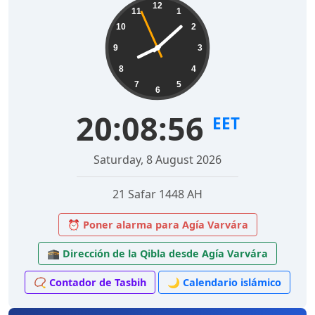
12
11
1
10
2
9
3
8
4
7
5
6
20:08:57
EET
Saturday, 8 August 2026
21 Safar 1448 AH
⏰ Poner alarma para Agía Varvára
🕋 Dirección de la Qibla desde Agía Varvára
📿 Contador de Tasbih
🌙 Calendario islámico