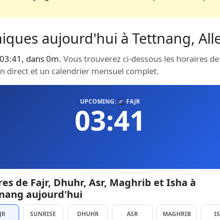
miques aujourd'hui à Tettnang, All
à 03:41, dans 0m.
Vous trouverez ci-dessous les horaires de 
en direct et un calendrier mensuel complet.
UPCOMING: 🌌 FAJR
03:41
es de Fajr, Dhuhr, Asr, Maghrib et Isha à
nang aujourd'hui
JR
SUNRISE
DHUHR
ASR
MAGHRIB
I