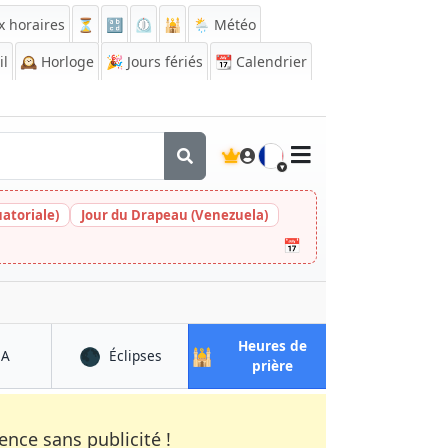
x horaires
⏳
🔡
⏲️
🕌
🌦️ Météo
il
🕰️
Horloge
🎉
Jours fériés
📆
Calendrier
🇫🇷
atoriale)
Jour du Drapeau (Venezuela)
📅
Heures de
🌑
🕌
à Tettnang
à Tettnang
QA
Éclipses
à Tettnang
prière
nce sans publicité !