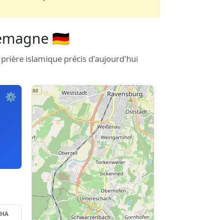
emagne 🇩🇪
prière islamique précis d'aujourd'hui
⚙️
SHA