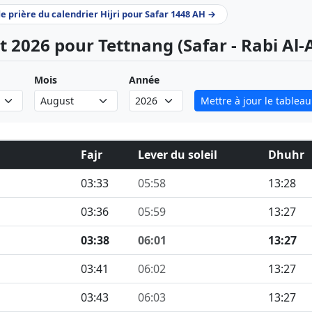
de prière du calendrier Hijri pour Safar 1448 AH →
t 2026 pour Tettnang (Safar - Rabi Al
Mois
Année
Mettre à jour le tableau
Fajr
Lever du soleil
Dhuhr
03:33
05:58
13:28
03:36
05:59
13:27
03:38
06:01
13:27
03:41
06:02
13:27
03:43
06:03
13:27