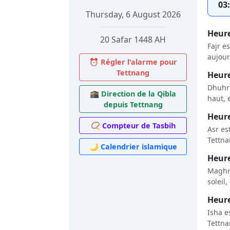
03
Thursday, 6 August 2026
Heure
20 Safar 1448 AH
Fajr e
aujour
⏰ Régler l'alarme pour
Tettnang
Heure
Dhuhr 
🕋 Direction de la Qibla
haut, 
depuis Tettnang
Heure
📿 Compteur de Tasbih
Asr es
Tettna
🌙 Calendrier islamique
Heure
Maghri
soleil
Heure
Isha e
Tettna