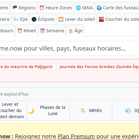
ents
🏴 Régions
⏰
Heure Zones
🌐 IANA
🌍 Carte des fuseau
raire
🌬️
IQA
🌑 Éclipses
🌅
Lever du soleil
🌇
Coucher du sole
ebours
⏰
Réveil
🗓️ Semaine
🎂 Âge
e du meurtre de Pidjiguiti
Journée des Forces Armées (Guinée Équ
re aujourd'hui
Lever et
Phases de la
🌙
🌦️
💨
à Tettnang
coucher du
Météo
I
à Tettnang
Lune
à Tettnang
oleil demain
now :
Rejoignez notre
Plan Premium
pour une expérie