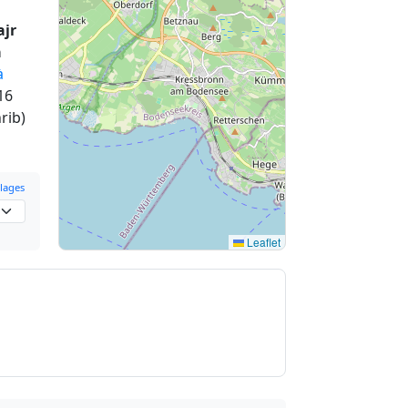
ajr
a
à
16
rib)
lages
Leaflet