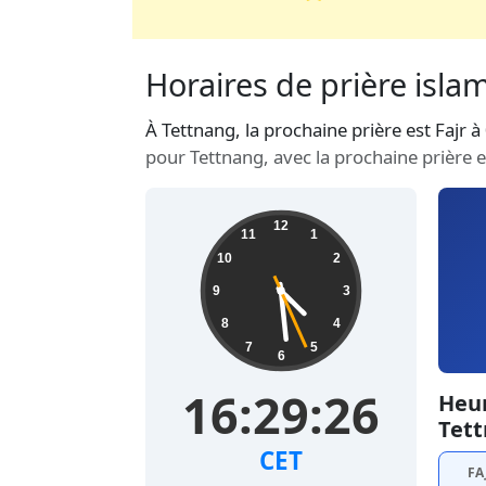
Horaires de prière isla
À Tettnang, la prochaine prière est Fajr 
pour Tettnang, avec la prochaine prière 
12
11
1
10
2
9
3
8
4
7
5
6
16:29:27
Heur
Tett
CET
FA