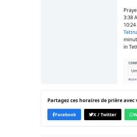
Praye
3:38 
10:24
Tettn
minut
in Te
CONF
Aucun
Partagez ces horaires de prière avec 
Facebook
X / Twitter
W