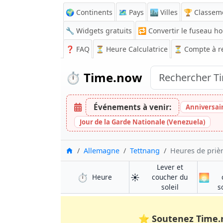
🌍 Continents
🗺️ Pays
🏙️ Villes
🏆 Classem
🔧 Widgets gratuits
🔁
Convertir le fuseau ho
❓
FAQ
⏳ Heure Calculatrice
⏳
Compte à r
⏱️
Time.now
Événements à venir:
Anniversair
Jour de la Garde Nationale (Venezuela)
Accueil
Allemagne
Tettnang
Heures de priè
Lever et
⏱️
☀️
🌅
à Tettnang
Heure
coucher du
à Tettnang
soleil
s
⭐
Soutenez Time.