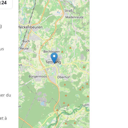
:24
ng
lus
her du
et à