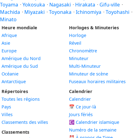
Toyama
·
Yokosuka
·
Nagasaki
·
Hirakata
·
Gifu-ville
·
Machida
·
Miyazaki
·
Toyonaka
·
Ichinomiya
·
Toyohashi
·
Minato
Heure mondiale
Horloges & Minuteries
Afrique
Horloge
Asie
Réveil
Europe
Chronomètre
Amérique du Nord
Minuteur
Amérique du Sud
Multi-Minuteur
Océanie
Minuteur de scène
Antarctique
Fuseaux horaires militaires
Répertoires
Calendrier
Toutes les régions
Calendrier
Pays
📅
Ce jour-là
Villes
Jours fériés
Classements des villes
☪️
Calendrier islamique
Numéro de la semaine
Classements
⏰ À propos de Time