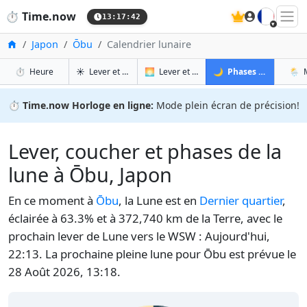
🇫🇷
⏱️
Time.now
13:17:43
Accueil
Japon
Ōbu
Calendrier lunaire
à Ōbu
à Ōbu
à Ōb
à
⏱️
Heure
☀️
Lever et coucher du soleil
🌅
Lever et coucher du soleil demain
🌙
Phases de la Lune
🌦️
⏱️
Time.now Horloge en ligne:
Mode plein écran de précision!
Lever, coucher et phases de la
lune à Ōbu, Japon
En ce moment à
Ōbu
, la Lune est en
Dernier quartier
,
éclairée à 63.3% et à 372,740 km de la Terre, avec le
prochain lever de Lune vers le WSW : Aujourd'hui,
22:13. La prochaine pleine lune pour Ōbu est prévue le
28 Août 2026, 13:18.