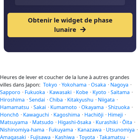
Obtenir le widget de phase
lunaire
Heures de lever et coucher de la lune à autres grandes
villes dans Japon:
Tokyo
·
Yokohama
·
Osaka
·
Nagoya
·
Sapporo
·
Fukuoka
·
Kawasaki
·
Kobe
·
Kyoto
·
Saitama
·
Hiroshima
·
Sendai
·
Chiba
·
Kitakyushu
·
Niigata
·
Hamamatsu
·
Sakai
·
Kumamoto
·
Okayama
·
Shizuoka
·
Honchō
·
Kawaguchi
·
Kagoshima
·
Hachiōji
·
Himeji
·
Matsuyama
·
Matsudo
·
Higashi-ōsaka
·
Kurashiki
·
Ōita
·
Nishinomiya-hama
·
Fukuyama
·
Kanazawa
·
Utsunomiya
·
Amagasaki
·
Fujisawa
·
Kashiwa
·
Toyota
·
Takamatsu
·