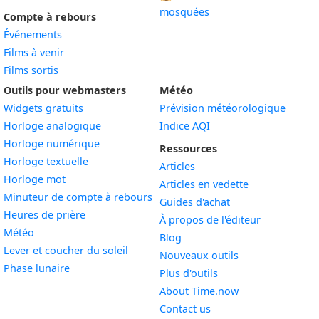
mosquées
Compte à rebours
Événements
Films à venir
Films sortis
Outils pour webmasters
Météo
Widgets gratuits
Prévision météorologique
Widget
Horloge analogique
Indice AQI
Widget
Horloge numérique
Ressources
Widget
Horloge textuelle
Articles
Widget
Horloge mot
Articles en vedette
Widget
Minuteur de compte à rebours
Guides d'achat
Widget
Heures de prière
À propos de l'éditeur
Widget
Météo
Blog
Widget
Lever et coucher du soleil
Nouveaux outils
Widget
Phase lunaire
Plus d'outils
About Time.now
Contact us