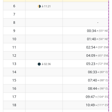
6
🌗
à 11:21
7
8
-
9
00:34
(55° NE)
↑
10
01:40
(56° NE)
↑
11
02:54
(59° ENE)
↑
12
04:09
(65° ENE)
↑
13
05:23
(72° ENE)
🌑
à 02:36
↑
14
06:33
(80° E)
↑
15
07:40
(88° E)
↑
16
08:44
(96° E)
↑
17
09:47
(104° ESE)
↑
18
10:49
(111° ESE)
↑