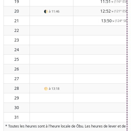
19
11:51
(116° ESE)
↑
20
12:52
(121° ESE)
↑
🌓
à 11:46
21
13:50
(124° SE)
↑
22
23
24
25
26
27
28
🌕
à 13:18
29
30
31
* Toutes les heures sont à l'heure locale de Ōbu. Les heures de lever et de co