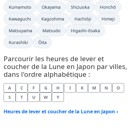
Kumamoto
Okayama
Shizuoka
Honchō
Kawaguchi
Kagoshima
Hachiōji
Himeji
Matsuyama
Matsudo
Higashi-ōsaka
Kurashiki
Ōita
Parcourir les heures de lever et
coucher de la Lune en Japon par villes,
dans l'ordre alphabétique :
A
C
F
G
H
I
K
M
N
O
S
T
U
W
Y
Heures de lever et coucher de la Lune en Japon ›