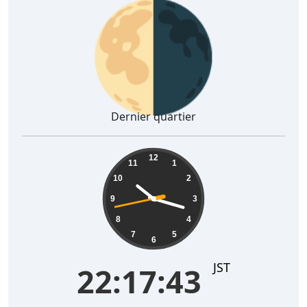
🌗
Dernier quartier
22:17:44
12
11
1
10
2
9
3
8
4
7
5
6
JST
22:17:44