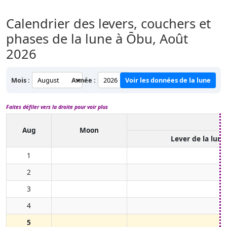
Calendrier des levers, couchers et
phases de la lune à Ōbu,
Août
2026
Mois :
Année :
Voir les données de la lune
Faites défiler vers la droite pour voir plus
Aug
Moon
Lever de la lune
1
2
3
4
5