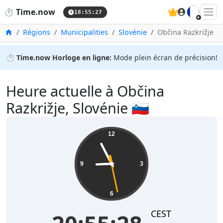
🇫🇷
⏱️
Time.now
18:55:28
Accueil
Régions
Municipalities
Slovénie
Občina Razkrižje
⏱️
Time.now Horloge en ligne:
Mode plein écran de précision!
Heure actuelle à Občina
Razkrižje, Slovénie 🇸🇮
12
9
3
6
CEST