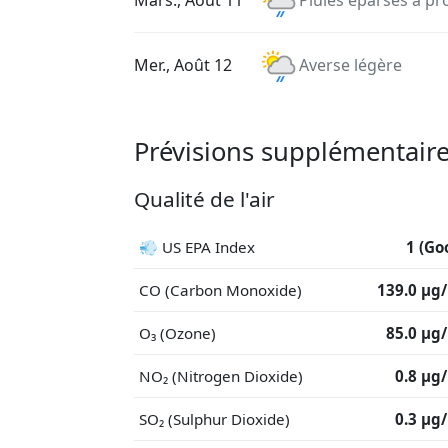
Mars., Août 11
Pluies éparses à pr
Mer., Août 12
Averse légère
Prévisions supplémentaire
Qualité de l'air
💨 US EPA Index
1 (Go
CO (Carbon Monoxide)
139.0 μg
O₃ (Ozone)
85.0 μg
NO₂ (Nitrogen Dioxide)
0.8 μg
SO₂ (Sulphur Dioxide)
0.3 μg