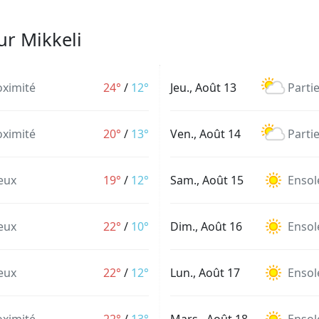
ur Mikkeli
oximité
24°
/
12°
Jeu., Août 13
Parti
oximité
20°
/
13°
Ven., Août 14
Parti
eux
19°
/
12°
Sam., Août 15
Ensole
eux
22°
/
10°
Dim., Août 16
Ensole
eux
22°
/
12°
Lun., Août 17
Ensole