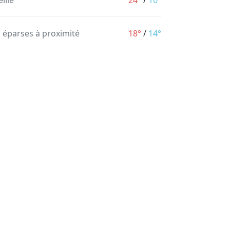
illé
24°
/
16°
s éparses à proximité
18°
/
14°