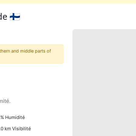
e 🇫🇮
thern and middle parts of
mité.
% Humidité
.0 km Visibilité