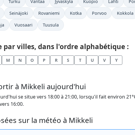
Turku
Vantaa
Jyväskylä
Kuopio
Lahti
Por
Seinäjoki
Rovaniemi
Kotka
Porvoo
Kokkola
ja
Vuosaari
Tuusula
par villes, dans l'ordre alphabétique :
M
N
O
P
R
S
T
U
V
Y
tir à Mikkeli aujourd'hui
urd'hui se situe vers 18:00 à 21:00, lorsqu'il fait environ 2
vers 16:00.
ées sur la météo à Mikkeli