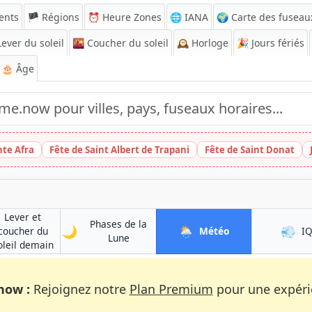
ents
🏴 Régions
⏰
Heure Zones
🌐 IANA
🌍 Carte des fuseau
ever du soleil
🌇
Coucher du soleil
🕰️
Horloge
🎉
Jours fériés
🎂 Âge
nte Afra
Fête de Saint Albert de Trapani
Fête de Saint Donat
Lever et
Phases de la
🌙
🌦️
💨
à Mikkeli
coucher du
Météo
I
à Mikkeli
Lune
à Mikkeli
oleil demain
now :
Rejoignez notre
Plan Premium
pour une expérie