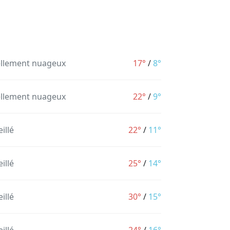
ellement nuageux
17°
/
8°
ellement nuageux
22°
/
9°
illé
22°
/
11°
illé
25°
/
14°
illé
30°
/
15°