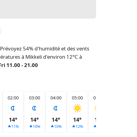
. Prévoyez 54% d'humidité et des vents
pératures à Mikkeli d'environ 12°C à
ri 11.00 - 21.00
02:00
03:00
04:00
05:00
06:00
07:00
14°
14°
14°
14°
14°
15°
11%
10%
10%
12%
12%
10%