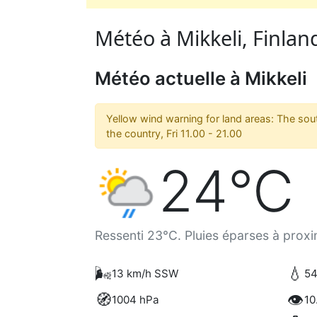
Météo à Mikkeli, Finland
Météo actuelle à Mikkeli
Yellow wind warning for land areas: The sou
the country, Fri 11.00 - 21.00
24°C
Ressenti 23°C. Pluies éparses à proxi
🌬️
💧
13 km/h SSW
54
🧭
👁️
1004 hPa
10