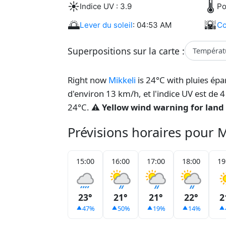
☀️
🌡️
Indice UV : 3.9
Po
🌅
🌇
Lever du soleil
: 04:53 AM
Co
Superpositions sur la carte :
Températ
Right now
Mikkeli
is 24°C with pluies ép
d'environ 13 km/h, et l'indice UV est de 
24°C.
⚠️ Yellow wind warning for land 
Prévisions horaires pour M
15:00
16:00
17:00
18:00
19
23°
21°
21°
22°
2
47%
50%
19%
14%