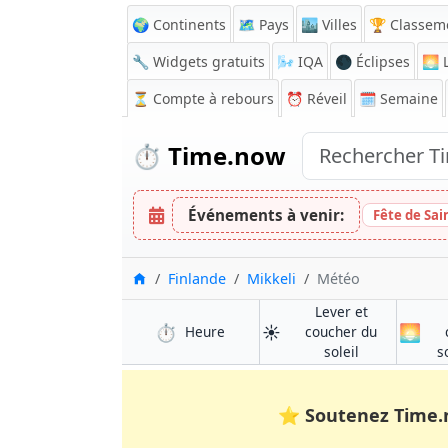
🌍 Continents
🗺️ Pays
🏙️ Villes
🏆 Classem
🔧 Widgets gratuits
🌬️
IQA
🌑 Éclipses
🌅
L
⏳
Compte à rebours
⏰
Réveil
🗓️ Semaine
⏱️
Time.now
Événements à venir:
Fête de Sai
Accueil
Finlande
Mikkeli
Météo
Lever et
⏱️
☀️
🌅
à Mikkeli
Heure
coucher du
à Mikkeli
soleil
s
⭐
Soutenez Time.