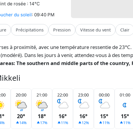
int de rosée : 14°C
ucher du soleil
: 09:40 PM
ure
Précipitations
Pression
Vitesse du vent
Clair
arses à proximité, avec une température ressentie de 23°C
4 (modéré). Dans les jours à venir, attendez-vous à des tem
areas: The southern and middle parts of the country, F
ikkeli
:00
20:00
21:00
22:00
23:00
00:00
01:00
1°
20°
18°
16°
16°
15°
15°
4%
14%
17%
11%
12%
11%
11%