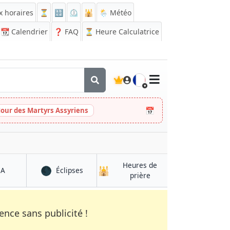
x horaires
⏳
🔡
⏲️
🕌
🌦️ Météo
📆
Calendrier
❓
FAQ
⏳ Heure Calculatrice
🇫🇷
📅
Jour des Martyrs Assyriens
Heures de
🌑
🕌
à Mikkeli
à Mikkeli
QA
Éclipses
à Mikkeli
prière
nce sans publicité !