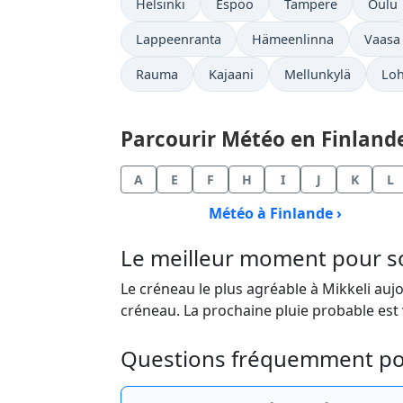
Helsinki
Espoo
Tampere
Oulu
Lappeenranta
Hämeenlinna
Vaasa
Rauma
Kajaani
Mellunkylä
Loh
Parcourir Météo en Finlande 
A
E
F
H
I
J
K
L
Météo à Finlande ›
Le meilleur moment pour sor
Le créneau le plus agréable à Mikkeli aujo
créneau. La prochaine pluie probable est 
Questions fréquemment pos