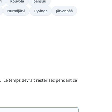
i
Kouvola
Joensuu
Nurmijärvi
Hyvinge
Järvenpää
1°C. Le temps devrait rester sec pendant ce