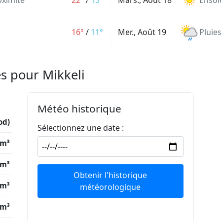
oximité
22°
/
13°
Mars., Août 18
Ensole
16°
/
11°
Mer., Août 19
Pluie
s pour Mikkeli
Météo historique
od)
Sélectionnez une date :
/m³
/m³
Obtenir l'historique
/m³
météorologique
/m³