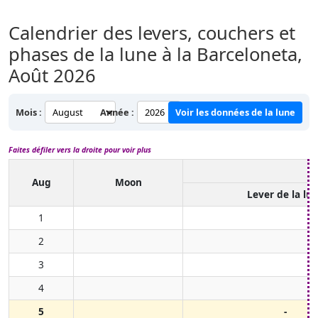
Calendrier des levers, couchers et
phases de la lune à la Barceloneta,
Août 2026
Mois :
Année :
Voir les données de la lune
Faites défiler vers la droite pour voir plus
Aug
Moon
Lever de la lu
1
2
3
4
5
-