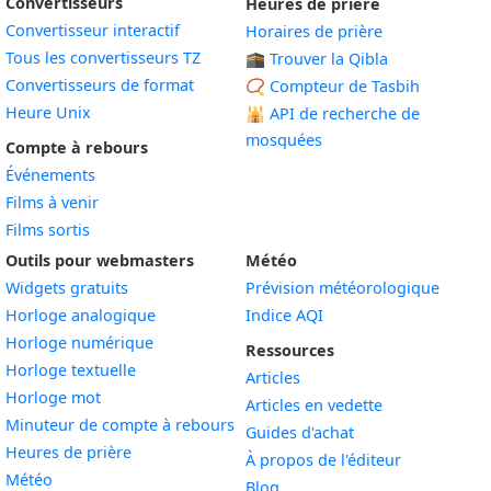
Convertisseurs
Heures de prière
Convertisseur interactif
Horaires de prière
Tous les convertisseurs TZ
🕋 Trouver la Qibla
Convertisseurs de format
📿 Compteur de Tasbih
Heure Unix
🕌
API de recherche de
mosquées
Compte à rebours
Événements
Films à venir
Films sortis
Outils pour webmasters
Météo
Widgets gratuits
Prévision météorologique
Widget
Horloge analogique
Indice AQI
Widget
Horloge numérique
Ressources
Widget
Horloge textuelle
Articles
Widget
Horloge mot
Articles en vedette
Widget
Minuteur de compte à rebours
Guides d'achat
Widget
Heures de prière
À propos de l'éditeur
Widget
Météo
Blog