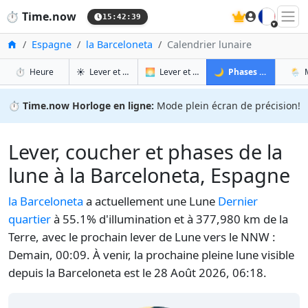
🇫🇷
⏱️
Time.now
15:42:40
Accueil
Espagne
la Barceloneta
Calendrier lunaire
à la Barceloneta
à la Barceloneta
à la 
à
⏱️
Heure
☀️
Lever et coucher du soleil
🌅
Lever et coucher du soleil demain
🌙
Phases de la Lune
🌦️
⏱️
Time.now Horloge en ligne:
Mode plein écran de précision!
Lever, coucher et phases de la
lune à la Barceloneta, Espagne
la Barceloneta
a actuellement une Lune
Dernier
quartier
à 55.1% d'illumination et à 377,980 km de la
Terre, avec le prochain lever de Lune vers le NNW :
Demain, 00:09. À venir, la prochaine pleine lune visible
depuis la Barceloneta est le 28 Août 2026, 06:18.