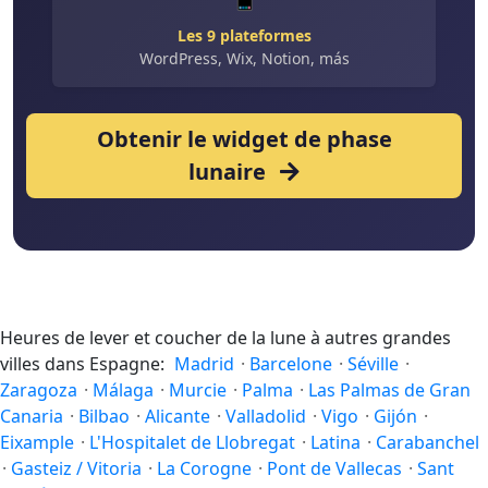
Les 9 plateformes
WordPress, Wix, Notion, más
Obtenir le widget de phase
lunaire
Heures de lever et coucher de la lune à autres grandes
villes dans Espagne:
Madrid
·
Barcelone
·
Séville
·
Zaragoza
·
Málaga
·
Murcie
·
Palma
·
Las Palmas de Gran
Canaria
·
Bilbao
·
Alicante
·
Valladolid
·
Vigo
·
Gijón
·
Eixample
·
L'Hospitalet de Llobregat
·
Latina
·
Carabanchel
·
Gasteiz / Vitoria
·
La Corogne
·
Pont de Vallecas
·
Sant