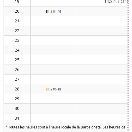
19
14:32
(121° ESE
↑
20
🌓
à 04:46
21
22
23
24
25
26
27
28
🌕
à 06:18
29
30
31
* Toutes les heures sont à l'heure locale de la Barceloneta. Les heures de lev