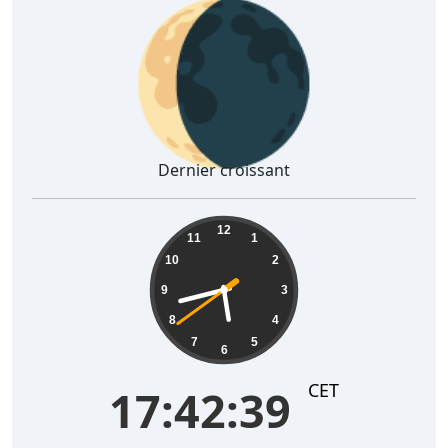
🌘
Dernier croissant
17:42:40
12
11
1
10
2
9
3
8
4
7
5
6
CET
17:42:40