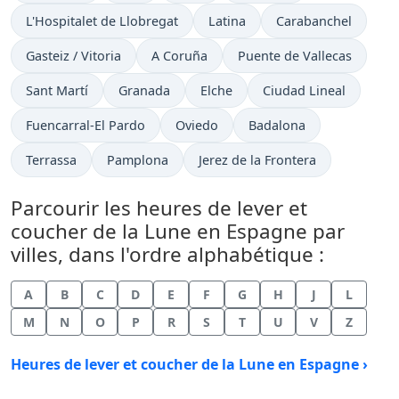
L'Hospitalet de Llobregat
Latina
Carabanchel
Gasteiz / Vitoria
A Coruña
Puente de Vallecas
Sant Martí
Granada
Elche
Ciudad Lineal
Fuencarral-El Pardo
Oviedo
Badalona
Terrassa
Pamplona
Jerez de la Frontera
Parcourir les heures de lever et
coucher de la Lune en Espagne par
villes, dans l'ordre alphabétique :
A
B
C
D
E
F
G
H
J
L
M
N
O
P
R
S
T
U
V
Z
Heures de lever et coucher de la Lune en Espagne ›