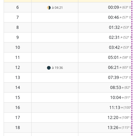
6
00:09
(63° ENE
🌗
à 04:21
↑
7
00:46
(57° ENE
↑
8
01:32
(53° NE)
↑
9
02:31
(52° NE)
↑
10
03:42
(53° NE)
↑
11
05:01
(58° ENE
↑
12
06:21
(65° ENE
🌑
à 19:36
↑
13
07:39
(73° ENE
↑
14
08:53
(82° E)
↑
15
10:04
(91° E)
↑
16
11:13
(100° E)
↑
17
12:20
(108° ESE
↑
18
13:26
(115° ESE
↑