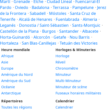
Martí
·
Grenade
·
Elche
·
Ciudad Lineal
·
Fuencarral-El
Pardo
·
Oviedo
·
Badalona
·
Terrassa
·
Pampelune
·
Jerez
de la Frontera
·
Sabadell
·
Móstoles
·
Santa Cruz de
Tenerife
·
Alcalá de Henares
·
Fuenlabrada
·
Almeria
·
Leganés
·
Donostia / Saint-Sébastien
·
Sants-Montjuïc
·
Castellón de la Plana
·
Burgos
·
Santander
·
Albacete
·
Horta-Guinardó
·
Alcorcón
·
Getafe
·
Nou Barris
·
Hortaleza
·
San Blas-Canillejas
·
Tetuán des Victories
Heure mondiale
Horloges & Minuteries
Afrique
Horloge
Asie
Réveil
Europe
Chronomètre
Amérique du Nord
Minuteur
Amérique du Sud
Multi-Minuteur
Océanie
Minuteur de scène
Antarctique
Fuseaux horaires militaires
Répertoires
Calendrier
Toutes les régions
Calendrier