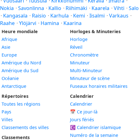
·
Vuosaari
·
Tuusula
·
Kirkkonummi
·
Kerava
·
Imatra
·
Nokia
·
Savonlinna
·
Kallio
·
Riihimäki
·
Kaarela
·
Vihti
·
Salo
·
Kangasala
·
Raisio
·
Karhula
·
Kemi
·
Iisalmi
·
Varkaus
·
Raahe
·
Ylöjärvi
·
Hamina
·
Kaarina
Heure mondiale
Horloges & Minuteries
Afrique
Horloge
Asie
Réveil
Europe
Chronomètre
Amérique du Nord
Minuteur
Amérique du Sud
Multi-Minuteur
Océanie
Minuteur de scène
Antarctique
Fuseaux horaires militaires
Répertoires
Calendrier
Toutes les régions
Calendrier
Pays
📅
Ce jour-là
Villes
Jours fériés
Classements des villes
☪️
Calendrier islamique
Numéro de la semaine
Classements