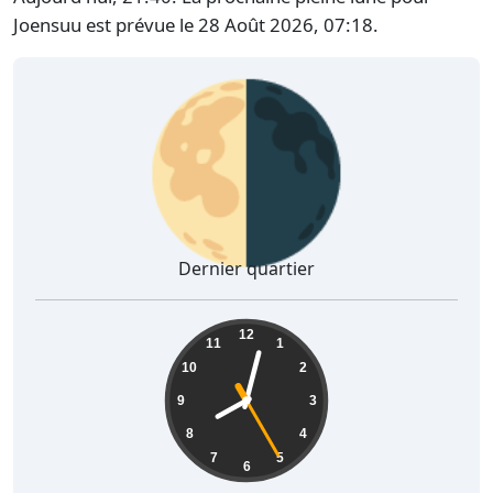
Joensuu est prévue le 28 Août 2026, 07:18.
🌗
Dernier quartier
08:02:26
12
11
1
10
2
9
3
8
4
7
5
6