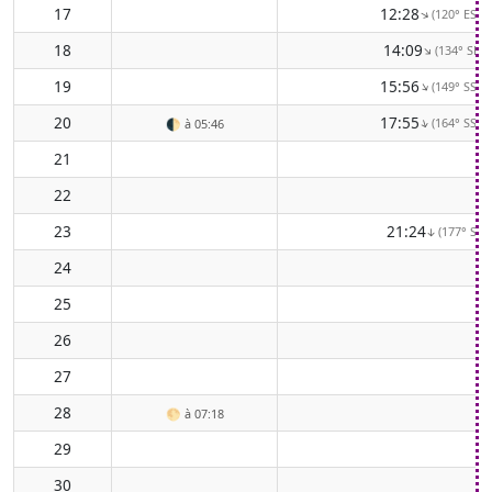
17
12:28
(120° ESE)
↑
18
14:09
(134° SE)
↑
19
15:56
(149° SSE)
↑
20
17:55
(164° SSE)
↑
🌓
à 05:46
21
22
23
21:24
(177° S)
↑
24
25
26
27
28
🌕
à 07:18
29
30