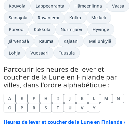
Kouvola
Lappeenranta
Hämeenlinna
Vaasa
Seinäjoki
Rovaniemi
Kotka
Mikkeli
Porvoo
Kokkola
Nurmijärvi
Hyvinge
Järvenpää
Rauma
Kajaani
Mellunkylä
Lohja
Vuosaari
Tuusula
Parcourir les heures de lever et
coucher de la Lune en Finlande par
villes, dans l'ordre alphabétique :
A
E
F
H
I
J
K
L
M
N
O
P
R
S
T
U
V
Y
Heures de lever et coucher de la Lune en Finlande ›