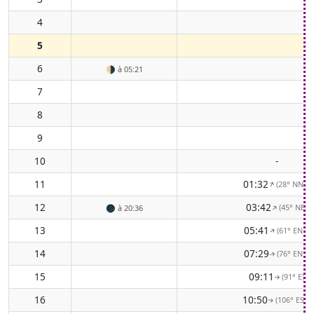
4
5
6
🌗
à 05:21
7
8
9
10
-
11
01:32
(28° NNE)
↑
12
03:42
(45° NE)
↑
🌑
à 20:36
13
05:41
(61° ENE)
↑
14
07:29
(76° ENE)
↑
15
09:11
(91° E)
↑
16
10:50
(106° ESE)
↑