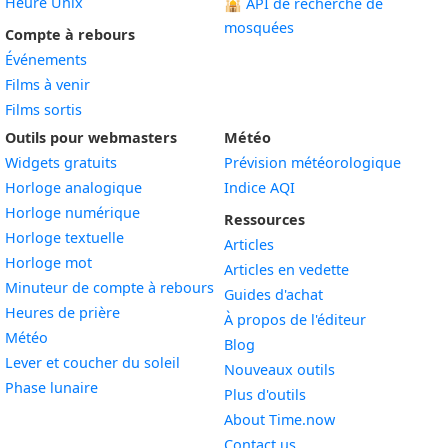
Heure Unix
🕌
API de recherche de
mosquées
Compte à rebours
Événements
Films à venir
Films sortis
Outils pour webmasters
Météo
Widgets gratuits
Prévision météorologique
Widget
Horloge analogique
Indice AQI
Widget
Horloge numérique
Ressources
Widget
Horloge textuelle
Articles
Widget
Horloge mot
Articles en vedette
Widget
Minuteur de compte à rebours
Guides d'achat
Widget
Heures de prière
À propos de l'éditeur
Widget
Météo
Blog
Widget
Lever et coucher du soleil
Nouveaux outils
Widget
Phase lunaire
Plus d'outils
About Time.now
Contact us