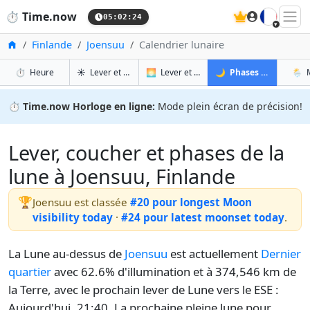
🇫🇷
⏱️
Time.now
05:02:25
Accueil
Finlande
Joensuu
Calendrier lunaire
à Joensuu
à Joensuu
à Joe
à
⏱️
Heure
☀️
Lever et coucher du soleil
🌅
Lever et coucher du soleil demain
🌙
Phases de la Lune
🌦️
⏱️
Time.now Horloge en ligne:
Mode plein écran de précision!
Lever, coucher et phases de la
lune à Joensuu, Finlande
🏆
Joensuu est classée
#20 pour longest Moon
visibility today
·
#24 pour latest moonset today
.
La Lune au-dessus de
Joensuu
est actuellement
Dernier
quartier
avec 62.6% d'illumination et à 374,546 km de
la Terre, avec le prochain lever de Lune vers le ESE :
Aujourd'hui, 21:40. La prochaine pleine lune pour