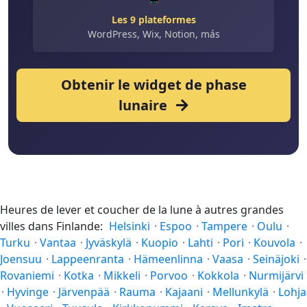
Les 9 plateformes
WordPress, Wix, Notion, más
Obtenir le widget de phase
lunaire
Heures de lever et coucher de la lune à autres grandes
villes dans Finlande:
Helsinki
·
Espoo
·
Tampere
·
Oulu
·
Turku
·
Vantaa
·
Jyväskylä
·
Kuopio
·
Lahti
·
Pori
·
Kouvola
·
Joensuu
·
Lappeenranta
·
Hämeenlinna
·
Vaasa
·
Seinäjoki
·
Rovaniemi
·
Kotka
·
Mikkeli
·
Porvoo
·
Kokkola
·
Nurmijärvi
·
Hyvinge
·
Järvenpää
·
Rauma
·
Kajaani
·
Mellunkylä
·
Lohja