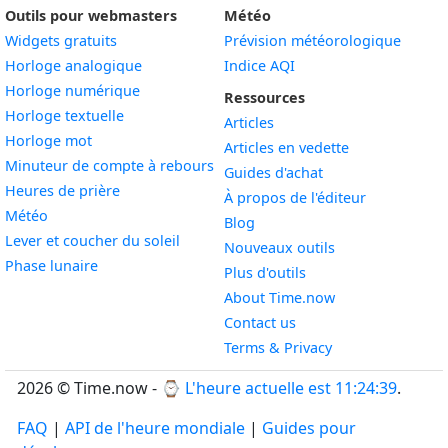
Outils pour webmasters
Météo
Widgets gratuits
Prévision météorologique
Widget
Horloge analogique
Indice AQI
Widget
Horloge numérique
Ressources
Widget
Horloge textuelle
Articles
Widget
Horloge mot
Articles en vedette
Widget
Minuteur de compte à rebours
Guides d'achat
Widget
Heures de prière
À propos de l'éditeur
Widget
Météo
Blog
Widget
Lever et coucher du soleil
Nouveaux outils
Widget
Phase lunaire
Plus d'outils
About Time.now
Contact us
Terms & Privacy
2026 © Time.now - ⌚
L'heure actuelle est 11:24:39
.
FAQ
|
API de l'heure mondiale
|
Guides pour