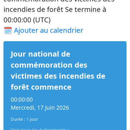
incendies de forêt Se termine à
00:00:00 (UTC)
🗓️
Ajouter au calendrier
Jour national de
commémoration des
victimes des incendies de
forêt commence
00:00:00
Mercredi, 17 Juin 2026
Durée : 1 jour