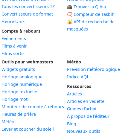
Tous les convertisseurs TZ
🕋 Trouver la Qibla
Convertisseurs de format
📿 Compteur de Tasbih
Heure Unix
🕌
API de recherche de
mosquées
Compte à rebours
Événements
Films à venir
Films sortis
Outils pour webmasters
Météo
Widgets gratuits
Prévision météorologique
Widget
Horloge analogique
Indice AQI
Widget
Horloge numérique
Ressources
Widget
Horloge textuelle
Articles
Widget
Horloge mot
Articles en vedette
Widget
Minuteur de compte à rebours
Guides d'achat
Widget
Heures de prière
À propos de l'éditeur
Widget
Météo
Blog
Widget
Lever et coucher du soleil
Nouveaux outils