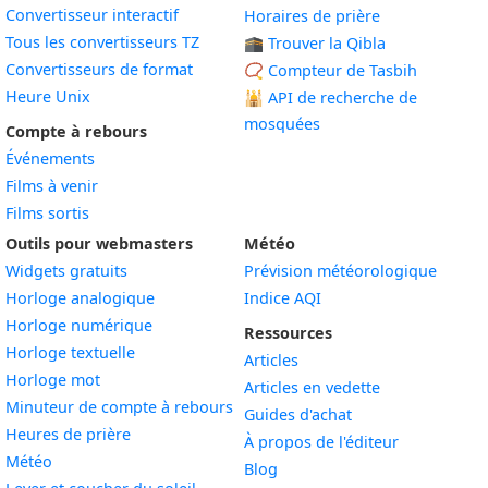
Convertisseur interactif
Horaires de prière
Tous les convertisseurs TZ
🕋 Trouver la Qibla
Convertisseurs de format
📿 Compteur de Tasbih
Heure Unix
🕌
API de recherche de
mosquées
Compte à rebours
Événements
Films à venir
Films sortis
Outils pour webmasters
Météo
Widgets gratuits
Prévision météorologique
Widget
Horloge analogique
Indice AQI
Widget
Horloge numérique
Ressources
Widget
Horloge textuelle
Articles
Widget
Horloge mot
Articles en vedette
Widget
Minuteur de compte à rebours
Guides d'achat
Widget
Heures de prière
À propos de l'éditeur
Widget
Météo
Blog
Widget