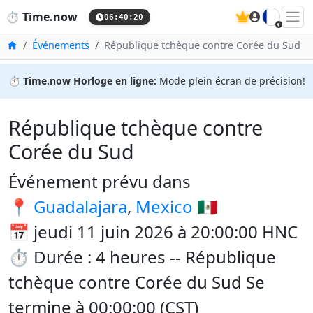
🇫🇷
⏱️
Time.now
06:40:20
Accueil
Événements
République tchèque contre Corée du Sud
⏱️
Time.now Horloge en ligne:
Mode plein écran de précision!
République tchèque contre
Corée du Sud
Événement prévu dans
📍
Guadalajara
,
Mexico
🇲🇽
📅 jeudi 11 juin 2026 à 20:00:00 HNC
⏱️ Durée : 4 heures -- République
tchèque contre Corée du Sud Se
termine à 00:00:00 (CST)