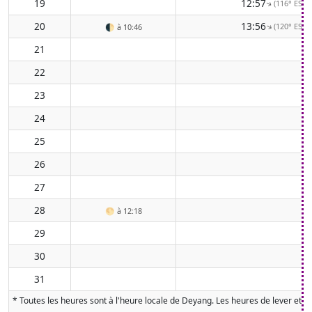
19
12:57
(116° ESE)
↑
20
13:56
(120° ESE)
↑
🌓
à 10:46
21
22
23
24
25
26
27
28
🌕
à 12:18
29
30
31
* Toutes les heures sont à l'heure locale de Deyang. Les heures de lever et de