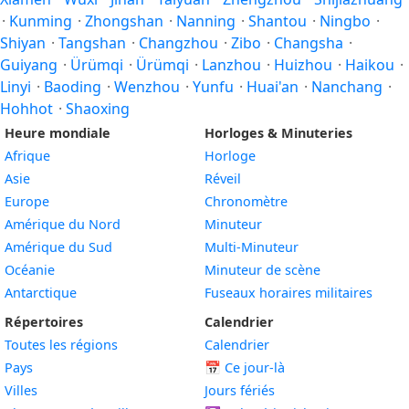
·
Kunming
·
Zhongshan
·
Nanning
·
Shantou
·
Ningbo
·
Shiyan
·
Tangshan
·
Changzhou
·
Zibo
·
Changsha
·
Guiyang
·
Ürümqi
·
Ürümqi
·
Lanzhou
·
Huizhou
·
Haikou
·
Linyi
·
Baoding
·
Wenzhou
·
Yunfu
·
Huai'an
·
Nanchang
·
Hohhot
·
Shaoxing
Heure mondiale
Horloges & Minuteries
Afrique
Horloge
Asie
Réveil
Europe
Chronomètre
Amérique du Nord
Minuteur
Amérique du Sud
Multi-Minuteur
Océanie
Minuteur de scène
Antarctique
Fuseaux horaires militaires
Répertoires
Calendrier
Toutes les régions
Calendrier
Pays
📅
Ce jour-là
Villes
Jours fériés