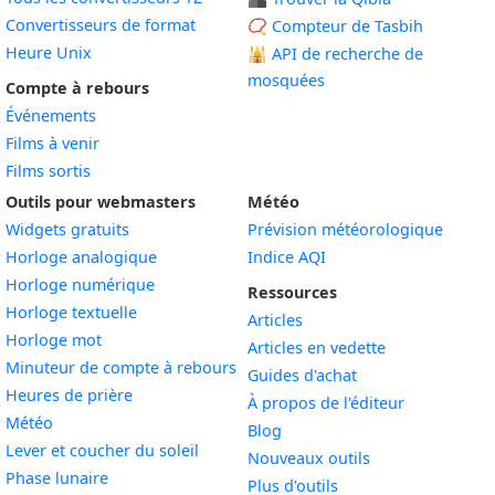
Convertisseurs de format
📿 Compteur de Tasbih
Heure Unix
🕌
API de recherche de
mosquées
Compte à rebours
Événements
Films à venir
Films sortis
Outils pour webmasters
Météo
Widgets gratuits
Prévision météorologique
Widget
Horloge analogique
Indice AQI
Widget
Horloge numérique
Ressources
Widget
Horloge textuelle
Articles
Widget
Horloge mot
Articles en vedette
Widget
Minuteur de compte à rebours
Guides d'achat
Widget
Heures de prière
À propos de l'éditeur
Widget
Météo
Blog
Widget
Lever et coucher du soleil
Nouveaux outils
Widget
Phase lunaire
Plus d'outils