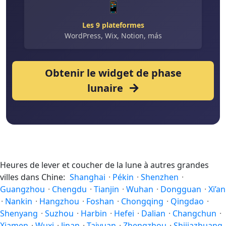
📱
Les 9 plateformes
WordPress, Wix, Notion, más
Obtenir le widget de phase
lunaire
Heures de lever et coucher de la lune à autres grandes
villes dans Chine:
Shanghai
·
Pékin
·
Shenzhen
·
Guangzhou
·
Chengdu
·
Tianjin
·
Wuhan
·
Dongguan
·
Xi’an
·
Nankin
·
Hangzhou
·
Foshan
·
Chongqing
·
Qingdao
·
Shenyang
·
Suzhou
·
Harbin
·
Hefei
·
Dalian
·
Changchun
·
Xiamen
·
Wuxi
·
Jinan
·
Taiyuan
·
Zhengzhou
·
Shijiazhuang