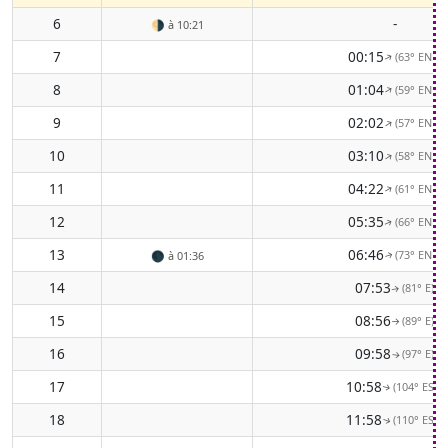
6
-
🌗
à 10:21
7
00:15
(63° ENE)
↑
8
01:04
(59° ENE)
↑
9
02:02
(57° ENE)
↑
10
03:10
(58° ENE)
↑
11
04:22
(61° ENE)
↑
12
05:35
(66° ENE)
↑
13
06:46
(73° ENE)
🌑
à 01:36
↑
14
07:53
(81° E)
↑
15
08:56
(89° E)
↑
16
09:58
(97° E)
↑
17
10:58
(104° ESE)
↑
18
11:58
(110° ESE)
↑