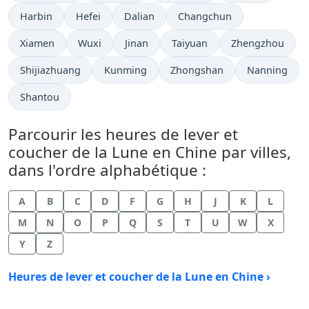
Harbin
Hefei
Dalian
Changchun
Xiamen
Wuxi
Jinan
Taiyuan
Zhengzhou
Shijiazhuang
Kunming
Zhongshan
Nanning
Shantou
Parcourir les heures de lever et
coucher de la Lune en Chine par villes,
dans l'ordre alphabétique :
A
B
C
D
F
G
H
J
K
L
M
N
O
P
Q
S
T
U
W
X
Y
Z
Heures de lever et coucher de la Lune en Chine ›