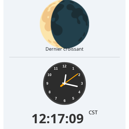
🌘
Dernier croissant
12:17:10
12
11
1
10
2
9
3
8
4
7
5
6
CST
12:17:10