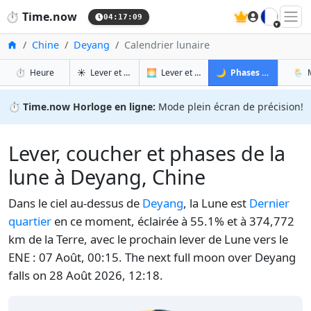
🇫🇷
⏱️
Time.now
04:17:10
Accueil
Chine
Deyang
Calendrier lunaire
à Deyang
à Deyang
à De
à
⏱️
Heure
☀️
Lever et coucher du soleil
🌅
Lever et coucher du soleil demain
🌙
Phases de la Lune
🌦️
⏱️
Time.now Horloge en ligne:
Mode plein écran de précision!
Lever, coucher et phases de la
lune à Deyang, Chine
Dans le ciel au-dessus de
Deyang
, la Lune est
Dernier
quartier
en ce moment, éclairée à 55.1% et à 374,772
km de la Terre, avec le prochain lever de Lune vers le
ENE : 07 Août, 00:15. The next full moon over Deyang
falls on 28 Août 2026, 12:18.