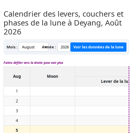
Calendrier des levers, couchers et
phases de la lune à Deyang,
Août
2026
Mois :
Année :
Voir les données de la lune
Faites défiler vers la droite pour voir plus
Aug
Moon
Lever de la lun
1
2
3
4
5