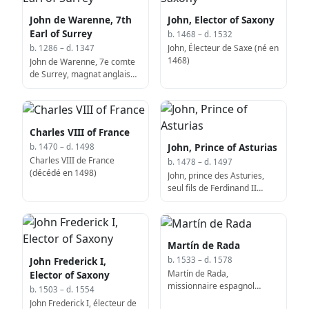
John de Warenne, 7th
John, Elector of Saxony
Earl of Surrey
b. 1468 – d. 1532
John, Électeur de Saxe (né en
b. 1286 – d. 1347
1468)
John de Warenne, 7e comte
de Surrey, magnat anglais
(décédé en 1347)
Charles VIII of France
John, Prince of Asturias
b. 1470 – d. 1498
Charles VIII de France
b. 1478 – d. 1497
(décédé en 1498)
John, prince des Asturies,
seul fils de Ferdinand II
d'Aragon et d'Isabelle I de
Castille (né en 1478)
Martín de Rada
John Frederick I,
b. 1533 – d. 1578
Martín de Rada,
Elector of Saxony
missionnaire espagnol
b. 1503 – d. 1554
(décédé en 1578)
John Frederick I, électeur de