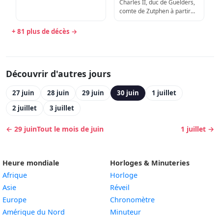
Charles II, duc de Guelders,
comte de Zutphen à partir
de 1492 (d. 1538)
+ 81 plus de décès →
Découvrir d'autres jours
27 juin
28 juin
29 juin
30 juin
1 juillet
2 juillet
3 juillet
← 29 juin
Tout le mois de juin
1 juillet →
Heure mondiale
Horloges & Minuteries
Afrique
Horloge
Asie
Réveil
Europe
Chronomètre
Amérique du Nord
Minuteur