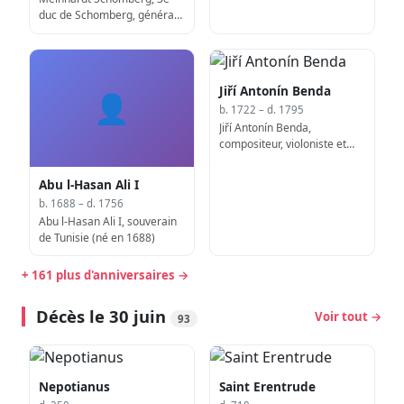
duc de Schomberg, général
germano-anglais (né en
1641)
Jiří Antonín Benda
👤
b. 1722 – d. 1795
Jiří Antonín Benda,
compositeur, violoniste et
Kapellmeister tchèque
(décédé en 1795)
Abu l-Hasan Ali I
b. 1688 – d. 1756
Abu l-Hasan Ali I, souverain
de Tunisie (né en 1688)
+ 161 plus d'anniversaires →
Décès le 30 juin
Voir tout →
93
Nepotianus
Saint Erentrude