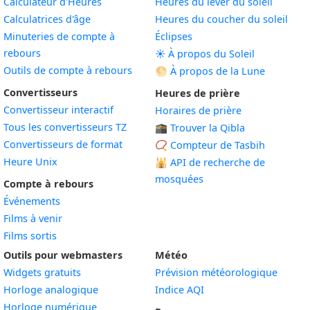
Calculateur d'Heures
Heures du lever du soleil
Calculatrices d'âge
Heures du coucher du soleil
Minuteries de compte à
Éclipses
rebours
☀️ À propos du Soleil
Outils de compte à rebours
🌕 À propos de la Lune
Convertisseurs
Heures de prière
Convertisseur interactif
Horaires de prière
Tous les convertisseurs TZ
🕋 Trouver la Qibla
Convertisseurs de format
📿 Compteur de Tasbih
Heure Unix
🕌
API de recherche de
mosquées
Compte à rebours
Événements
Films à venir
Films sortis
Outils pour webmasters
Météo
Widgets gratuits
Prévision météorologique
Widget
Horloge analogique
Indice AQI
Widget
Horloge numérique