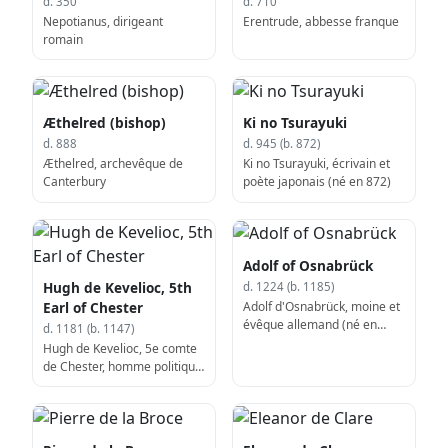
d. 350
d. 710
Nepotianus, dirigeant
Erentrude, abbesse franque
romain
Æthelred (bishop)
Ki no Tsurayuki
d. 888
d. 945 (b. 872)
Æthelred, archevêque de
Ki no Tsurayuki, écrivain et
Canterbury
poète japonais (né en 872)
Adolf of Osnabrück
Hugh de Kevelioc, 5th
d. 1224 (b. 1185)
Adolf d'Osnabrück, moine et
Earl of Chester
évêque allemand (né en
d. 1181 (b. 1147)
1185)
Hugh de Kevelioc, 5e comte
de Chester, homme politique
gallois (né en 1147)