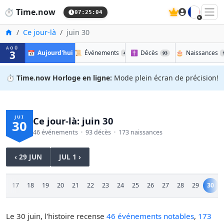
🇫🇷
⏱️
Time.now
07:25:04
Accueil
Ce jour-là
juin 30
AOÛ
3
📅
Aujourd'hui
📜
Événements
✝️
Décès
🎂
Naissances
46
93
⏱️
Time.now Horloge en ligne:
Mode plein écran de précision!
JUI
Ce jour-là: juin 30
30
46 événements · 93 décès · 173 naissances
‹ 29 JUN
JUL 1 ›
16
17
18
19
20
21
22
23
24
25
26
27
28
29
30
Le 30 juin, l'histoire recense
46 événements notables
,
173