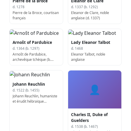
Pierre de la Broce
Eleanor de Clare
d. 1278
d. 1337 (b. 1292)
Pierre de la Broce, courtisan
Eleanor de Clare, noble
français
anglaise (d. 1337)
Arnošt of Pardubice
Lady Eleanor Talbot
d. 1364 (b. 1297)
d. 1468
Arnošt de Pardubice,
Eleanor Talbot, noble
archevêque tchèque (b.
anglaise
1297)
Johann Reuchlin
👤
d. 1522 (b. 1455)
Johann Reuchlin, humaniste
et érudit hébraïque
allemand (b. 1455)
Charles II, Duke of
Guelders
d. 1538 (b. 1467)