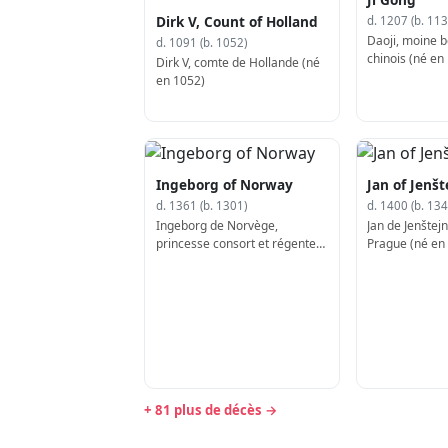
Dirk V, Count of Holland
d. 1207 (b. 113
Daoji, moine 
d. 1091 (b. 1052)
chinois (né en
Dirk V, comte de Hollande (né
en 1052)
Ingeborg of Norway
Jan of Jenšt
d. 1361 (b. 1301)
d. 1400 (b. 134
Ingeborg de Norvège,
Jan de Jenštej
princesse consort et régente
Prague (né en
de Suède (née en 1301)
+ 81 plus de décès →