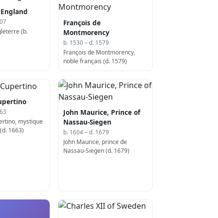
 England
François de
307
leterre (b.
Montmorency
b. 1530 – d. 1579
François de Montmorency,
noble français (d. 1579)
upertino
John Maurice, Prince of
663
ertino, mystique
Nassau-Siegen
 (d. 1663)
b. 1604 – d. 1679
John Maurice, prince de
Nassau-Siegen (d. 1679)