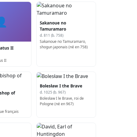
👤
Sakanoue no
Tamuramaro
d. 811 (b. 758)
Sakanoue no Tamuramaro,
shogun japonais (né en 758)
tus II
s II
Bolesław I the Brave
ishop of
d. 1025 (b. 967)
Bolesław I le Brave, roi de
Pologne (né en 967)
ue français