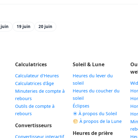
 juin
19 juin
20 juin
Calculatrices
Soleil & Lune
Ou
we
Calculateur d'Heures
Heures du lever du
soleil
Wid
Calculatrices d'âge
Heures du coucher du
Hor
Minuteries de compte à
soleil
rebours
Hor
Éclipses
Outils de compte à
Hor
rebours
☀️ À propos du Soleil
Hor
🌕 À propos de la Lune
Min
Convertisseurs
reb
Heures de prière
Convertisseur interactif
Heu