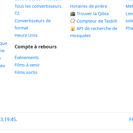
Tous les convertisseurs
Horaires de prière
Mé
TZ
🕋 Trouver la Qibla
Lev
Convertisseurs de
sole
📿 Compteur de Tasbih
format
Pha
🕌
API de recherche de
Heure Unix
mosquées
ique
Compte à rebours
ne
Événements
e
Films à venir
eau
Films sortis
13:19:45
.
F