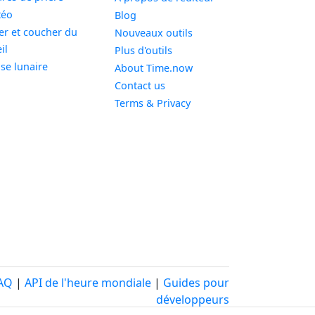
Widget
téo
Blog
er et coucher du
Nouveaux outils
Widget
il
Plus d'outils
Widget
se lunaire
About Time.now
Contact us
Terms & Privacy
AQ
|
API de l'heure mondiale
|
Guides pour
développeurs