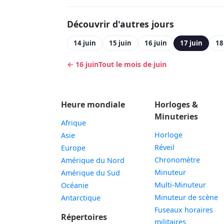
Découvrir d'autres jours
14 juin
15 juin
16 juin
17 juin
18
← 16 juin
Tout le mois de juin
Heure mondiale
Horloges &
Minuteries
Afrique
Horloge
Asie
Réveil
Europe
Chronomètre
Amérique du Nord
Minuteur
Amérique du Sud
Multi-Minuteur
Océanie
Minuteur de scène
Antarctique
Fuseaux horaires
Répertoires
militaires