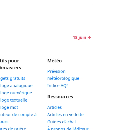
18 juin →
tils pour
Météo
bmasters
Prévision
gets gratuits
météorologique
Widget
loge analogique
Indice AQI
Widget
loge numérique
Ressources
Widget
loge textuelle
Widget
loge mot
Articles
uteur de compte à
Articles en vedette
Widget
ours
Guides d'achat
Widget
res de prière
À propos de l'éditeur