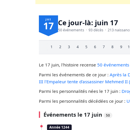
JUI
Ce jour-là: juin 17
17
50 événements · 93 décès · 213 naissanc
1
2
3
4
5
6
7
8
9
1
Le 17 juin, l'histoire recense
50 événements 
Parmi les événements de ce jour :
Après la D
III l'Empaleur tente d'assassiner Mehmed II (
Parmi les personnalités nées le 17 juin :
Dro
Parmi les personnalités décédées ce jour :
U
Événements le 17 juin
50
Année 1244