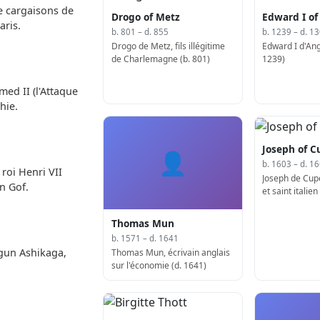
re cargaisons de
Drogo of Metz
Edward I of
aris.
b. 801 – d. 855
b. 1239 – d. 1
Drogo de Metz, fils illégitime
Edward I d'Ang
de Charlemagne (b. 801)
1239)
med II (l'Attaque
hie.
Joseph of C
👤
b. 1603 – d. 1
 roi Henri VII
Joseph de Cup
n Gof.
et saint italien
Thomas Mun
b. 1571 – d. 1641
gun Ashikaga,
Thomas Mun, écrivain anglais
sur l'économie (d. 1641)