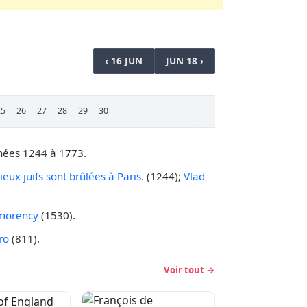
‹ 16 JUN
JUN 18 ›
25
26
27
28
29
30
nnées 1244 à 1773.
eux juifs sont brûlées à Paris.
(1244);
Vlad
morency
(1530).
ro
(811).
Voir tout →