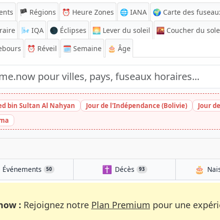
ents
🏴 Régions
⏰
Heure Zones
🌐 IANA
🌍 Carte des fuseau
raire
🌬️
IQA
🌑 Éclipses
🌅
Lever du soleil
🌇
Coucher du sole
ebours
⏰
Réveil
🗓️ Semaine
🎂 Âge
ed bin Sultan Al Nahyan
Jour de l'Indépendance (Bolivie)
Jour d
ima
✝️
🎂
Événements
Décès
Nai
50
93
now :
Rejoignez notre
Plan Premium
pour une expérie