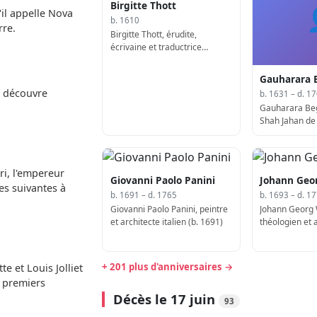
Birgitte Thott
'il appelle Nova
b. 1610
rre.
Birgitte Thott, érudite,
écrivaine et traductrice
danoise (b. 1662)
Gauharara
z découvre
b. 1631 – d. 1
Gauharara Beg
Shah Jahan de 
moghole (d. 1
i, l'empereur
Giovanni Paolo Panini
Johann Geo
es suivantes à
b. 1691 – d. 1765
b. 1693 – d. 1
Giovanni Paolo Panini, peintre
Johann Georg 
et architecte italien (b. 1691)
théologien et
(d. 1775)
+ 201 plus d'anniversaires →
e et Louis Jolliet
s premiers
Décès le 17 juin
93