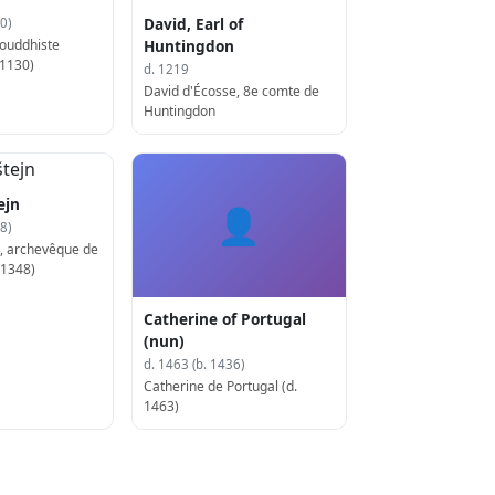
David, Earl of
0)
bouddhiste
Huntingdon
 1130)
d. 1219
David d'Écosse, 8e comte de
Huntingdon
ejn
👤
8)
n, archevêque de
 1348)
Catherine of Portugal
(nun)
d. 1463 (b. 1436)
Catherine de Portugal (d.
1463)