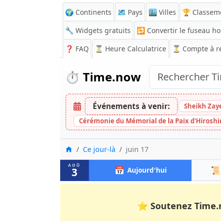
🌍 Continents
🗺️ Pays
🏙️ Villes
🏆 Classem
🔧 Widgets gratuits
🔁
Convertir le fuseau ho
❓
FAQ
⏳ Heure Calculatrice
⏳
Compte à r
⏱️
Time.now
Événements à venir:
Sheikh Zay
Cérémonie du Mémorial de la Paix d'Hirosh
Accueil
Ce jour-là
juin 17
AOÛ
📅
📜
3
Aujourd'hui
⭐
Soutenez Time.