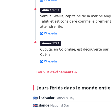
Wikipedia
Année 1767
Samuel Wallis, capitaine de la marine angl
Tahiti et est considéré comme le premier
atteindre l'île.
Wikipedia
Année 1773
Cúcuta, en Colombie, est découverte par 
Cuéllar.
Wikipedia
+ 40 plus d'événements →
Jours fériés dans le monde entie
🇸🇻
El Salvador
·
Father's Day
🇮🇸
Islande
·
National Day