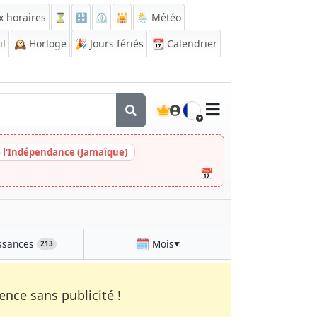
x horaires
⏳
🔡
⏲️
🕌
🌦️ Météo
il
🕰️
Horloge
🎉
Jours fériés
📆
Calendrier
🇫🇷
e l'Indépendance (Jamaïque)
📅
🗓️
ssances
Mois
213
▼
nce sans publicité !