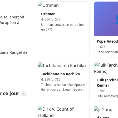
Uthman
aise, aperçoit
d. 656 (b. 577)
 Européen à
Uthman, souverain perse (né
en 577)
Pope Adeoda
d. 676
Pape Adeodatu
Juana Rangel de
Tachibana no Kachiko
Fulk (archb
d. 850 (b. 786)
Tachibana no Kachiko, épouse
Reims)
de l'empereur Saga (née en
d. 900
r ce jour
3
786)
Fulk, archevêq
Ji Gong