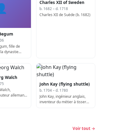
Charles XII of Sweden
👤
b. 1682 – d. 1718
Charles XII de Suède (b. 1682)
 Begum
706
um, fille de
la dynastie
706)
rg Walch
John Kay (flying shuttle)
775
Walch,
b. 1704 – d. 1780
 auteur allemand
John Kay, ingénieur anglais,
inventeur du métier à tisser
volant (d. 1780)
Voir tout →