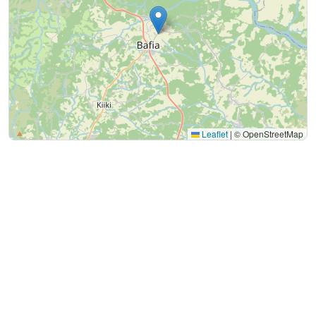
Leaflet
|
© OpenStreetMap