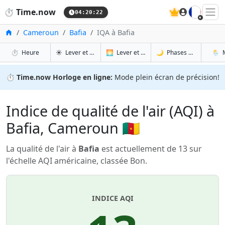
🇫🇷
⏱️
Time.now
04:20:23
Accueil
Cameroun
Bafia
IQA à Bafia
à Bafia
à Bafia
à Baf
à B
⏱️
Heure
☀️
Lever et coucher du soleil
🌅
Lever et coucher du soleil demain
🌙
Phases de la Lune
🌦️
⏱️
Time.now Horloge en ligne:
Mode plein écran de précision!
Indice de qualité de l'air (AQI) à
Bafia, Cameroun 🇨🇲
La qualité de l'air à
Bafia
est actuellement de 13 sur
l'échelle AQI américaine, classée Bon.
INDICE AQI