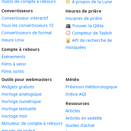
Outils de compte à rebours
🌕 À propos de la Lune
Convertisseurs
Heures de prière
Convertisseur interactif
Horaires de prière
Tous les convertisseurs TZ
🕋 Trouver la Qibla
Convertisseurs de format
📿 Compteur de Tasbih
Heure Unix
🕌
API de recherche de
mosquées
Compte à rebours
Événements
Films à venir
Films sortis
Outils pour webmasters
Météo
Widgets gratuits
Prévision météorologique
Widget
Horloge analogique
Indice AQI
Widget
Horloge numérique
Ressources
Widget
Horloge textuelle
Articles
Widget
Horloge mot
Articles en vedette
Widget
Minuteur de compte à rebours
Guides d'achat
Widget
Heures de prière