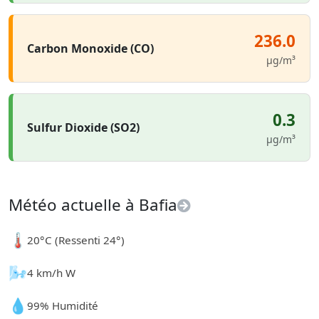
236.0
Carbon Monoxide (CO)
µg/m³
0.3
Sulfur Dioxide (SO2)
µg/m³
Météo actuelle à Bafia
🌡️
20°C (Ressenti 24°)
🌬️
4 km/h W
💧
99% Humidité