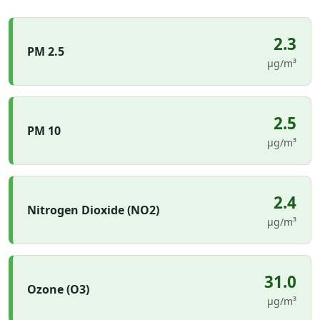
2.3
PM 2.5
µg/m³
2.5
PM 10
µg/m³
2.4
Nitrogen Dioxide (NO2)
µg/m³
31.0
Ozone (O3)
µg/m³