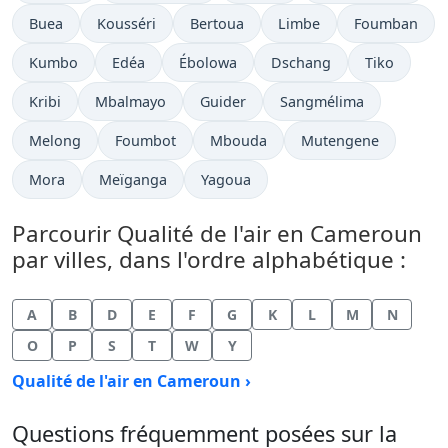
Buea
Kousséri
Bertoua
Limbe
Foumban
Kumbo
Edéa
Ébolowa
Dschang
Tiko
Kribi
Mbalmayo
Guider
Sangmélima
Melong
Foumbot
Mbouda
Mutengene
Mora
Meïganga
Yagoua
Parcourir Qualité de l'air en Cameroun
par villes, dans l'ordre alphabétique :
A
B
D
E
F
G
K
L
M
N
O
P
S
T
W
Y
Qualité de l'air en Cameroun ›
Questions fréquemment posées sur la