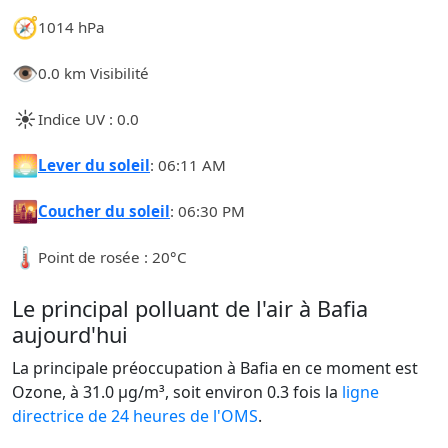
🧭
1014 hPa
👁️
0.0 km Visibilité
☀️
Indice UV : 0.0
🌅
Lever du soleil
: 06:11 AM
🌇
Coucher du soleil
: 06:30 PM
🌡️
Point de rosée : 20°C
Le principal polluant de l'air à Bafia
aujourd'hui
La principale préoccupation à Bafia en ce moment est
Ozone, à 31.0 µg/m³, soit environ 0.3 fois la
ligne
directrice de 24 heures de l'OMS
.