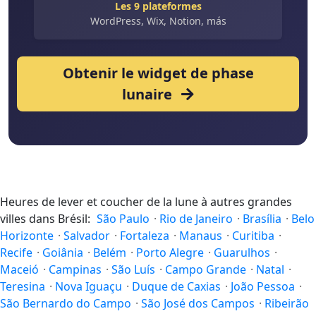
Les 9 plateformes
WordPress, Wix, Notion, más
Obtenir le widget de phase
lunaire
Heures de lever et coucher de la lune à autres grandes
villes dans Brésil:
São Paulo
·
Rio de Janeiro
·
Brasília
·
Belo
Horizonte
·
Salvador
·
Fortaleza
·
Manaus
·
Curitiba
·
Recife
·
Goiânia
·
Belém
·
Porto Alegre
·
Guarulhos
·
Maceió
·
Campinas
·
São Luís
·
Campo Grande
·
Natal
·
Teresina
·
Nova Iguaçu
·
Duque de Caxias
·
João Pessoa
·
São Bernardo do Campo
·
São José dos Campos
·
Ribeirão