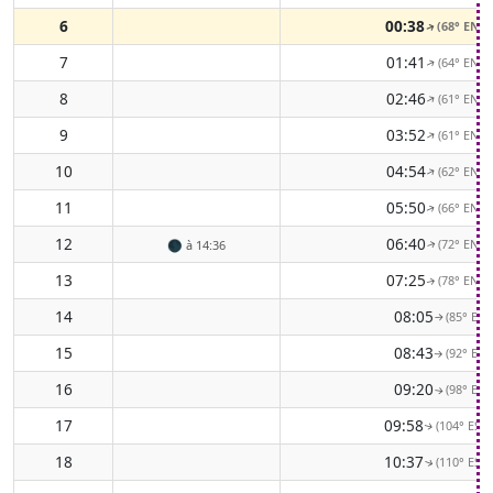
6
00:38
(68° ENE)
↑
7
01:41
(64° ENE)
↑
8
02:46
(61° ENE)
↑
9
03:52
(61° ENE)
↑
10
04:54
(62° ENE)
↑
11
05:50
(66° ENE)
↑
12
06:40
(72° ENE)
🌑
à 14:36
↑
13
07:25
(78° ENE)
↑
14
08:05
(85° E)
↑
15
08:43
(92° E)
↑
16
09:20
(98° E)
↑
17
09:58
(104° ESE)
↑
18
10:37
(110° ESE)
↑