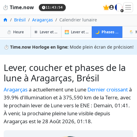
🇫🇷
⏱️
Time.now
11:43:55
Accueil
Brésil
Aragarças
Calendrier lunaire
à Aragarças
à Aragarças
à Ar
à
⏱️
Heure
☀️
Lever et coucher du soleil
🌅
Lever et coucher du soleil demain
🌙
Phases de la Lune
🌦️
⏱️
Time.now Horloge en ligne:
Mode plein écran de précision!
Lever, coucher et phases de la
lune à Aragarças, Brésil
Aragarças
a actuellement une Lune
Dernier croissant
à
39.9% d'illumination et à 375,590 km de la Terre, avec
le prochain lever de Lune vers le ENE : Demain, 01:41.
À venir, la prochaine pleine lune visible depuis
Aragarças est le 28 Août 2026, 01:18.