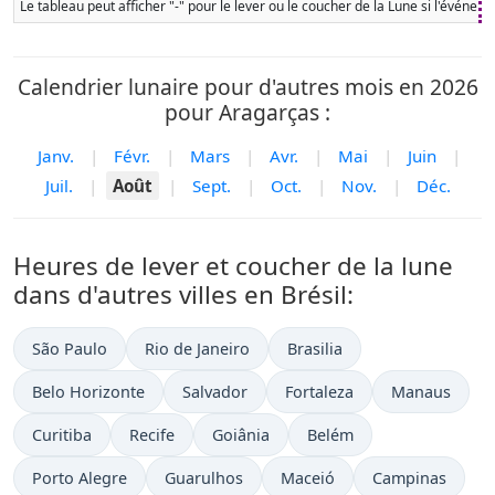
Le tableau peut afficher "-" pour le lever ou le coucher de la Lune si l'événe
Calendrier lunaire pour d'autres mois en 2026
pour Aragarças :
Janv.
|
Févr.
|
Mars
|
Avr.
|
Mai
|
Juin
|
Juil.
|
Août
|
Sept.
|
Oct.
|
Nov.
|
Déc.
Heures de lever et coucher de la lune
dans d'autres villes en Brésil:
São Paulo
Rio de Janeiro
Brasilia
Belo Horizonte
Salvador
Fortaleza
Manaus
Curitiba
Recife
Goiânia
Belém
Porto Alegre
Guarulhos
Maceió
Campinas