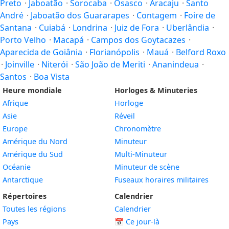
Preto
·
Jaboatão
·
Sorocaba
·
Osasco
·
Aracaju
·
Santo
André
·
Jaboatão dos Guararapes
·
Contagem
·
Foire de
Santana
·
Cuiabá
·
Londrina
·
Juiz de Fora
·
Uberlândia
·
Porto Velho
·
Macapá
·
Campos dos Goytacazes
·
Aparecida de Goiânia
·
Florianópolis
·
Mauá
·
Belford Roxo
·
Joinville
·
Niterói
·
São João de Meriti
·
Ananindeua
·
Santos
·
Boa Vista
Heure mondiale
Horloges & Minuteries
Afrique
Horloge
Asie
Réveil
Europe
Chronomètre
Amérique du Nord
Minuteur
Amérique du Sud
Multi-Minuteur
Océanie
Minuteur de scène
Antarctique
Fuseaux horaires militaires
Répertoires
Calendrier
Toutes les régions
Calendrier
Pays
📅
Ce jour-là