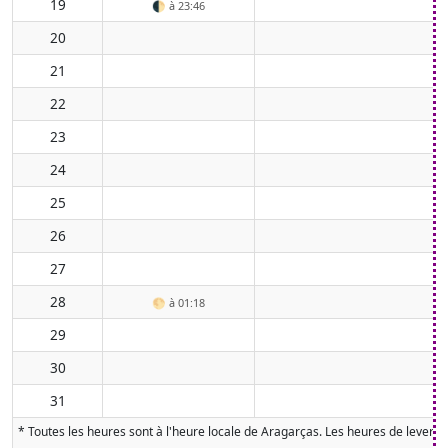
19
🌓
à 23:46
20
21
22
23
24
25
26
27
28
🌕
à 01:18
29
30
31
* Toutes les heures sont à l'heure locale de Aragarças. Les heures de lever et