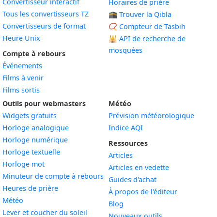
Convertisseur interactif
Horaires de prière
Tous les convertisseurs TZ
🕋 Trouver la Qibla
Convertisseurs de format
📿 Compteur de Tasbih
Heure Unix
🕌
API de recherche de
mosquées
Compte à rebours
Événements
Films à venir
Films sortis
Outils pour webmasters
Météo
Widgets gratuits
Prévision météorologique
Widget
Horloge analogique
Indice AQI
Widget
Horloge numérique
Ressources
Widget
Horloge textuelle
Articles
Widget
Horloge mot
Articles en vedette
Widget
Minuteur de compte à rebours
Guides d'achat
Widget
Heures de prière
À propos de l'éditeur
Widget
Météo
Blog
Widget
Lever et coucher du soleil
Nouveaux outils