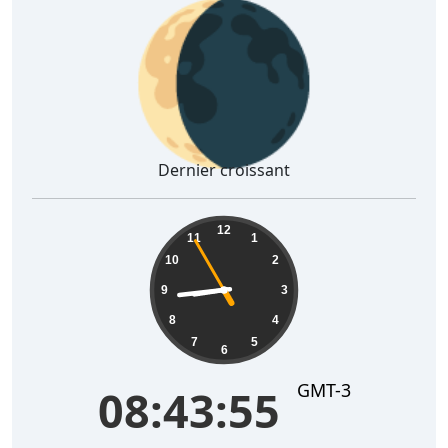
🌘
Dernier croissant
08:43:56
12
11
1
10
2
9
3
8
4
7
5
6
GMT-3
08:43:56