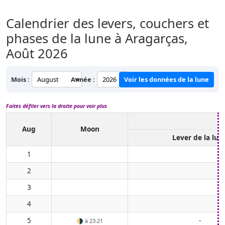
Calendrier des levers, couchers et
phases de la lune à Aragarças,
Août 2026
Mois :
Année :
Voir les données de la lune
Faites défiler vers la droite pour voir plus
Aug
Moon
Lever de la lun
1
2
3
4
5
-
🌗
à 23:21