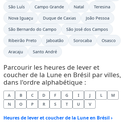
São Luís
Campo Grande
Natal
Teresina
Nova Iguaçu
Duque de Caxias
João Pessoa
São Bernardo do Campo
São José dos Campos
Ribeirão Preto
Jaboatão
Sorocaba
Osasco
Aracaju
Santo André
Parcourir les heures de lever et
coucher de la Lune en Brésil par villes,
dans l'ordre alphabétique :
A
B
C
D
F
G
I
J
L
M
N
O
P
R
S
T
U
V
Heures de lever et coucher de la Lune en Brésil ›