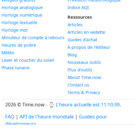
Widget
Horloge analogique
Indice AQI
Widget
Horloge numérique
Ressources
Widget
Horloge textuelle
Articles
Widget
Horloge mot
Articles en vedette
Widget
Minuteur de compte à rebours
Guides d'achat
Widget
Heures de prière
À propos de l'éditeur
Widget
Météo
Blog
Widget
Lever et coucher du soleil
Nouveaux outils
Widget
Phase lunaire
Plus d'outils
About Time.now
Contact us
Terms & Privacy
2026 © Time.now - ⌚
L'heure actuelle est 11:10:40
.
FAQ
|
API de l'heure mondiale
|
Guides pour
développeurs