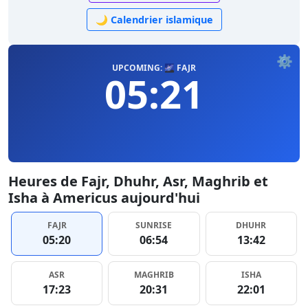
🌙 Calendrier islamique
⚙️
UPCOMING: 🌌 FAJR
05:21
Heures de Fajr, Dhuhr, Asr, Maghrib et
Isha à Americus aujourd'hui
FAJR
SUNRISE
DHUHR
05:20
06:54
13:42
ASR
MAGHRIB
ISHA
17:23
20:31
22:01