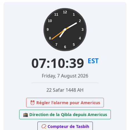
12
11
1
10
2
9
3
8
4
7
5
6
07:10:40
EST
Friday, 7 August 2026
22 Safar 1448 AH
⏰ Régler l'alarme pour Americus
🕋 Direction de la Qibla depuis Americus
📿 Compteur de Tasbih