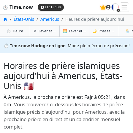
🇫🇷
⏱️
Time.now
11:10:40
Accueil
États-Unis
Americus
Heures de prière aujourd'hui
à Americus
à Americus
à Am
à 
⏱️
Heure
☀️
Lever et coucher du soleil
🌅
Lever et coucher du soleil demain
🌙
Phases de la Lune
🌦️
⏱️
Time.now Horloge en ligne:
Mode plein écran de précision!
Horaires de prière islamiques
aujourd'hui à Americus, États-
Unis 🇺🇸
À Americus, la prochaine prière est Fajr à 05:21, dans
0m.
Vous trouverez ci-dessous les horaires de prière
islamique précis d'aujourd'hui pour Americus, avec la
prochaine prière en direct et un calendrier mensuel
complet.