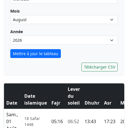
Mois
Année
Mettre à jour le tableau
Télécharger CSV
Lever
Date
du
Date
islamique
Fajr
soleil
Dhuhr
Asr
Ma
Sam.,
18 Safar
01
05:16
06:52
13:43
17:23
20:
1448