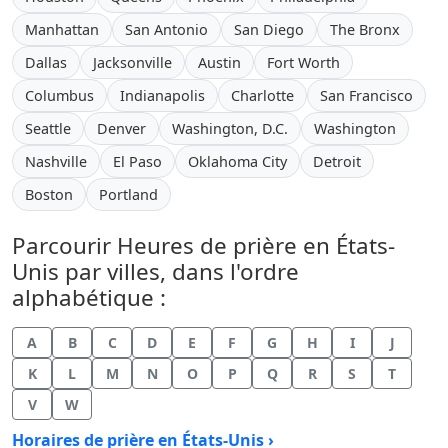
Manhattan
San Antonio
San Diego
The Bronx
Dallas
Jacksonville
Austin
Fort Worth
Columbus
Indianapolis
Charlotte
San Francisco
Seattle
Denver
Washington, D.C.
Washington
Nashville
El Paso
Oklahoma City
Detroit
Boston
Portland
Parcourir Heures de prière en États-
Unis par villes, dans l'ordre
alphabétique :
A
B
C
D
E
F
G
H
I
J
K
L
M
N
O
P
Q
R
S
T
V
W
Horaires de prière en États-Unis ›