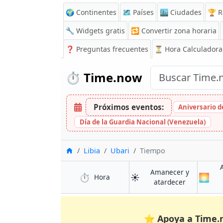
🌍 Continentes
🗺️ Países
🏙️ Ciudades
🏆 R
🔧 Widgets gratis
🔁
Convertir zona horaria
❓
Preguntas frecuentes
⏳ Hora Calculadora
⏱️
Time.now
Próximos eventos:
Aniversario de
Día de la Guardia Nacional (Venezuela)
Inicio
Libia
Ubari
Tiempo
Amanecer y
⏱️
☀️
🌅
en Ubari
Hora
en Ubari
atardecer
⭐
Apoya a Time.