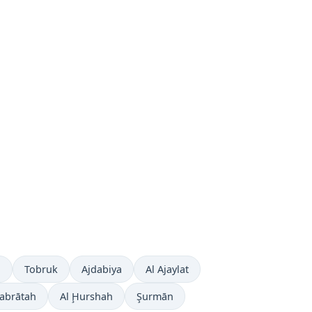
a
Tobruk
Ajdabiya
Al Ajaylat
abrātah
Al Ḩurshah
Şurmān