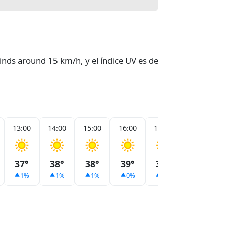
inds around 15 km/h, y el índice UV es de
13:00
14:00
15:00
16:00
17:00
18:00
37°
38°
38°
39°
39°
39°
1%
1%
1%
0%
0%
0%