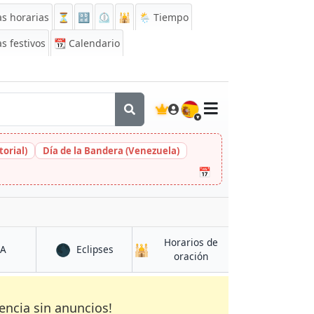
s horarias
⏳
🔡
⏲️
🕌
🌦️ Tiempo
s festivos
📆
Calendario
🇪🇸
orial)
Día de la Bandera (Venezuela)
📅
Horarios de
🌑
🕌
en Ubari
en Ubari
CA
Eclipses
en Ubari
oración
encia sin anuncios!