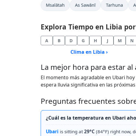
Msalātah
As Sawānī
Tarhuna
A
Explora Tiempo en Libia por
A
B
D
G
H
J
M
N
Clima en Libia ›
La mejor hora para estar al 
El momento más agradable en Ubari hoy e
espera lluvia significativa en las próximas
Preguntas frecuentes sobre
¿Cuál es la temperatura en Ubari a
Ubari
is sitting at
29°C
(84°F) right now, 