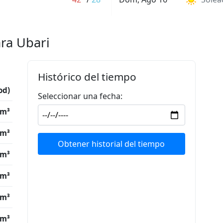
ara Ubari
Histórico del tiempo
od)
Seleccionar una fecha:
/m³
/m³
Obtener historial del tiempo
/m³
/m³
/m³
/m³