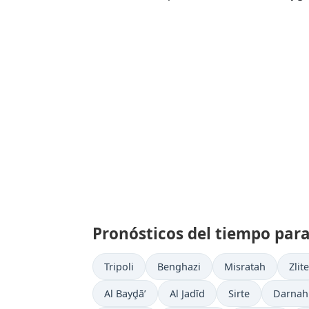
Pronósticos del tiempo para
Tripoli
Benghazi
Misratah
Zlit
Al Bayḑā’
Al Jadīd
Sirte
Darnah