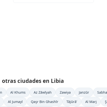
 otras ciudades en Libia
en
Al Khums
Az Zāwīyah
Zawiya
Janzūr
Sabh
Al Jumayl
Qaşr Bin Ghashīr
Tājūrā’
Al Marj
Ş