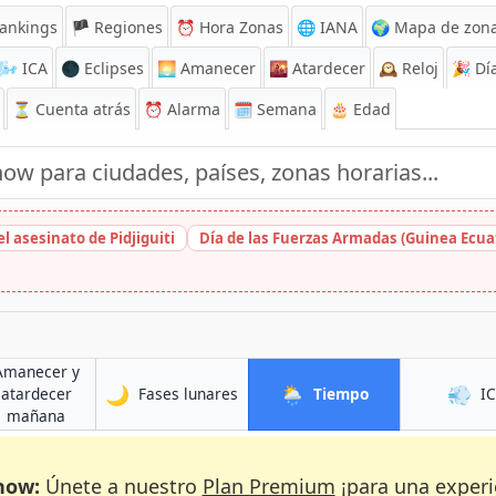
ankings
🏴 Regiones
⏰
Hora Zonas
🌐 IANA
🌍 Mapa de zona
🌬️
ICA
🌑 Eclipses
🌅
Amanecer
🌇
Atardecer
🕰️
Reloj
🎉
Día
⏳
Cuenta atrás
⏰
Alarma
🗓️ Semana
🎂 Edad
l asesinato de Pidjiguiti
Día de las Fuerzas Armadas (Guinea Ecuat
Amanecer y
🌙
🌦️
💨
en Ubari
en Ubari
atardecer
Fases lunares
Tiempo
I
en Ubari
mañana
now:
Únete a nuestro
Plan Premium
¡para una experi