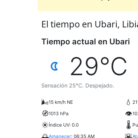
El tiempo en Ubari, Libia
Tiempo actual en Ubari
29°C
Sensación 25°C. Despejado.
🌬️
💧
15 km/h NE
21
🧭
👁️
1013 hPa
10
☀️
🌡️
Índice UV: 0.0
Pu
🌅
🌇
Amanecer
: 06:35 AM
At