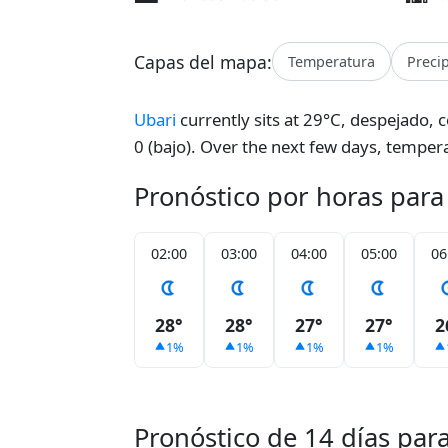
Capas del mapa:
Temperatura
Preci
Ubari
currently sits at 29°C, despejado,
0 (bajo). Over the next few days, temper
Pronóstico por horas para
02:00
03:00
04:00
05:00
06
28°
28°
27°
27°
2
1%
1%
1%
1%
Pronóstico de 14 días par