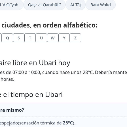
l ‘Azīzīyah
Qaşr al Qarabūllī
At Tāj
Bani Walid
 ciudades, en orden alfabético:
Q
S
T
U
W
Y
Z
aire libre en Ubari hoy
s de 07:00 a 10:00, cuando hace unos 28°C. Debería mante
 horas.
 el tiempo en Ubari
hora mismo?
despejado(sensación térmica de
25°C
).