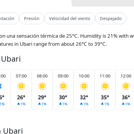
pitación
Presión
Velocidad del viento
Despejado
 con una sensación térmica de 25°C. Humidity is 21% with w
atures in Ubari range from about 26°C to 39°C.
 Ubari
:00
07:00
08:00
09:00
10:00
11:00
12:00
6°
26°
29°
30°
32°
35°
36°
1%
1%
1%
1%
1%
1%
1%
a Ubari