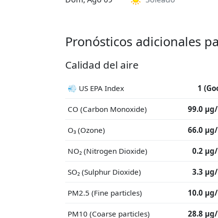
Pronósticos adicionales p
Calidad del aire
💨 US EPA Index
1 (Go
CO (Carbon Monoxide)
99.0 μg
O₃ (Ozone)
66.0 μg
NO₂ (Nitrogen Dioxide)
0.2 μg
SO₂ (Sulphur Dioxide)
3.3 μg
PM2.5 (Fine particles)
10.0 μg
PM10 (Coarse particles)
28.8 μg