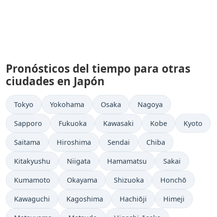
Pronósticos del tiempo para otras
ciudades en Japón
Tokyo
Yokohama
Osaka
Nagoya
Sapporo
Fukuoka
Kawasaki
Kobe
Kyoto
Saitama
Hiroshima
Sendai
Chiba
Kitakyushu
Niigata
Hamamatsu
Sakai
Kumamoto
Okayama
Shizuoka
Honchō
Kawaguchi
Kagoshima
Hachiōji
Himeji