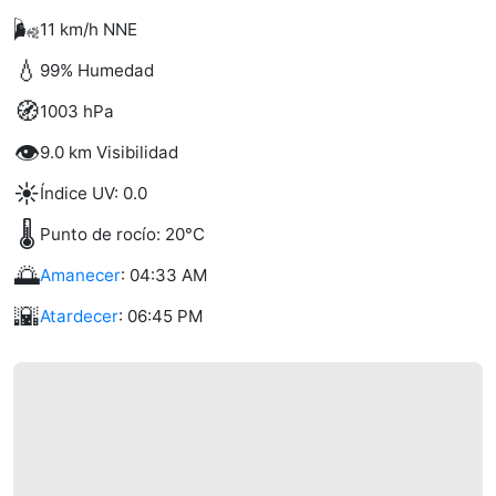
🌬️
11 km/h NNE
💧
99% Humedad
🧭
1003 hPa
👁️
9.0 km Visibilidad
☀️
Índice UV: 0.0
🌡️
Punto de rocío: 20°C
🌅
Amanecer
: 04:33 AM
🌇
Atardecer
: 06:45 PM