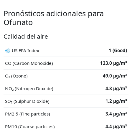
Pronósticos adicionales para
Ofunato
Calidad del aire
💨 US EPA Index
1 (Good)
CO (Carbon Monoxide)
123.0 μg/m³
O₃ (Ozone)
49.0 μg/m³
NO₂ (Nitrogen Dioxide)
4.8 μg/m³
SO₂ (Sulphur Dioxide)
1.2 μg/m³
PM2.5 (Fine particles)
3.4 μg/m³
PM10 (Coarse particles)
4.4 μg/m³