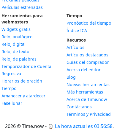
Películas estrenadas
Herramientas para
Tiempo
webmasters
Pronóstico del tiempo
Widgets gratis
Índice ICA
Widget
Reloj analógico
Recursos
Widget
Reloj digital
Artículos
Widget
Reloj de texto
Artículos destacados
Widget
Reloj de palabras
Guías del comprador
Temporizador de Cuenta
Acerca del editor
Widget
Regresiva
Blog
Widget
Horarios de oración
Nuevas herramientas
Widget
Tiempo
Más herramientas
Widget
Amanecer y atardecer
Acerca de Time.now
Widget
Fase lunar
Contáctanos
Términos y Privacidad
2026 © Time.now - ⌚
La hora actual es 03:56:58
.