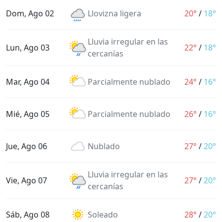
Dom, Ago 02
Llovizna ligera
20°
/
18°
Lluvia irregular en las
Lun, Ago 03
22°
/
18°
cercanías
Mar, Ago 04
Parcialmente nublado
24°
/
16°
Mié, Ago 05
Parcialmente nublado
26°
/
16°
Jue, Ago 06
Nublado
27°
/
20°
Lluvia irregular en las
Vie, Ago 07
27°
/
20°
cercanías
Sáb, Ago 08
Soleado
28°
/
20°