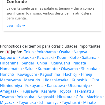
Confunde
La gente suele usar las palabras tiempo y clima como si
significaran lo mismo. Ambos describen la atmósfera,
pero cuenta...
Leer más
→
Pronósticos del tiempo para otras ciudades importantes
en
🇯🇵
Japón:
Tokio
·
Yokohama
·
Osaka
·
Nagoya
·
Sapporo
·
Fukuoka
·
Kawasaki
·
Kobe
·
Kioto
·
Saitama
·
Hiroshima
·
Sendai
·
Chiba
·
Kitakyushu
·
Niigata
·
Hamamatsu
·
Sakai
·
Kumamoto
·
Okayama
·
Shizuoka
·
Honchō
·
Kawaguchi
·
Kagoshima
·
Hachiōji
·
Himeji
·
Matsuyama
·
Matsudo
·
Higashi-ōsaka
·
Kurashiki
·
Ōita
·
Nishinomiya
·
Fukuyama
·
Kanazawa
·
Utsunomiya
·
Amagasaki
·
Fujisawa
·
Kashiwa
·
Toyota
·
Takamatsu
·
Toyama
·
Yokosuka
·
Nagasaki
·
Hirakata
·
Gifu
·
Machida
·
Miyazaki
·
Toyonaka
·
Ichinomiya
·
Toyohashi
·
Minato