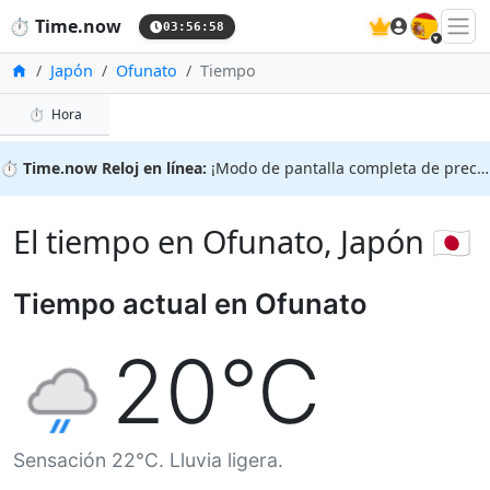
🇪🇸
⏱️
Time.now
03:56:58
Inicio
Japón
Ofunato
Tiempo
en Ofunato
⏱️
Hora
⏱️
Time.now Reloj en línea:
¡Modo de pantalla completa de precisión!
El tiempo en Ofunato, Japón 🇯🇵
Tiempo actual en Ofunato
20°C
Sensación 22°C. Lluvia ligera.