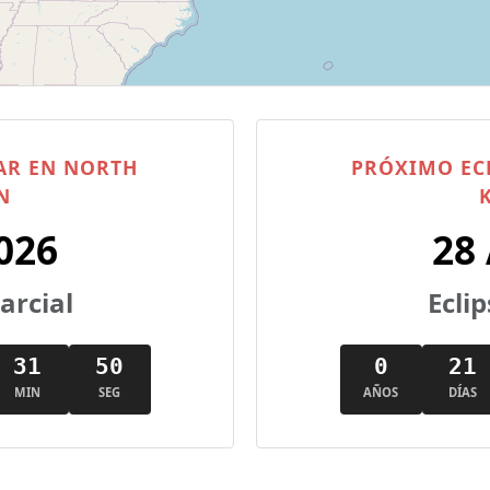
AR EN NORTH
PRÓXIMO EC
N
026
28
parcial
Eclip
31
49
0
21
MIN
SEG
AÑOS
DÍAS