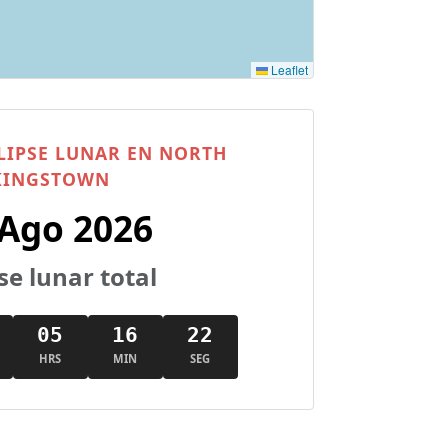
Leaflet
LIPSE LUNAR EN NORTH
KINGSTOWN
 Ago 2026
se lunar total
05
16
21
HRS
MIN
SEG