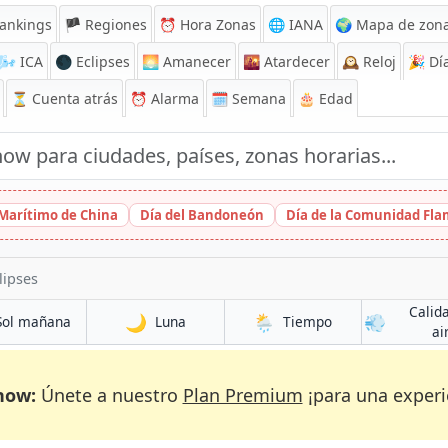
ankings
🏴 Regiones
⏰
Hora Zonas
🌐 IANA
🌍 Mapa de zona
🌬️
ICA
🌑 Eclipses
🌅
Amanecer
🌇
Atardecer
🕰️
Reloj
🎉
Día
⏳
Cuenta atrás
⏰
Alarma
🗓️ Semana
🎂 Edad
 Marítimo de China
Día del Bandoneón
Día de la Comunidad Fl
lipses
Calid
🌙
🌦️
💨
Sol mañana
Luna
Tiempo
ai
now:
Únete a nuestro
Plan Premium
¡para una experi