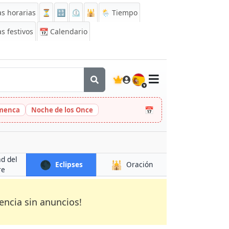
s horarias
⏳
🔡
⏲️
🕌
🌦️ Tiempo
s festivos
📆
Calendario
🇪🇸
📅
amenca
Noche de los Once
ad del
🌑
🕌
Eclipses
Oración
re
encia sin anuncios!