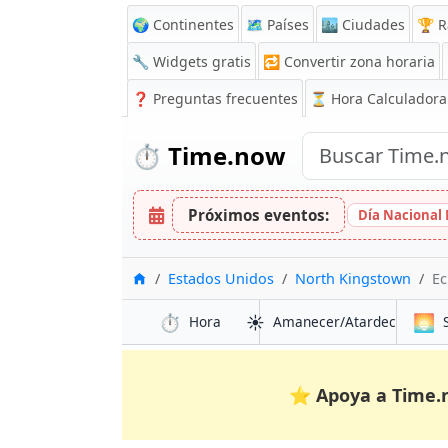
🌍 Continentes
🗺️ Países
🏙️ Ciudades
🏆 R
🔧 Widgets gratis
🔁
Convertir zona horaria
❓
Preguntas frecuentes
⏳ Hora Calculadora
⏱️
Time.now
Próximos eventos:
Día Nacional
Inicio
Estados Unidos
North Kingstown
Ec
⏱️
☀️
🌅
Hora
Amanecer/Atardecer
⭐
Apoya a Time.