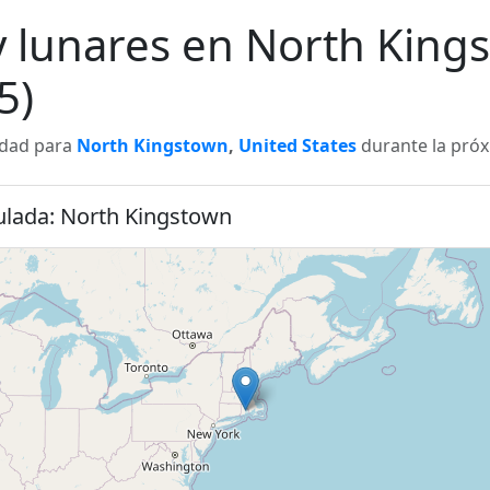
 y lunares en North King
5)
lidad para
North Kingstown
,
United States
durante la próx
culada: North Kingstown