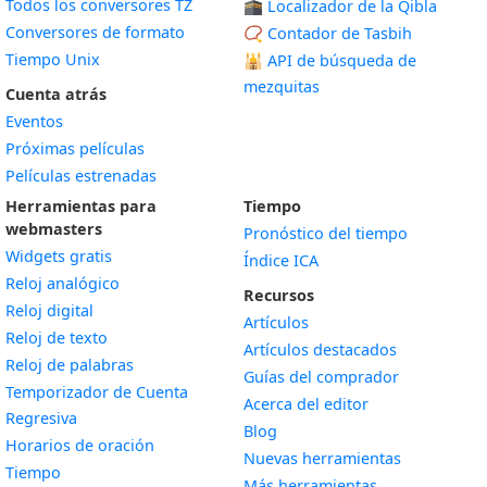
Todos los conversores TZ
🕋 Localizador de la Qibla
Conversores de formato
📿 Contador de Tasbih
Tiempo Unix
🕌
API de búsqueda de
mezquitas
Cuenta atrás
Eventos
Próximas películas
Películas estrenadas
Herramientas para
Tiempo
webmasters
Pronóstico del tiempo
Widgets gratis
Índice ICA
Widget
Reloj analógico
Recursos
Widget
Reloj digital
Artículos
Widget
Reloj de texto
Artículos destacados
Widget
Reloj de palabras
Guías del comprador
Temporizador de Cuenta
Acerca del editor
Widget
Regresiva
Blog
Widget
Horarios de oración
Nuevas herramientas
Widget
Tiempo
Más herramientas