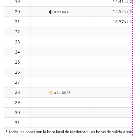
19
14:41
(128° 
↑
20
15:52
(133° 
↑
🌓
a las 04:46
21
16:57
(137° 
↑
22
23
24
25
26
27
28
🌕
a las 06:18
29
30
31
* Todas las horas son la hora local de Niederrad. Las horas de salida y puesta