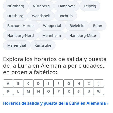
Nürnberg
Nürnberg
Hannover
Leipzig
Duisburg
Wandsbek
Bochum
Bochum-Hordel
Wuppertal
Bielefeld
Bonn
Hamburg-Nord
Mannheim
Hamburg-Mitte
Marienthal
Karlsruhe
Explora los horarios de salida y puesta
de la Luna en Alemania por ciudades,
en orden alfabético:
A
B
C
D
E
F
G
H
I
J
K
L
M
N
O
P
R
S
U
W
Horarios de salida y puesta de la Luna en Alemania ›