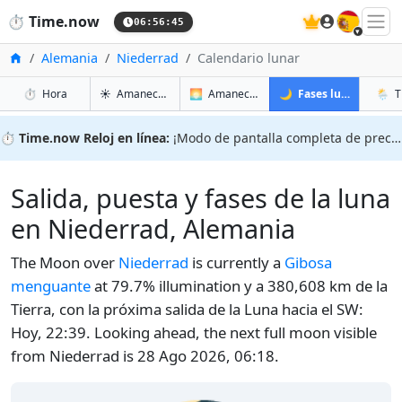
🇪🇸
⏱️
Time.now
06:56:45
Inicio
Alemania
Niederrad
Calendario lunar
en Niederrad
en Niederrad
en Nie
en Ni
⏱️
Hora
☀️
Amanecer y atardecer
🌅
Amanecer y atardecer mañana
🌙
Fases lunares
🌦️
T
⏱️
Time.now Reloj en línea:
¡Modo de pantalla completa de precisión!
Salida, puesta y fases de la luna
en Niederrad, Alemania
The Moon over
Niederrad
is currently a
Gibosa
menguante
at 79.7% illumination y a 380,608 km de la
Tierra, con la próxima salida de la Luna hacia el SW:
Hoy, 22:39. Looking ahead, the next full moon visible
from Niederrad is 28 Ago 2026, 06:18.