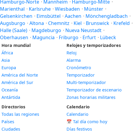
Hamburgo-Norte
·
Mannheim
·
Hamburgo-Mitte
·
Marienthal
·
Karlsruhe
·
Wiesbaden
·
Münster
·
Gelsenkirchen
·
Eimsbüttel
·
Aachen
·
Mönchengladbach
·
Augsburgo
·
Altona
·
Chemnitz
·
Kiel
·
Brunswick
·
Krefeld
·
Halle (Saale)
·
Magdeburgo
·
Nueva Neustadt
·
Oberhausen
·
Maguncia
·
Friburgo
·
Erfurt
·
Lübeck
Hora mundial
Relojes y temporizadores
África
Reloj
Asia
Alarma
Europa
Cronómetro
América del Norte
Temporizador
América del Sur
Multi-temporizador
Oceanía
Temporizador de escenario
Antártida
Zonas horarias militares
Directorios
Calendario
Todas las regiones
Calendario
Países
📅
Tal día como hoy
Ciudades
Días festivos