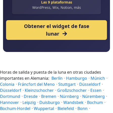
Las 9 plataformas
WordPress, Wix, Notion, más
Obtener el widget de fase
lunar
Horas de salida y puesta de la luna en otras ciudades
importantes en Alemania:
Berlín
·
Hamburgo
·
Múnich
·
Colonia
·
Fráncfort del Meno
·
Stuttgart
·
Düsseldorf
·
Düsseldorf
·
Kleinzschocher
·
Großzschocher
·
Essen
·
Dortmund
·
Dresde
·
Bremen
·
Nürnberg
·
Núremberg
·
Hannover
·
Leipzig
·
Duisburgo
·
Wandsbek
·
Bochum
·
Bochum-Hordel
·
Wuppertal
·
Bielefeld
·
Bonn
·