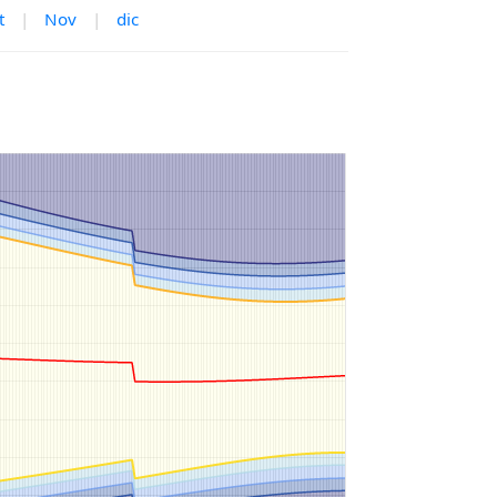
t
|
Nov
|
dic