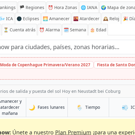
ankings
🏴 Regiones
⏰
Hora Zonas
🌐 IANA
🌍 Mapa de zona
🌬️
ICA
🌑 Eclipses
🌅
Amanecer
🌇
Atardecer
🕰️
Reloj
🎉
Día
⏳
Cuenta atrás
⏰
Alarma
🗓️ Semana
🎂 Edad
 Moda de Copenhague Primavera/Verano 2027
Fiesta de Santo D
rios de salida y puesta del sol Hoy en Neustadt bei Coburg
Amanecer y
🌙
🌦️
💨
en Neustadt bei Coburg
en Neustadt bei 
atardecer
Fases lunares
Tiempo
I
t bei Coburg
en Neustadt bei Coburg
mañana
now:
Únete a nuestro
Plan Premium
¡para una experi