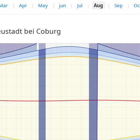
Mar
|
Apr
|
May
|
jun
|
Jul
|
Aug
|
Sep
|
Oc
eustadt bei Coburg