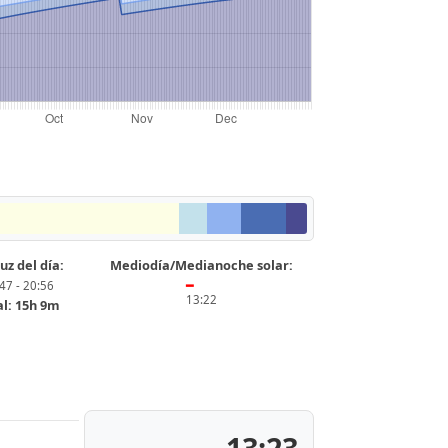
uz del día:
Mediodía/Medianoche solar:
47 - 20:56
━
13:22
al: 15h 9m
13:23