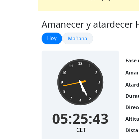
Amanecer y atardecer H
Amanecer y atardecer
Hoy
Amanecer y atardecer
Mañana
Fase 
05:25:43
12
11
1
Aman
10
2
9
3
Atard
8
4
Durac
7
5
6
Direc
05:25:43
Altitu
CET
Dista