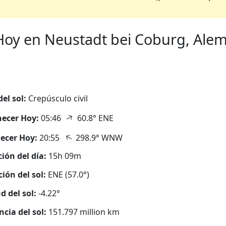
oy en Neustadt bei Coburg, Alema
del sol:
Crepúsculo civil
↑
ecer Hoy:
05:46
60.8° ENE
↑
ecer Hoy:
20:55
298.9° WNW
ión del día:
15h 09m
ción del sol:
ENE (57.0°)
d del sol:
-4.22°
ncia del sol:
151.797 million km