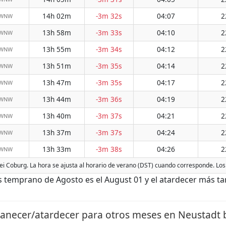
14h 02m
-3m 32s
04:07
2
 WNW
13h 58m
-3m 33s
04:10
2
 WNW
13h 55m
-3m 34s
04:12
2
 WNW
13h 51m
-3m 35s
04:14
2
 WNW
13h 47m
-3m 35s
04:17
2
 WNW
13h 44m
-3m 36s
04:19
2
 WNW
13h 40m
-3m 37s
04:21
2
 WNW
13h 37m
-3m 37s
04:24
2
 WNW
13h 33m
-3m 38s
04:26
2
 WNW
ei Coburg. La hora se ajusta al horario de verano (DST) cuando corresponde. Los 
temprano de Agosto es el August 01 y el atardecer más tar
anecer/atardecer para otros meses en Neustadt b