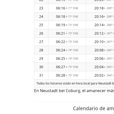
23
06:16
20:18
71° ENE
289°
↑
↑
24
06:18
20:16
71° ENE
288°
↑
↑
25
06:19
20:14
72° ENE
288°
↑
↑
26
06:21
20:12
73° ENE
287°
↑
↑
27
06:22
20:10
73° ENE
287°
↑
↑
28
06:24
20:08
74° ENE
286°
↑
↑
29
06:25
20:06
74° ENE
285°
↑
↑
30
06:27
20:04
75° ENE
285°
↑
↑
31
06:28
20:02
75° ENE
284°
↑
↑
Todos los horarios están en hora local para Neustadt b
En Neustadt bei Coburg, el amanecer más 
Calendario de am