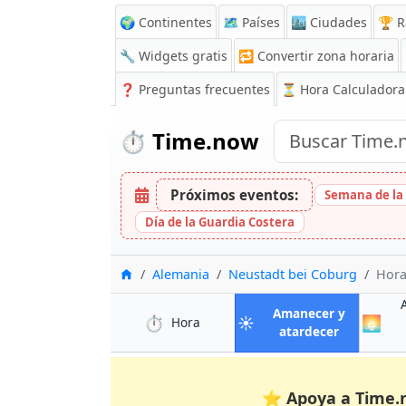
🌍 Continentes
🗺️ Países
🏙️ Ciudades
🏆 R
🔧 Widgets gratis
🔁
Convertir zona horaria
❓
Preguntas frecuentes
⏳ Hora Calculadora
⏱️
Time.now
Próximos eventos:
Semana de la
Día de la Guardia Costera
Inicio
Alemania
Neustadt bei Coburg
Hora
Amanecer y
⏱️
☀️
🌅
en Neustadt bei Coburg
Hora
en Neustad
atardecer
⭐
Apoya a Time.