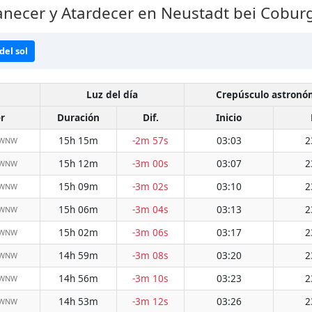
necer y Atardecer en Neustadt bei Cobur
del sol
Luz del día
Crepúsculo astronó
r
Duración
Dif.
Inicio
15h 15m
-2m 57s
03:03
2
 WNW
15h 12m
-3m 00s
03:07
2
 WNW
15h 09m
-3m 02s
03:10
2
 WNW
15h 06m
-3m 04s
03:13
2
 WNW
15h 02m
-3m 06s
03:17
2
 WNW
14h 59m
-3m 08s
03:20
2
 WNW
14h 56m
-3m 10s
03:23
2
 WNW
14h 53m
-3m 12s
03:26
2
 WNW