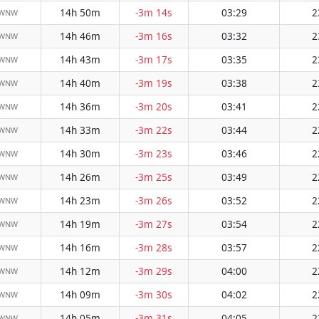
14h 50m
-3m 14s
03:29
2
 WNW
14h 46m
-3m 16s
03:32
2
 WNW
14h 43m
-3m 17s
03:35
2
 WNW
14h 40m
-3m 19s
03:38
2
 WNW
14h 36m
-3m 20s
03:41
2
 WNW
14h 33m
-3m 22s
03:44
2
 WNW
14h 30m
-3m 23s
03:46
2
 WNW
14h 26m
-3m 25s
03:49
2
 WNW
14h 23m
-3m 26s
03:52
2
 WNW
14h 19m
-3m 27s
03:54
2
 WNW
14h 16m
-3m 28s
03:57
2
 WNW
14h 12m
-3m 29s
04:00
2
 WNW
14h 09m
-3m 30s
04:02
2
 WNW
14h 05m
-3m 31s
04:05
2
 WNW