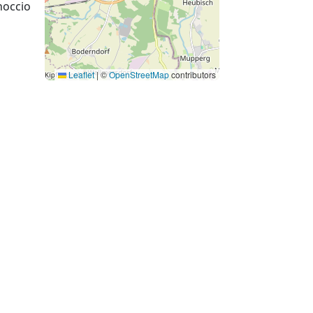
noccio
Leaflet
|
©
OpenStreetMap
contributors