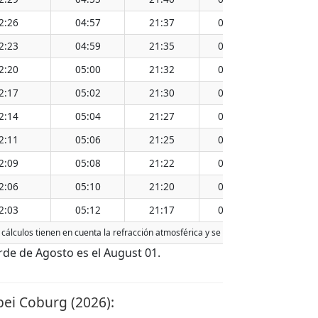
2:26
04:57
21:37
05:40
20:54
2:23
04:59
21:35
05:42
20:52
2:20
05:00
21:32
05:44
20:50
2:17
05:02
21:30
05:45
20:47
2:14
05:04
21:27
05:47
20:45
2:11
05:06
21:25
05:48
20:43
2:09
05:08
21:22
05:50
20:41
2:06
05:10
21:20
05:52
20:38
2:03
05:12
21:17
05:53
20:36
cálculos tienen en cuenta la refracción atmosférica y se basan en el calendario
de de Agosto es el August 01.
ei Coburg (2026):