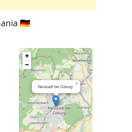
nia 🇩🇪
+
−
×
Neustadt bei Coburg