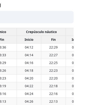
g
mico
Crepúsculo náutico
Crepúsculo civil
Fin
Inicio
Fin
Inicio
Fin
3:36
04:12
22:29
05:03
21:38
3:33
04:14
22:27
05:05
21:36
3:29
04:16
22:25
05:07
21:35
3:26
04:18
22:23
05:08
21:33
3:23
04:20
22:20
05:10
21:31
3:19
04:22
22:18
05:12
21:29
3:16
04:24
22:16
05:13
21:27
3:13
04:26
22:13
05:15
21:25