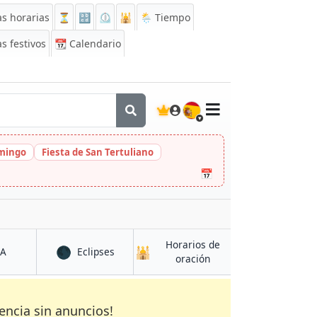
s horarias
⏳
🔡
⏲️
🕌
🌦️ Tiempo
s festivos
📆
Calendario
🇪🇸
omingo
Fiesta de San Tertuliano
📅
Horarios de
🌑
🕌
Coburg
en Neustadt bei Coburg
en Neustadt bei Coburg
CA
Eclipses
en Neustadt bei Cobur
oración
encia sin anuncios!