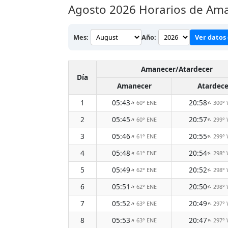
Agosto 2026
Horarios de Ama
Mes:
Año:
Ver datos 
Amanecer/Atardecer
Día
Amanecer
Atardece
1
05:43
20:58
60° ENE
300°
↑
↑
2
05:45
20:57
60° ENE
299°
↑
↑
3
05:46
20:55
61° ENE
299°
↑
↑
4
05:48
20:54
61° ENE
298°
↑
↑
5
05:49
20:52
62° ENE
298°
↑
↑
6
05:51
20:50
62° ENE
298°
↑
↑
7
05:52
20:49
63° ENE
297°
↑
↑
8
05:53
20:47
63° ENE
297°
↑
↑