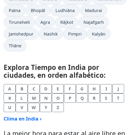
Patna
Bhopāl
Ludhiāna
Madurai
Tirunelveli
Agra
Rājkot
Najafgarh
Jamshedpur
Nashik
Pimpri
Kalyān
Thāne
Explora Tiempo en India por
ciudades, en orden alfabético:
A
B
C
D
E
F
G
H
I
J
K
L
M
N
O
P
Q
R
S
T
U
V
W
Y
Z
Clima en India ›
La mejor hora para estar al aire libre en