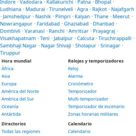
Indore
·
Vadodara
·
Kallakurichi
·
Patna
·
Bhopal
·
Ludhiana
·
Madurai
·
Tirunelveli
·
Agra
·
Rajkot
·
Najafgarh
·
Jamshedpur
·
Nashik
·
Pimpri
·
Kalyan
·
Thane
·
Meerut
·
Nowrangapur
·
Faridabad
·
Ghaziabad
·
Dhanbad
·
Dombivli
·
Varanasi
·
Ranchi
·
Amritsar
·
Prayagraj
·
Visakhapatnam
·
Teni
·
Jabalpur
·
Calcuta
·
Tiruchirappalli
·
Sambhaji Nagar
·
Nagar Shivaji
·
Sholapur
·
Srinagar
·
Tiruppur
Hora mundial
Relojes y temporizadores
África
Reloj
Asia
Alarma
Europa
Cronómetro
América del Norte
Temporizador
América del Sur
Multi-temporizador
Oceanía
Temporizador de escenario
Antártida
Zonas horarias militares
Directorios
Calendario
Todas las regiones
Calendario