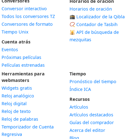
Conversores
Horarios de oración
Conversor interactivo
Horarios de oración
Todos los conversores TZ
🕋 Localizador de la Qibla
Conversores de formato
📿 Contador de Tasbih
Tiempo Unix
🕌
API de búsqueda de
mezquitas
Cuenta atrás
Eventos
Próximas películas
Películas estrenadas
Herramientas para
Tiempo
webmasters
Pronóstico del tiempo
Widgets gratis
Índice ICA
Widget
Reloj analógico
Recursos
Widget
Reloj digital
Artículos
Widget
Reloj de texto
Artículos destacados
Widget
Reloj de palabras
Guías del comprador
Temporizador de Cuenta
Acerca del editor
Widget
Regresiva
Blog