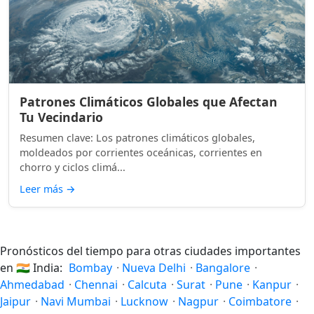
Patrones Climáticos Globales que Afectan
Tu Vecindario
Resumen clave: Los patrones climáticos globales,
moldeados por corrientes oceánicas, corrientes en
chorro y ciclos climá...
Leer más
→
Pronósticos del tiempo para otras ciudades importantes
en
🇮🇳
India:
Bombay
·
Nueva Delhi
·
Bangalore
·
Ahmedabad
·
Chennai
·
Calcuta
·
Surat
·
Pune
·
Kanpur
·
Jaipur
·
Navi Mumbai
·
Lucknow
·
Nagpur
·
Coimbatore
·