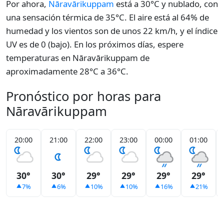
Por ahora,
Nāravārikuppam
está a 30°C y nublado, con
una sensación térmica de 35°C. El aire está al 64% de
humedad y los vientos son de unos 22 km/h, y el índice
UV es de 0 (bajo). En los próximos días, espere
temperaturas en Nāravārikuppam de
aproximadamente 28°C a 36°C.
Pronóstico por horas para
Nāravārikuppam
20:00
21:00
22:00
23:00
00:00
01:00
30°
30°
29°
29°
29°
29°
7%
6%
10%
10%
16%
21%