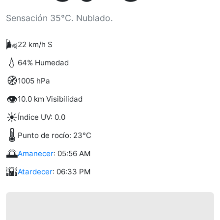
Sensación 35°C. Nublado.
🌬️
22 km/h S
💧
64% Humedad
🧭
1005 hPa
👁️
10.0 km Visibilidad
☀️
Índice UV: 0.0
🌡️
Punto de rocío: 23°C
🌅
Amanecer
: 05:56 AM
🌇
Atardecer
: 06:33 PM