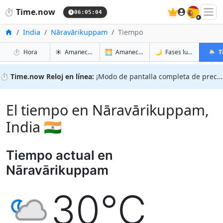
🇪🇸
⏱️
Time.now
06:05:05
Inicio
India
Nāravārikuppam
Tiempo
en Nāravārikuppam
en Nāravārikuppam
en Nār
en Nār
⏱️
Hora
☀️
Amanecer y atardecer
🌅
Amanecer y atardecer mañana
🌙
Fases lunares
🌦️
T
⏱️
Time.now Reloj en línea:
¡Modo de pantalla completa de precisión!
El tiempo en Nāravārikuppam,
India 🇮🇳
Tiempo actual en
Nāravārikuppam
30°C