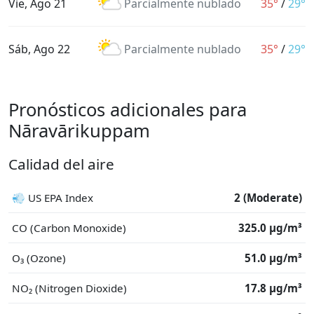
Vie, Ago 21
Parcialmente nublado
35°
/
29°
Sáb, Ago 22
Parcialmente nublado
35°
/
29°
Pronósticos adicionales para
Nāravārikuppam
Calidad del aire
💨 US EPA Index
2 (Moderate)
CO (Carbon Monoxide)
325.0 μg/m³
O₃ (Ozone)
51.0 μg/m³
NO₂ (Nitrogen Dioxide)
17.8 μg/m³