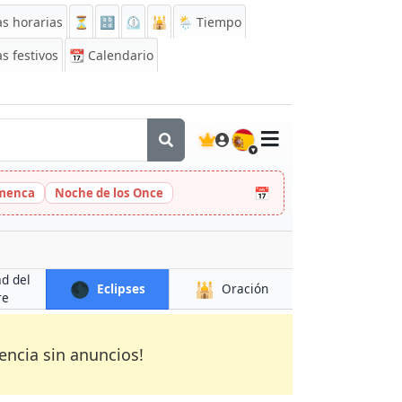
s horarias
⏳
🔡
⏲️
🕌
🌦️ Tiempo
s festivos
📆
Calendario
🇪🇸
📅
amenca
Noche de los Once
ad del
🌑
🕌
Eclipses
Oración
re
encia sin anuncios!