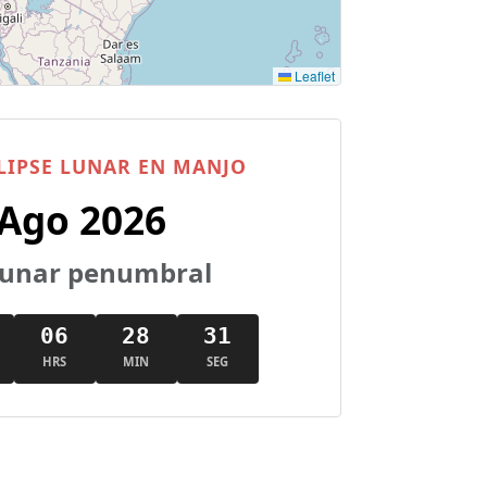
Leaflet
LIPSE LUNAR EN MANJO
 Ago 2026
 lunar penumbral
06
28
30
HRS
MIN
SEG