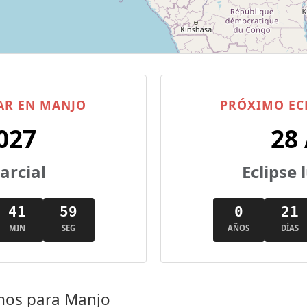
AR EN MANJO
PRÓXIMO EC
027
28
parcial
Eclipse
41
58
0
21
MIN
SEG
AÑOS
DÍAS
imos para Manjo