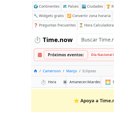
🌍 Continentes
🗺️ Países
🏙️ Ciudades
🏆 R
🔧 Widgets gratis
🔁
Convertir zona horaria
❓
Preguntas frecuentes
⏳ Hora Calculadora
⏱️
Time.now
Próximos eventos:
Día Nacional
Inicio
Cameroon
Manjo
Eclipses
⏱️
☀️
🌅
Hora
Amanecer/Atardecer
⭐
Apoya a Time.