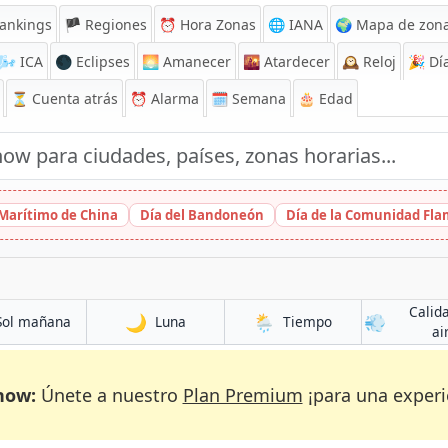
ankings
🏴 Regiones
⏰
Hora Zonas
🌐 IANA
🌍 Mapa de zona
🌬️
ICA
🌑 Eclipses
🌅
Amanecer
🌇
Atardecer
🕰️
Reloj
🎉
Día
⏳
Cuenta atrás
⏰
Alarma
🗓️ Semana
🎂 Edad
 Marítimo de China
Día del Bandoneón
Día de la Comunidad Fl
Calid
🌙
🌦️
💨
Sol mañana
Luna
Tiempo
ai
now:
Únete a nuestro
Plan Premium
¡para una experi